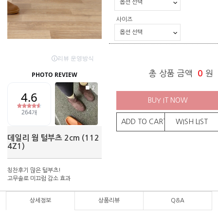
사이즈
총 상품 금액
0
원
BUY IT NOW
ADD TO CART
WISH LIST
데일리 웜 털부츠 2cm (112
4Z1)
칭찬후기 많은 털부츠!
고무솔로 미끄럼 감소 효과
상세정보
상품리뷰
Q&A