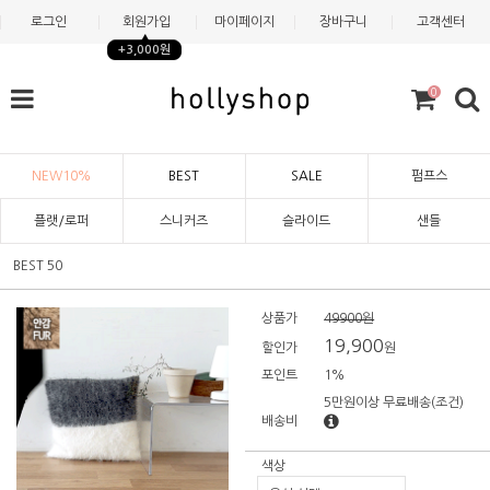
로그인
회원가입
마이페이지
장바구니
고객센터
+3,000원
0
NEW10%
BEST
SALE
펌프스
플랫/로퍼
스니커즈
슬라이드
샌들
BEST 50
상품가
49900원
19,900
할인가
원
포인트
1%
5만원이상 무료배송
(조건)
배송비
색상