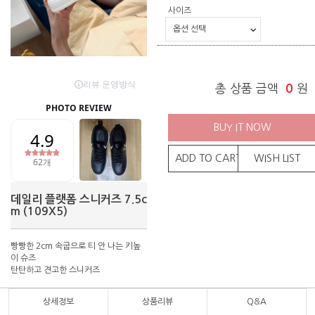
사이즈
총 상품 금액
0
원
BUY IT NOW
ADD TO CART
WISH LIST
데일리 플랫폼 스니커즈 7.5c
m (109X5)
빵빵한 2cm 속굽으로 티 안 나는 키높
이 슈즈
탄탄하고 견고한 스니커즈
상세정보
상품리뷰
Q&A