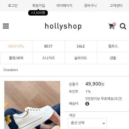
로그인
회원가입
마이페이지
장바구니
고객센터
+3,000원
0
NEW10%
BEST
SALE
펌프스
플랫/로퍼
스니커즈
슬라이드
샌들
Sneakers
49,900
상품가
원
포인트
1%
5만원이상 무료배송
(조건)
배송비
색상