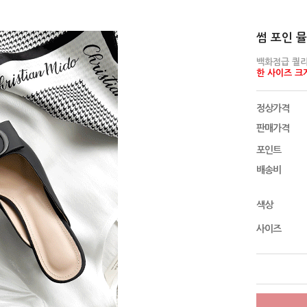
썸 포인 뮬 
백화점급 퀄리
한 사이즈 크
정상가격
판매가격
포인트
배송비
색상
사이즈