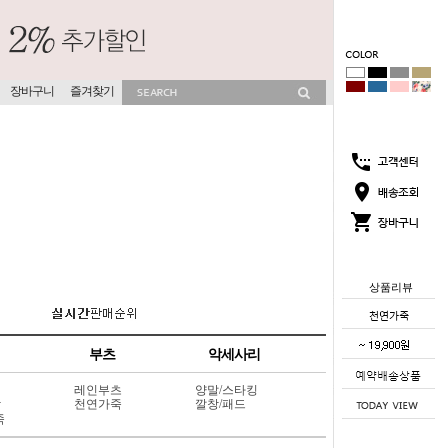
장바구니
즐겨찾기
상품리뷰
부츠
악세사리
레인부츠
양말/스타킹
상
천연가죽
깔창/패드
죽