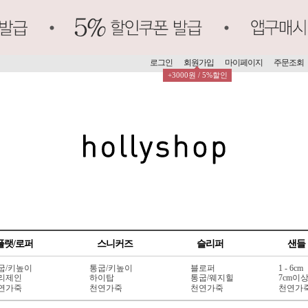
로그인
회원가입
마이페이지
주문조회
+3000원 / 5%할인
플랫/로퍼
스니커즈
슬리퍼
샌들
굽/키높이
통굽/키높이
블로퍼
1 - 6cm
리제인
하이탑
통굽/웨지힐
7cm이
연가죽
천연가죽
천연가죽
천연가