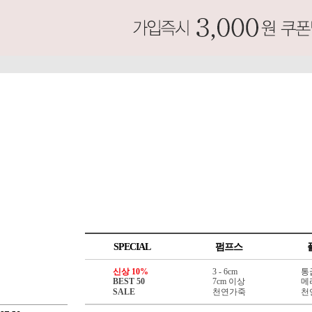
SPECIAL
펌프스
신상 10%
3 - 6cm
통
BEST 50
7cm 이상
메
SALE
천연가죽
천