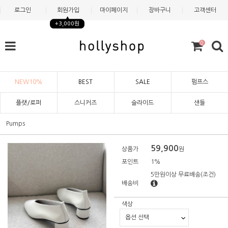
로그인
회원가입
마이페이지
장바구니
고객센터
+3,000원
0
NEW10%
BEST
SALE
펌프스
플랫/로퍼
스니커즈
슬라이드
샌들
Pumps
59,900
상품가
원
포인트
1%
5만원이상 무료배송
(조건)
배송비
색상