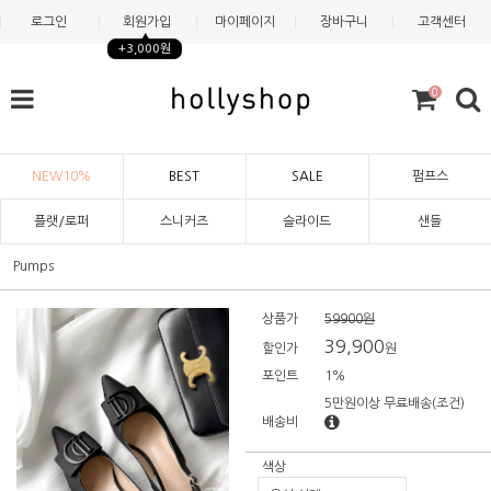
로그인
회원가입
마이페이지
장바구니
고객센터
+3,000원
0
NEW10%
BEST
SALE
펌프스
플랫/로퍼
스니커즈
슬라이드
샌들
Pumps
상품가
59900원
39,900
할인가
원
포인트
1%
5만원이상 무료배송
(조건)
배송비
색상