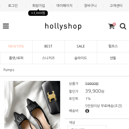
로그인
회원가입
마이페이지
장바구니
고객센터
+3,000원
0
NEW10%
BEST
SALE
펌프스
플랫/로퍼
스니커즈
슬라이드
샌들
Pumps
상품가
59900원
39,900
할인가
원
포인트
1%
5만원이상 무료배송
(조건)
배송비
색상