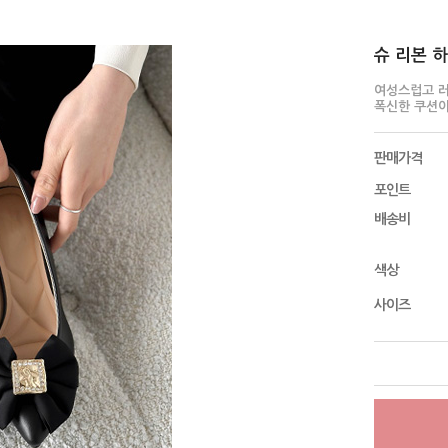
슈 리본 하이
여성스럽고 러
폭신한 쿠션이
판매가격
포인트
배송비
색상
사이즈