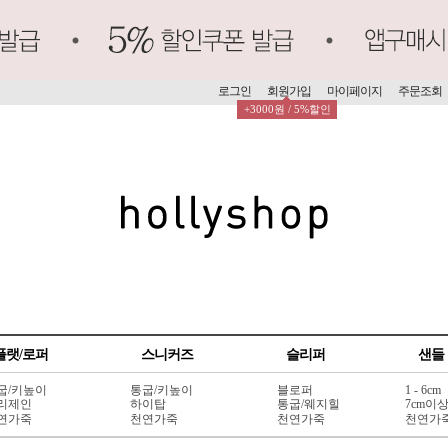
로그인
회원가입
마이페이지
주문조회
+3000원 / 5%할인
플랫/로퍼
스니커즈
슬리퍼
샌들
굽/키높이
통굽/키높이
블로퍼
1 - 6cm
리제인
하이탑
통굽/웨지힐
7cm이
연가죽
천연가죽
천연가죽
천연가