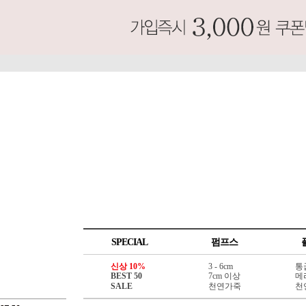
SPECIAL
펌프스
신상 10%
3 - 6cm
통
BEST 50
7cm 이상
메
SALE
천연가죽
천