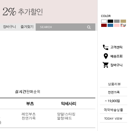
장바구니
즐겨찾기
상품리뷰
부츠
악세사리
레인부츠
양말/스타킹
상
천연가죽
깔창/패드
죽