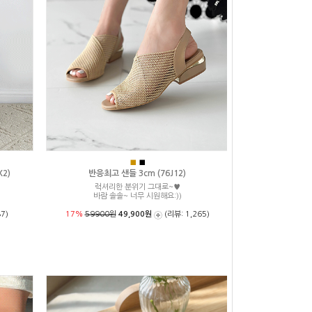
■
■
2)
반응최고 샌들 3cm (76J12)
럭셔리한 분위기 그대로~♥
성
바람 솔솔~ 너무 시원해요:))
7)
17%
59900원
49,900원
(리뷰: 1,265)