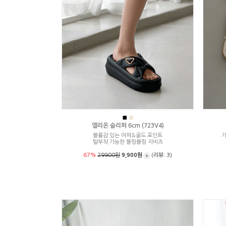
■
■
엘리온 슬리퍼 6cm (723V4)
볼륨감 있는 어퍼&골드 포인트
가
탈부착 가능한 블링블링 지비츠
67%
29900원
9,900원
(리뷰: 3)