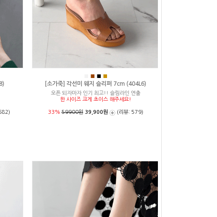
■
■
■
■
8)
[소가죽] 각선미 웨지 슬리퍼 7cm (404L6)
오픈 되자마자 인기 최고!! 슬림라인 연출
한 사이즈 크게 초이스 해주세요!
682)
33%
59900원
39,900원
(리뷰: 579)