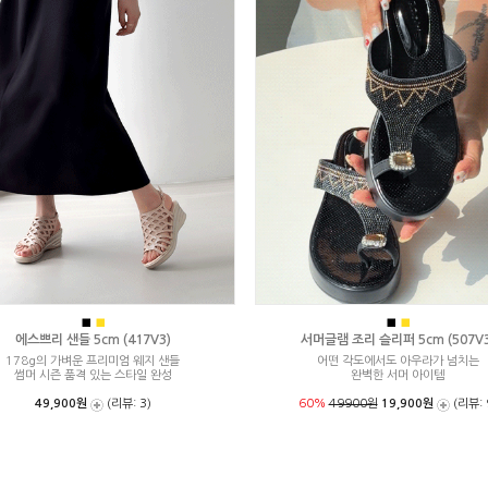
■
■
■
■
에스쁘리 샌들 5cm (417V3)
서머글램 조리 슬리퍼 5cm (507V3
178g의 가벼운 프리미엄 웨지 샌들
어떤 각도에서도 아우라가 넘치는
썸머 시즌 품격 있는 스타일 완성
완벽한 서머 아이템
49,900원
(리뷰: 3)
60%
49900원
19,900원
(리뷰: 