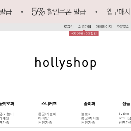
로그인
회원가입
마이페이지
주문조회
+3000원 / 5%할인
플랫/로퍼
스니커즈
슬리퍼
샌들
굽/키높이
통굽/키높이
블로퍼
1 - 6cm
리제인
하이탑
통굽/웨지힐
7cm이
연가죽
천연가죽
천연가죽
천연가