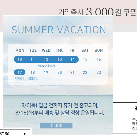
SPECIAL
펌프스
신상 10%
3 - 6cm
통
BEST 50
7cm 이상
메
SALE
천연가죽
천
오늘 하루 보지않기
닫기