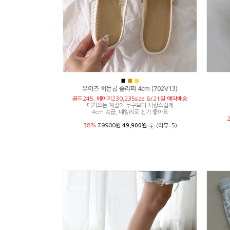
■
■
■
뮤이즈 히든굽 슬리퍼 4cm (702V13)
골드245, 베이지230,235size 8/21일 예약배송
다가오는 계절에 누구보다 사랑스럽게
4cm 속굽, 데일리로 신기 좋아요
38%
79900원
49,900원
(리뷰: 5)