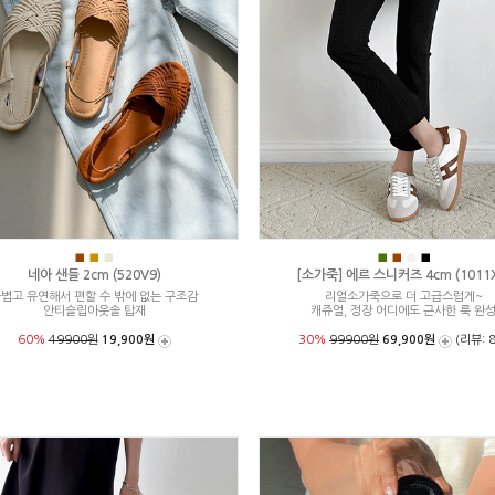
■
■
■
■
■
■
■
네아 샌들 2cm (520V9)
[소가죽] 에르 스니커즈 4cm (1011X
볍고 유연해서 편할 수 밖에 없는 구조감
리얼소가죽으로 더 고급스럽게~
안티슬립아웃솔 탑재
캐쥬얼, 정장 어디에도 근사한 룩 완
60%
49900원
19,900원
30%
99900원
69,900원
(리뷰: 8