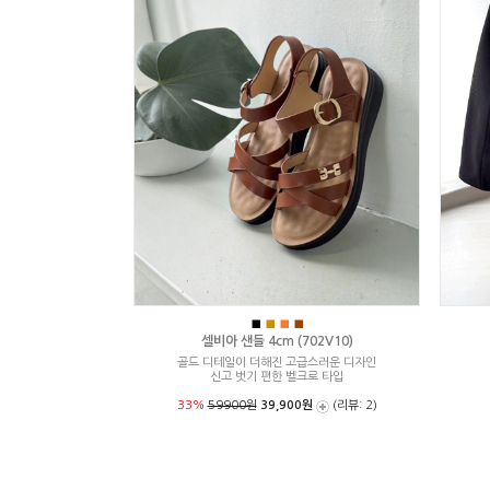
■
■
■
■
셀비아 샌들 4cm (702V10)
골드 디테일이 더해진 고급스러운 디자인
신고 벗기 편한 벨크로 타입
33%
59900원
39,900원
(리뷰: 2)