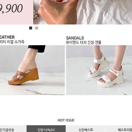
1
2
HOT ISSUE
인기급상승
신상10%DC
신상베스트
베스트리