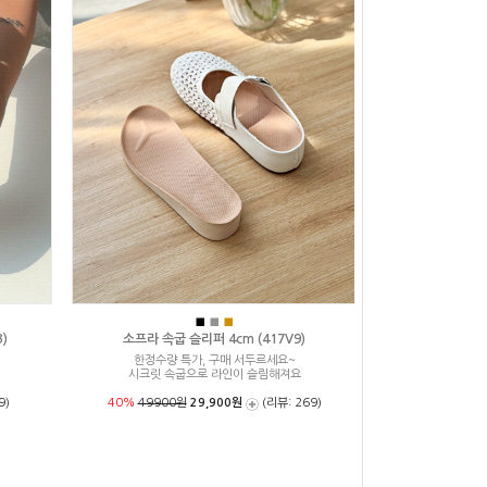
■
■
■
)
소프라 속굽 슬리퍼 4cm (417V9)
한정수량 특가, 구매 서두르세요~
시크릿 속굽으로 라인이 슬림해져요
9)
40%
49900원
29,900원
(리뷰: 269)