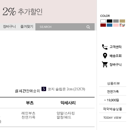
장바구니
즐겨찾기
상품리뷰
3
소프라 속굽 슬리퍼 4cm (417V9)
4
점핑점핑 속굽스니커즈 6cm (117L8)
부츠
악세사리
5
코지 슬립온 2cm (212C9)
레인부츠
양말/스타킹
1
코코썸 슬리퍼 4cm (715V11)
상
천연가죽
깔창/패드
죽
2
뮤이즈 히든굽 슬리퍼 4cm (702V13)