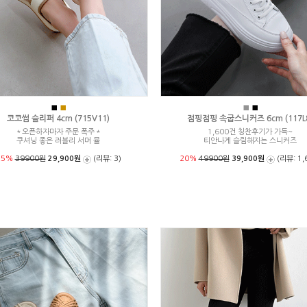
■
■
■
■
코코썸 슬리퍼 4cm (715V11)
점핑점핑 속굽스니커즈 6cm (117L
＊오픈하자마자 주문 폭주＊
1,600건 칭찬후기가 가득~
쿠셔닝 좋은 러블리 서머 뮬
티안나게 슬림해지는 스니커즈
25%
39900원
29,900원
(리뷰: 3)
20%
49900원
39,900원
(리뷰: 1,