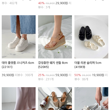
뷰수 : 402개
40%
29,900원
리
49,900
뷰수 : 3개
데이 플랫폼 스니커즈 6cm
감성충만 웨지 샌들 8cm
더블 리본 슬리퍼 5cm
(221X1)
(520H5)
(419X9)
39,900원
리뷰수 : 388개
25%
59,900원
리
50%
19,900원
리
79,900
39,900
뷰수 : 231개
뷰수 : 86개