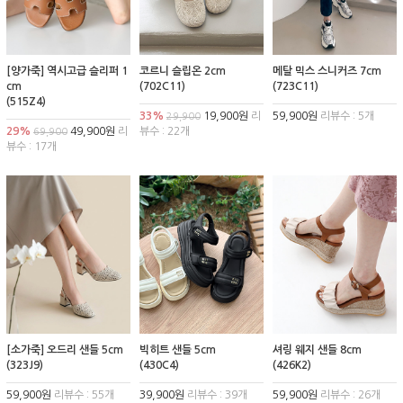
[양가죽] 역시고급 슬리퍼 1
코르니 슬립온 2cm
메탈 믹스 스니커즈 7cm
cm
(702C11)
(723C11)
(515Z4)
33%
19,900원
리
59,900원
리뷰수 : 5개
29,900
29%
49,900원
리
뷰수 : 22개
69,900
뷰수 : 17개
[소가죽] 오드리 샌들 5cm
빅히트 샌들 5cm
셔링 웨지 샌들 8cm
(323J9)
(430C4)
(426K2)
59,900원
리뷰수 : 55개
39,900원
리뷰수 : 39개
59,900원
리뷰수 : 26개