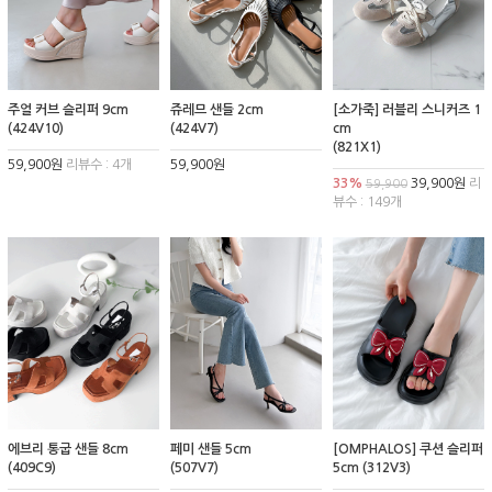
주얼 커브 슬리퍼 9cm
쥬레므 샌들 2cm
[소가죽] 러블리 스니커즈 1
(424V10)
(424V7)
cm
(821X1)
59,900원
리뷰수 : 4개
59,900원
33%
39,900원
리
59,900
뷰수 : 149개
에브리 통굽 샌들 8cm
페미 샌들 5cm
[OMPHALOS] 쿠션 슬리퍼
(409C9)
(507V7)
5cm (312V3)