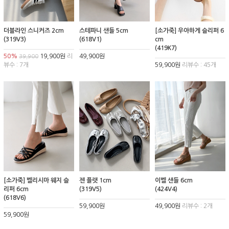
더블라인 스니커즈 2cm
스테파니 샌들 5cm
[소가죽] 우아하게 슬리퍼 6
(319V3)
(618V1)
cm
(419K7)
50%
19,900원
리
49,900원
39,900
뷰수 : 7개
59,900원
리뷰수 : 45개
[소가죽] 벨리시마 웨지 슬
젠 플랫 1cm
이벨 샌들 6cm
리퍼 6cm
(319V5)
(424V4)
(618V6)
59,900원
49,900원
리뷰수 : 2개
59,900원