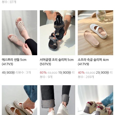
뷰수 : 87개
에스쁘리 샌들 5cm
서머글램 조리 슬리퍼 5cm
소프라 속굽 슬리퍼 4cm
(417V3)
(507V3)
(417V9)
49,900원
리뷰수 : 3개
60%
19,900원
리
40%
29,900원
리
49,900
49,900
뷰수 : 9개
뷰수 : 269개