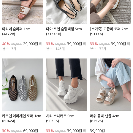
마티네 슬리퍼 1cm
디아 포인 슬링백힐 5cm
[소가죽] 고급미 로퍼 2cm
(417V8)
(313X10)
(911X6)
40%
29,900원
리
33%
39,900원
리
33%
39,900원
리
49,900
59,900
59,900
뷰수 : 3개
뷰수 : 143개
뷰수 : 32개
카르멘 메리제인 로퍼 1cm
시티 스니커즈 9cm
러쉬 큐빅 샌들 4cm
(604V4)
(903C5)
(625V5)
30%
69,900원
33%
39,900원
리
39,900원
99,900
59,900