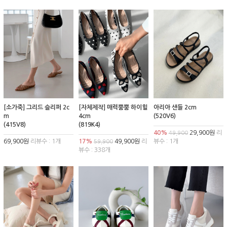
[소가죽] 그리드 슬리퍼 2c
[자체제작] 매력뿜뿜 하이힐
아리아 샌들 2cm
m
4cm
(520V6)
(415V8)
(819K4)
40%
29,900원
리
49,900
69,900원
리뷰수 : 1개
17%
49,900원
리
뷰수 : 1개
59,900
뷰수 : 338개