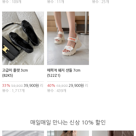
뷰수 : 189개
뷰수 : 11개
뷰수 : 25개
고급미 플랫 3cm
매력적 웨지 샌들 7cm
(82K5)
(522Z1)
33%
39,900원
리
40%
29,900원
리
59,900
49,900
뷰수 : 1,717개
뷰수 : 439개
매일매일 만나는 신상 10% 할인