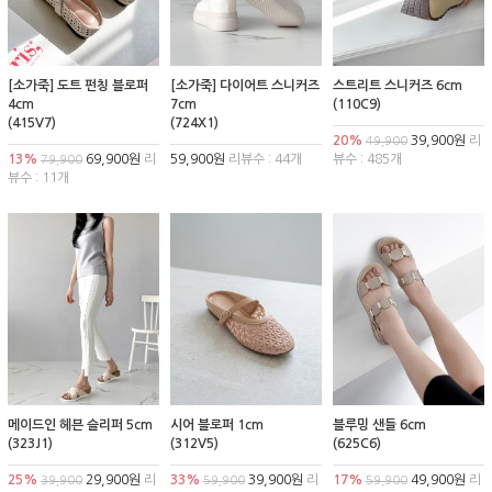
[소가죽] 도트 펀칭 블로퍼
[소가죽] 다이어트 스니커즈
스트리트 스니커즈 6cm
4cm
7cm
(110C9)
(415V7)
(724X1)
20%
39,900원
리
49,900
13%
69,900원
리
59,900원
리뷰수 : 44개
뷰수 : 485개
79,900
뷰수 : 11개
메이드인 헤븐 슬리퍼 5cm
시어 블로퍼 1cm
블루밍 샌들 6cm
(323J1)
(312V5)
(625C6)
25%
29,900원
리
33%
39,900원
리
17%
49,900원
리
39,900
59,900
59,900