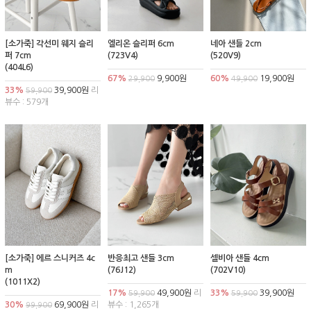
[소가죽] 각선미 웨지 슬리
엘리온 슬리퍼 6cm
네아 샌들 2cm
퍼 7cm
(723V4)
(520V9)
(404L6)
67%
9,900원
60%
19,900원
29,900
49,900
33%
39,900원
리
59,900
뷰수 : 579개
[소가죽] 에르 스니커즈 4c
반응최고 샌들 3cm
셀비아 샌들 4cm
m
(76J12)
(702V10)
(1011X2)
17%
49,900원
리
33%
39,900원
59,900
59,900
30%
69,900원
리
뷰수 : 1,265개
99,900