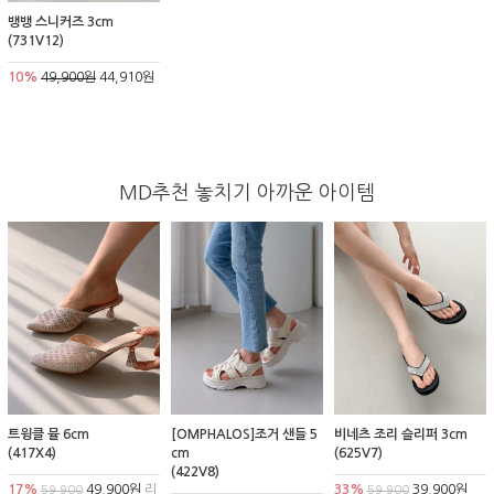
뱅뱅 스니커즈 3cm
(731V12)
10%
49,900원
44,910원
MD추천 놓치기 아까운 아이템
트윙클 뮬 6cm
[OMPHALOS]조거 샌들 5
비네츠 조리 슬리퍼 3cm
(417X4)
cm
(625V7)
(422V8)
17%
49,900원
리
33%
39,900원
59,900
59,900