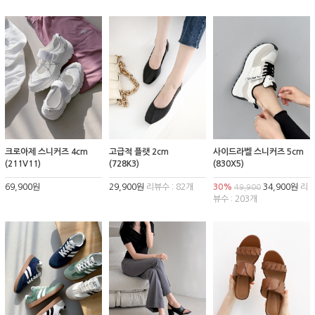
크로아제 스니커즈 4cm
고급적 플랫 2cm
사이드라벨 스니커즈 5cm
(211V11)
(728K3)
(830X5)
69,900원
29,900원
리뷰수 : 82개
30%
34,900원
리
49,900
뷰수 : 203개