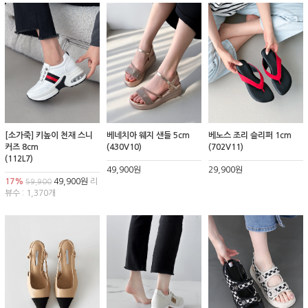
[소가죽] 키높이 천재 스니
베네치아 웨지 샌들 5cm
베노스 조리 슬리퍼 1cm
커즈 8cm
(430V10)
(702V11)
(112L7)
49,900원
29,900원
17%
49,900원
리
59,900
뷰수 : 1,370개