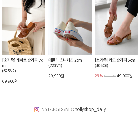
[소가죽] 케이트 슬리퍼 7c
메들리 스니커즈 2cm
[소가죽] 카모 슬리퍼 5cm
m
(723V1)
(404C6)
(625V2)
29,900원
29%
49,900원
69,900
69,900원
INSTARGRAM
@hollyshop_daily