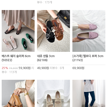
뷰수 : 173개
베스트 웨지 슬리퍼 6cm
네쥬 샌들 3cm
[소가죽] 멜로디 로퍼 3cm
(503Z2)
(621X6)
(211V2)
25%
59,900원
리
49,900원
리뷰수 : 8개
69,900원
79,900
뷰수 : 113개