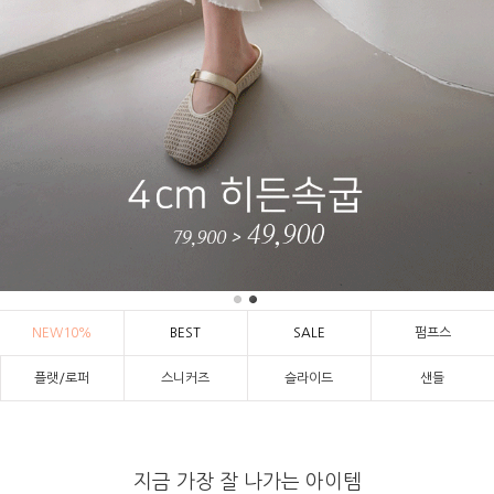
NEW10%
BEST
SALE
펌프스
플랫/로퍼
스니커즈
슬라이드
샌들
지금 가장 잘 나가는 아이템