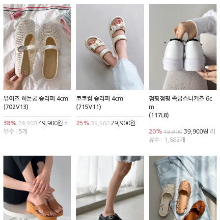
뮤이즈 히든굽 슬리퍼 4cm
코코썸 슬리퍼 4cm
점핑점핑 속굽스니커즈 6c
(702V13)
(715V11)
m
(117L8)
38%
49,900원
리
25%
29,900원
79,900
39,900
뷰수 : 5개
20%
39,900원
리
49,900
뷰수 : 1,682개