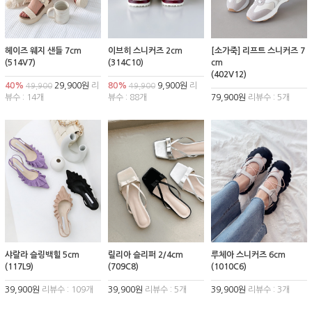
헤이즈 웨지 샌들 7cm
이브히 스니커즈 2cm
[소가죽] 리프트 스니커즈 7
(514V7)
(314C10)
cm
(402V12)
40%
29,900원
리
80%
9,900원
리
49,900
49,900
뷰수 : 14개
뷰수 : 88개
79,900원
리뷰수 : 5개
샤랄라 슬링백힐 5cm
릴리아 슬리퍼 2/4cm
루체아 스니커즈 6cm
(117L9)
(709C8)
(1010C6)
39,900원
리뷰수 : 109개
39,900원
리뷰수 : 5개
39,900원
리뷰수 : 3개