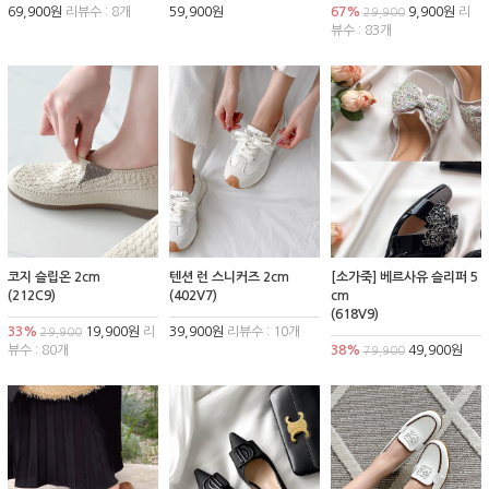
69,900원
리뷰수 : 8개
59,900원
67%
9,900원
리
29,900
뷰수 : 83개
코지 슬립온 2cm
텐션 런 스니커즈 2cm
[소가죽] 베르사유 슬리퍼 5
(212C9)
(402V7)
cm
(618V9)
33%
19,900원
리
39,900원
리뷰수 : 10개
29,900
뷰수 : 80개
38%
49,900원
79,900