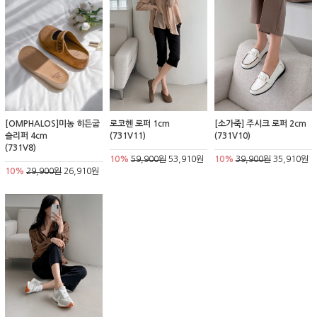
[OMPHALOS]미농 히든굽
로코헨 로퍼 1cm
[소가죽] 주시크 로퍼 2cm
슬리퍼 4cm
(731V11)
(731V10)
(731V8)
10%
59,900원
53,910원
10%
39,900원
35,910원
10%
29,900원
26,910원