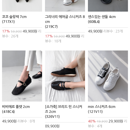
코코 슬링백 7cm
그리너리 에어굽 스니커즈 8
센스있는 샌들 4cm
(717X1)
cm
(608L4)
(219C7)
17%
49,900원
리
49,900원
리뷰수 : 23개
59,900
뷰수 : 26개
17%
49,900원
리
59,900
뷰수 : 18개
비비에르 플랫 2cm
[소가죽] 브리드 런 스니커
min 스니커즈 6cm
(418C4)
즈 2cm
(121V11)
(326V11)
49,900원
리뷰수 : 8개
40%
29,900원
리
49,900
89,900원
뷰수 : 4개