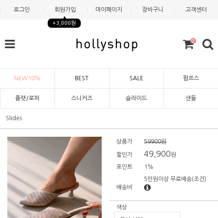
로그인
회원가입
마이페이지
장바구니
고객센터
+3,000원
0
NEW10%
BEST
SALE
펌프스
플랫/로퍼
스니커즈
슬라이드
샌들
Slides
상품가
59900원
49,900
할인가
원
포인트
1%
5만원이상 무료배송
(조건)
배송비
색상