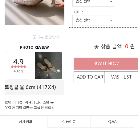
사이즈
총 상품 금액
0
원
BUY IT NOW
ADD TO CART
WISH LIST
트윙클 뮬 6cm (417X4)
호텔 디너룩, 럭셔리 크리스탈 뮬
우아한 디테일만큼 고급진 착화감
상세정보
상품리뷰
Q&A