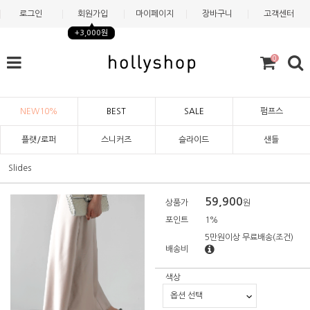
로그인
회원가입
마이페이지
장바구니
고객센터
+3,000원
0
NEW10%
BEST
SALE
펌프스
플랫/로퍼
스니커즈
슬라이드
샌들
Slides
59,900
상품가
원
포인트
1%
5만원이상 무료배송
(조건)
배송비
색상