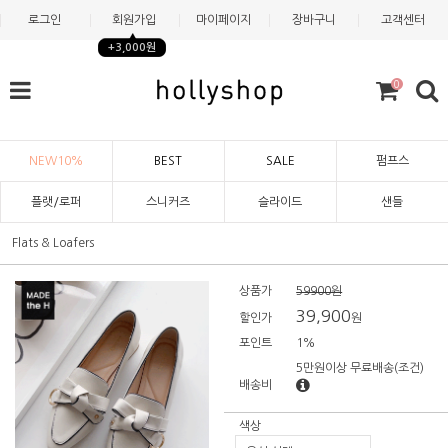
로그인
회원가입
마이페이지
장바구니
고객센터
+3,000원
0
NEW10%
BEST
SALE
펌프스
플랫/로퍼
스니커즈
슬라이드
샌들
Flats & Loafers
상품가
59900원
39,900
할인가
원
포인트
1%
5만원이상 무료배송
(조건)
배송비
색상