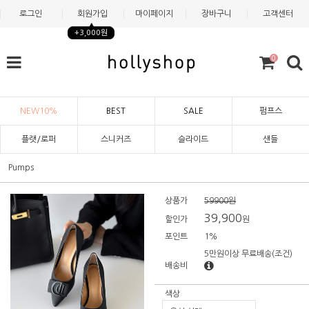
로그인
회원가입
마이페이지
장바구니
고객센터
+3,000원
0
NEW10%
BEST
SALE
펌프스
플랫/로퍼
스니커즈
슬라이드
샌들
Pumps
상품가
59900원
39,900
할인가
원
포인트
1%
5만원이상 무료배송
(조건)
배송비
색상