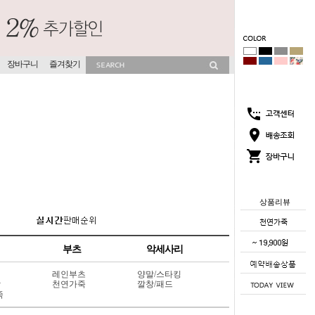
장바구니
즐겨찾기
상품리뷰
부츠
악세사리
레인부츠
양말/스타킹
상
천연가죽
깔창/패드
죽