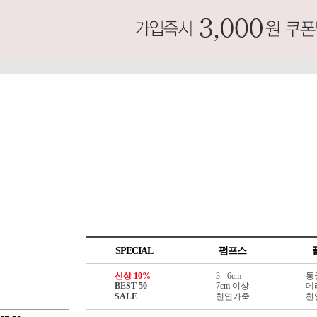
SPECIAL
펌프스
신상 10%
3 - 6cm
통
BEST 50
7cm 이상
메
SALE
천연가죽
천