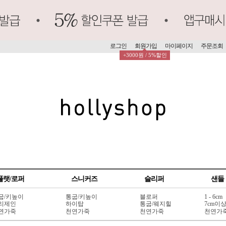
로그인
회원가입
마이페이지
주문조회
+3000원 / 5%할인
플랫/로퍼
스니커즈
슬리퍼
샌들
굽/키높이
통굽/키높이
블로퍼
1 - 6cm
리제인
하이탑
통굽/웨지힐
7cm이
연가죽
천연가죽
천연가죽
천연가