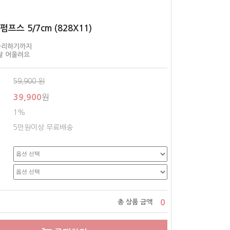
프스 5/7cm (828X11)
블리하기까지
잘 어울려요
59,900
원
39,900
원
1%
5만원이상 무료배송
0
총 상품 금액