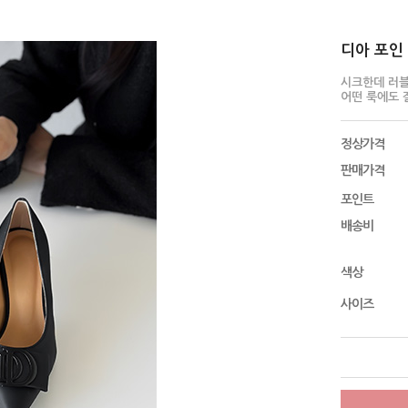
디아 포인 펌
시크한데 러
어떤 룩에도 
정상가격
판매가격
포인트
배송비
색상
사이즈