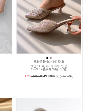
■
■
트윙클 뮬 6cm (417X4)
호텔 디너룩, 럭셔리 크리스탈 뮬
우아한 디테일만큼 고급진 착화감
17%
59900원
49,900원
(리뷰: 402)