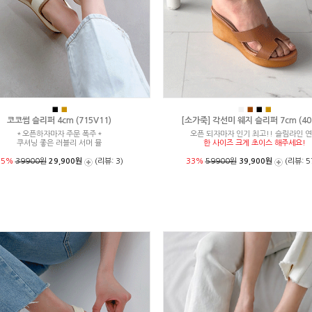
■
■
■
■
■
■
코코썸 슬리퍼 4cm (715V11)
[소가죽] 각선미 웨지 슬리퍼 7cm (404
＊오픈하자마자 주문 폭주＊
오픈 되자마자 인기 최고!! 슬림라인 
쿠셔닝 좋은 러블리 서머 뮬
한 사이즈 크게 초이스 해주세요!
25%
39900원
29,900원
(리뷰: 3)
33%
59900원
39,900원
(리뷰: 5