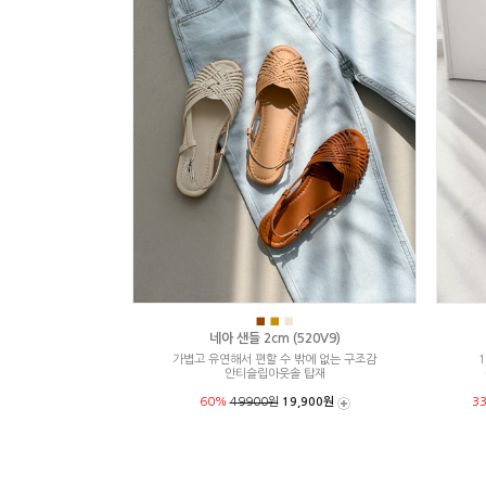
■
■
■
네아 샌들 2cm (520V9)
가볍고 유연해서 편할 수 밖에 없는 구조감
1
안티슬립아웃솔 탑재
60%
49900원
19,900원
3