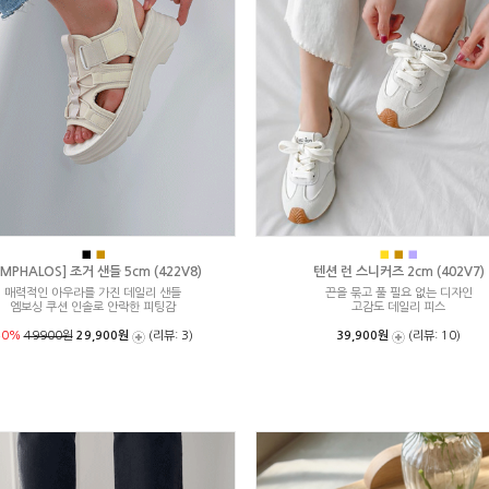
■
■
■
■
■
MPHALOS] 조거 샌들 5cm (422V8)
텐션 런 스니커즈 2cm (402V7)
매력적인 아우라를 가진 데일리 샌들
끈을 묶고 풀 필요 없는 디자인
엠보싱 쿠션 인솔로 안락한 피팅감
고감도 데일리 피스
40%
49900원
29,900원
(리뷰: 3)
39,900원
(리뷰: 10)