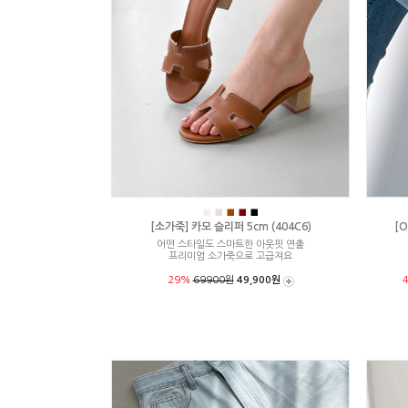
■
■
■
■
■
[소가죽] 카모 슬리퍼 5cm (404C6)
[O
어떤 스타일도 스마트한 아웃핏 연출
프리미엄 소가죽으로 고급져요
29%
69900원
49,900원