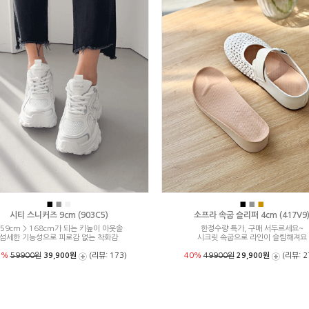
■
■
■
■
■
■
시티 스니커즈 9cm (903C5)
소프라 속굽 슬리퍼 4cm (417V9
59cm > 168cm가 되는 키높이 아웃솔
한정수량 특가, 구매 서두르세요~
섬세한 기능성으로 피로감 없는 착화감
시크릿 속굽으로 라인이 슬림해져요
3%
59900원
39,900원
(리뷰: 173)
40%
49900원
29,900원
(리뷰: 2