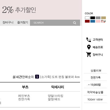
장바구니
즐겨찾기
상품리뷰
2
뮤이즈 히든굽 슬리퍼 4cm (702V13)
3
소프라 속굽 슬리퍼 4cm (417V9)
부츠
악세사리
4
[소가죽] 각선미 웨지 슬리퍼 7cm (404L6)
레인부츠
양말/스타킹
5
[소가죽] 도트 펀칭 블로퍼 4cm (415V7)
상
천연가죽
깔창/패드
죽
1
코코썸 슬리퍼 4cm (715V11)