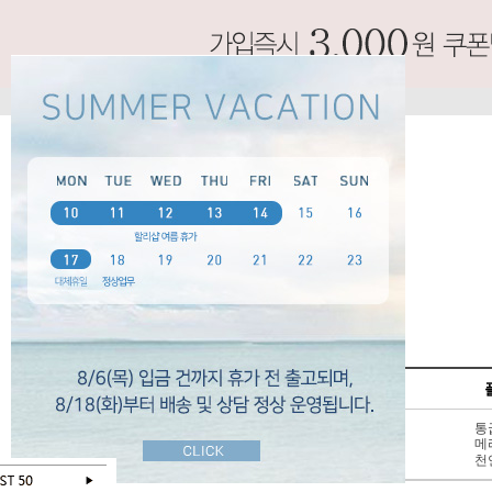
SPECIAL
펌프스
신상 10%
3 - 6cm
통
BEST 50
7cm 이상
메
SALE
천연가죽
천
오늘 하루 보지않기
닫기