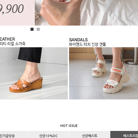
1
2
HOT ISSUE
인기급상승
신상10%DC
신상베스트
베스트리