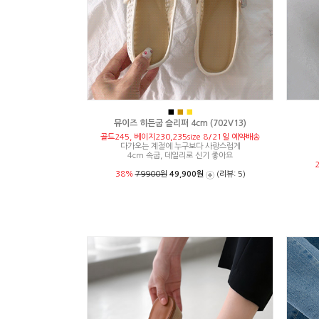
■
■
■
뮤이즈 히든굽 슬리퍼 4cm (702V13)
골드245, 베이지230,235size 8/21일 예약배송
다가오는 계절에 누구보다 사랑스럽게
4cm 속굽, 데일리로 신기 좋아요
38%
79900원
49,900원
(리뷰: 5)