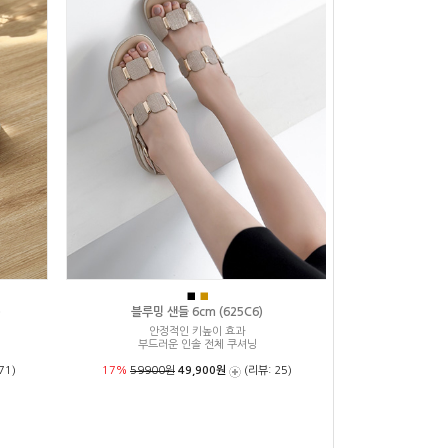
■
■
)
블루밍 샌들 6cm (625C6)
안정적인 키높이 효과
부드러운 인솔 전체 쿠셔닝
71)
17%
59900원
49,900원
(리뷰: 25)