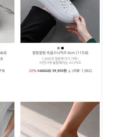
■
■
L6)
점핑점핑 속굽스니커즈 6cm (117L8)
연출
1,600건 칭찬후기가 가득~
티안나게 슬림해지는 스니커즈
79)
20%
49900원
39,900원
(리뷰: 1,682)