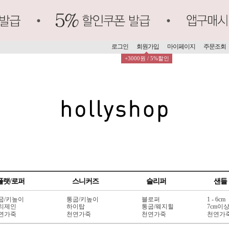
로그인
회원가입
마이페이지
주문조회
+3000원 / 5%할인
플랫/로퍼
스니커즈
슬리퍼
샌들
굽/키높이
통굽/키높이
블로퍼
1 - 6cm
리제인
하이탑
통굽/웨지힐
7cm이
연가죽
천연가죽
천연가죽
천연가