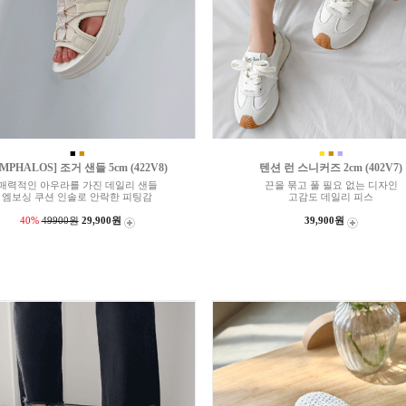
■
■
■
■
■
MPHALOS] 조거 샌들 5cm (422V8)
텐션 런 스니커즈 2cm (402V7)
매력적인 아우라를 가진 데일리 샌들
끈을 묶고 풀 필요 없는 디자인
엠보싱 쿠션 인솔로 안락한 피팅감
고감도 데일리 피스
40%
49900원
29,900원
39,900원