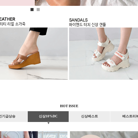
1
2
HOT ISSUE
인기급상승
신상10%DC
신상베스트
베스트리
▼