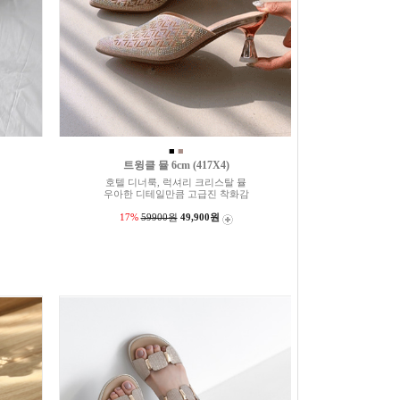
■
■
트윙클 뮬 6cm (417X4)
호텔 디너룩, 럭셔리 크리스탈 뮬
우아한 디테일만큼 고급진 착화감
17%
59900원
49,900원