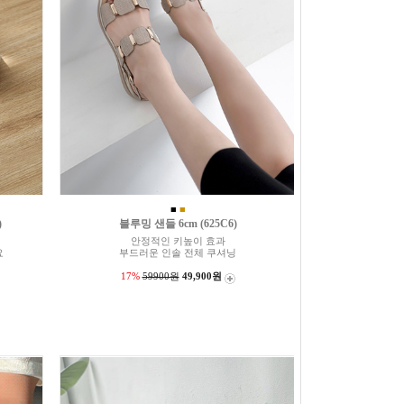
■
■
)
블루밍 샌들 6cm (625C6)
안정적인 키높이 효과
요
부드러운 인솔 전체 쿠셔닝
17%
59900원
49,900원