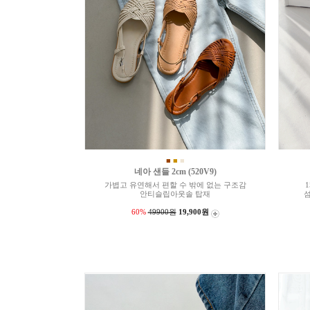
■
■
■
네아 샌들 2cm (520V9)
가볍고 유연해서 편할 수 밖에 없는 구조감
안티슬립아웃솔 탑재
60%
49900원
19,900원