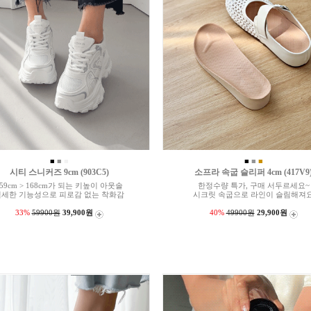
■
■
■
■
■
■
시티 스니커즈 9cm (903C5)
소프라 속굽 슬리퍼 4cm (417V9
159cm > 168cm가 되는 키높이 아웃솔
한정수량 특가, 구매 서두르세요~
섬세한 기능성으로 피로감 없는 착화감
시크릿 속굽으로 라인이 슬림해져
33%
59900원
39,900원
40%
49900원
29,900원