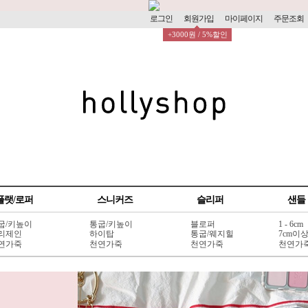
로그인
회원가입
마이페이지
주문조회
+3000원 / 5%할인
플랫/로퍼
스니커즈
슬리퍼
샌들
굽/키높이
통굽/키높이
블로퍼
1 - 6cm
리제인
하이탑
통굽/웨지힐
7cm이
연가죽
천연가죽
천연가죽
천연가