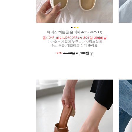
■
■
■
뮤이즈 히든굽 슬리퍼 4cm (702V13)
골드245, 베이지230,235size 8/21일 예약배송
다가오는 계절에 누구보다 사랑스럽게
4cm 속굽, 데일리로 신기 좋아요
38%
79900원
49,900원