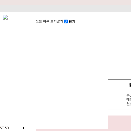
오늘 하루 보지않기
닫기
SPECIAL
펌프스
신상 10%
3 - 6cm
통
BEST 50
7cm 이상
메
SALE
천연가죽
천