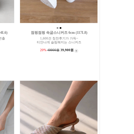
■
■
4L6)
점핑점핑 속굽스니커즈 6cm (117L8)
연출
1,600건 칭찬후기가 가득~
티안나게 슬림해지는 스니커즈
20%
49900원
39,900원