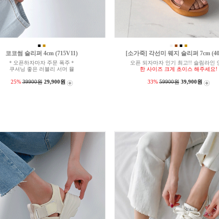
■
■
■
■
■
■
코코썸 슬리퍼 4cm (715V11)
[소가죽] 각선미 웨지 슬리퍼 7cm (40
＊오픈하자마자 주문 폭주＊
오픈 되자마자 인기 최고!! 슬림라인 
쿠셔닝 좋은 러블리 서머 뮬
한 사이즈 크게 초이스 해주세요!
25%
39900원
29,900원
33%
59900원
39,900원