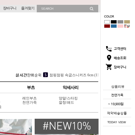
장바구니
즐겨찾기
2
뮤이즈 히든굽 슬리퍼 4cm (702V13)
3
소프라 속굽 슬리퍼 4cm (417V9)
상품리뷰
부츠
악세사리
4
이브히 스니커즈 2cm (314C10)
레인부츠
양말/스타킹
5
점핑점핑 속굽스니커즈 6cm (117L8)
상
천연가죽
깔창/패드
죽
1
코코썸 슬리퍼 4cm (715V11)