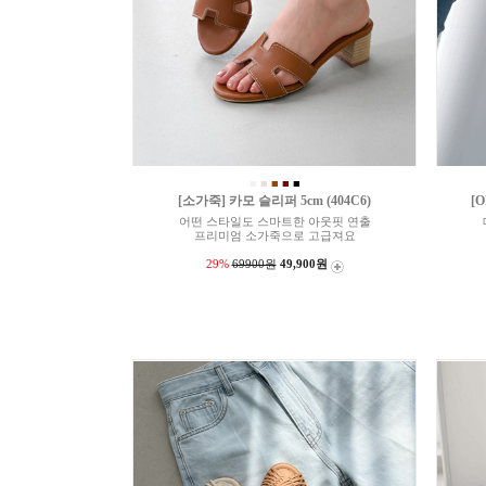
■
■
■
■
■
[소가죽] 카모 슬리퍼 5cm (404C6)
[O
어떤 스타일도 스마트한 아웃핏 연출
프리미엄 소가죽으로 고급져요
29%
69900원
49,900원