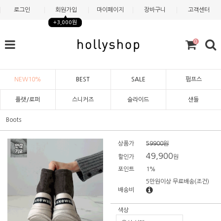
로그인
회원가입
마이페이지
장바구니
고객센터
+3,000원
0
NEW10%
BEST
SALE
펌프스
플랫/로퍼
스니커즈
슬라이드
샌들
Boots
상품가
59900원
49,900
할인가
원
포인트
1%
5만원이상 무료배송
(조건)
배송비
색상