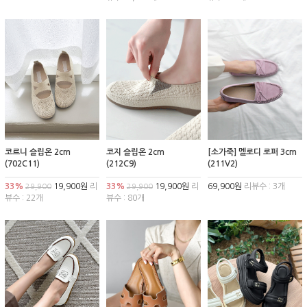
코르니 슬립온 2cm
코지 슬립온 2cm
[소가죽] 멜로디 로퍼 3cm
(702C11)
(212C9)
(211V2)
33%
19,900원
리
33%
19,900원
리
69,900원
리뷰수 : 3개
29,900
29,900
뷰수 : 22개
뷰수 : 80개