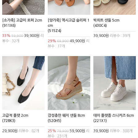
[소가죽] 고급미 로퍼 2cm
[양가죽] 역시고급 슬리퍼 1
빅히트 샌들 5cm
(911X6)
cm
(430C4)
(515Z4)
33%
39,900원
리
39,900원
리뷰수 : 39개
59,900
뷰수 : 32개
29%
49,900원
리
69,900
뷰수 : 17개
고급적 플랫 2cm
감성충만 웨지 샌들 8cm
데이 플랫폼 스니커즈 6cm
(728K3)
(520H5)
(221X1)
29,900원
리뷰수 : 82개
25%
59,900원
리
39,900원
리뷰수 : 388개
79,900
뷰수 : 231개