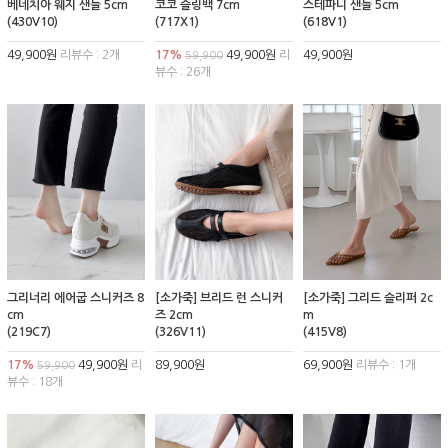
베네치아 웨지 샌들 5cm
코코 슬링백 7cm
스테파니 샌들 5cm
(430V10)
(717X1)
(618V1)
49,900원
리뷰수 : 2개
17%
49,900원
리
49,900원
59,900
뷰수 : 26개
그리너리 에어굽 스니커즈 8
[소가죽] 브리드 런 스니커
[소가죽] 그리드 슬리퍼 2c
cm
즈 2cm
m
(219C7)
(326V11)
(415V8)
17%
49,900원
리
89,900원
69,900원
리뷰수 : 1개
59,900
뷰수 : 18개