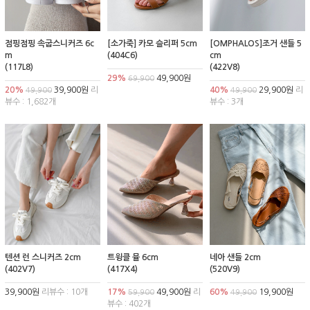
점핑점핑 속굽스니커즈 6c
[소가죽] 카모 슬리퍼 5cm
[OMPHALOS]조거 샌들 5
m
(404C6)
cm
(117L8)
(422V8)
29%
49,900원
69,900
20%
39,900원
리
40%
29,900원
리
49,900
49,900
뷰수 : 1,682개
뷰수 : 3개
텐션 런 스니커즈 2cm
트윙클 뮬 6cm
네아 샌들 2cm
(402V7)
(417X4)
(520V9)
39,900원
리뷰수 : 10개
17%
49,900원
리
60%
19,900원
59,900
49,900
뷰수 : 402개