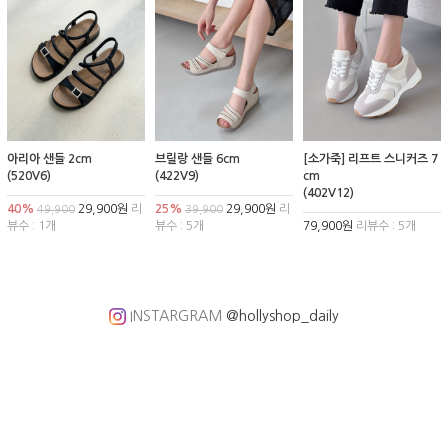
아리아 샌들 2cm
브릴랑 샌들 6cm
[소가죽] 리프트 스니커즈 7
(520V6)
(422V9)
cm
(402V12)
40%
29,900원
리
25%
29,900원
리
49,900
39,900
뷰수 : 1개
뷰수 : 5개
79,900원
리뷰수 : 5개
INSTARGRAM
@hollyshop_daily