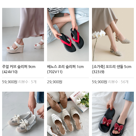
주얼 커브 슬리퍼 9cm
베노스 조리 슬리퍼 1cm
[소가죽] 오드리 샌들 5cm
(424V10)
(702V11)
(323J9)
59,900원
리뷰수 : 5개
29,900원
59,900원
리뷰수 : 56개