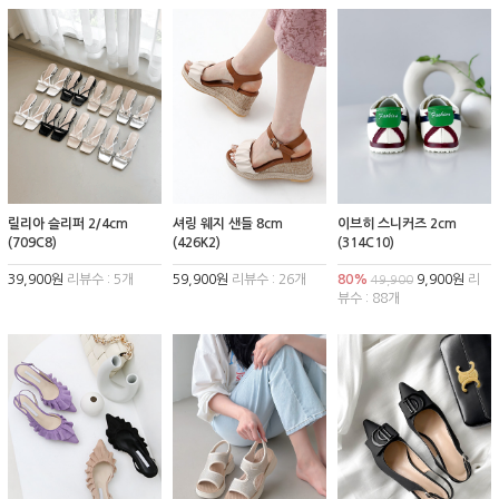
릴리아 슬리퍼 2/4cm
셔링 웨지 샌들 8cm
이브히 스니커즈 2cm
(709C8)
(426K2)
(314C10)
39,900원
리뷰수 : 5개
59,900원
리뷰수 : 26개
80%
9,900원
리
49,900
뷰수 : 88개