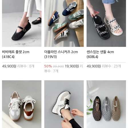
비비에르 플랫 2cm
더블라인 스니커즈 2cm
센스있는 샌들 4cm
(418C4)
(319V3)
(608L4)
49,900원
리뷰수 : 8개
50%
19,900원
리
49,900원
리뷰수 : 23개
39,900
뷰수 : 7개