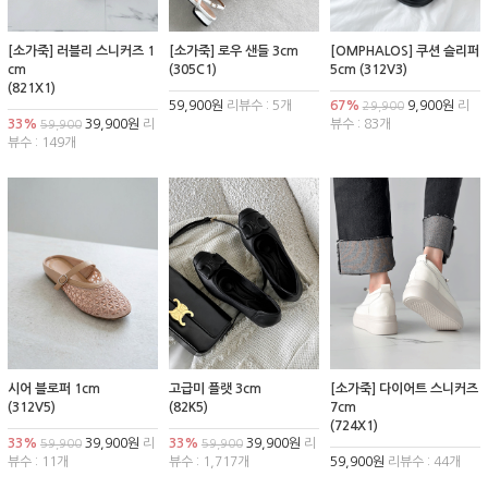
[소가죽] 러블리 스니커즈 1
[소가죽] 로우 샌들 3cm
[OMPHALOS] 쿠션 슬리퍼
cm
(305C1)
5cm (312V3)
(821X1)
59,900원
리뷰수 : 5개
67%
9,900원
리
29,900
33%
39,900원
리
뷰수 : 83개
59,900
뷰수 : 149개
시어 블로퍼 1cm
고급미 플랫 3cm
[소가죽] 다이어트 스니커즈
(312V5)
(82K5)
7cm
(724X1)
33%
39,900원
리
33%
39,900원
리
59,900
59,900
뷰수 : 11개
뷰수 : 1,717개
59,900원
리뷰수 : 44개