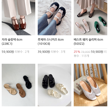
지라 슬링백 6cm
루체아 스니커즈 6cm
베스트 웨지 슬리퍼 6cm
(228C1)
(1010C6)
(503Z2)
59,900원
리뷰수 : 2개
39,900원
리뷰수 : 3개
25%
59,900원
리
79,900
뷰수 : 113개