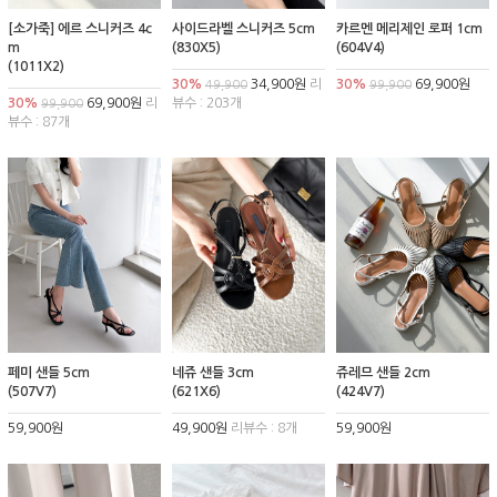
[소가죽] 에르 스니커즈 4c
사이드라벨 스니커즈 5cm
카르멘 메리제인 로퍼 1cm
m
(830X5)
(604V4)
(1011X2)
30%
34,900원
리
30%
69,900원
49,900
99,900
30%
69,900원
리
뷰수 : 203개
99,900
뷰수 : 87개
페미 샌들 5cm
네쥬 샌들 3cm
쥬레므 샌들 2cm
(507V7)
(621X6)
(424V7)
59,900원
49,900원
리뷰수 : 8개
59,900원