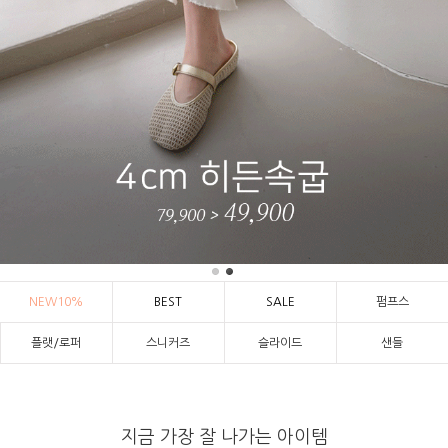
NEW10%
BEST
SALE
펌프스
플랫/로퍼
스니커즈
슬라이드
샌들
지금 가장 잘 나가는 아이템