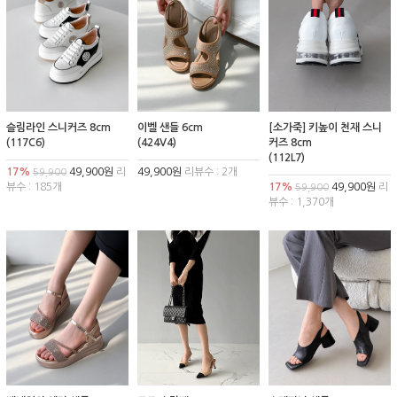
슬림라인 스니커즈 8cm
이벨 샌들 6cm
[소가죽] 키높이 천재 스니
(117C6)
(424V4)
커즈 8cm
(112L7)
17%
49,900원
리
49,900원
리뷰수 : 2개
59,900
뷰수 : 185개
17%
49,900원
리
59,900
뷰수 : 1,370개