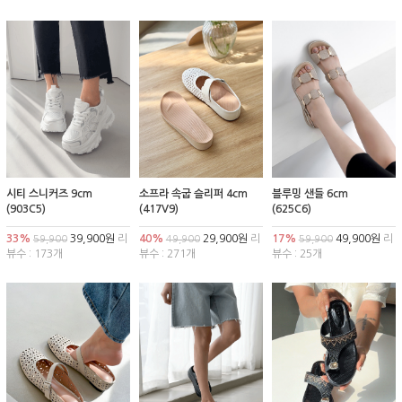
시티 스니커즈 9cm
소프라 속굽 슬리퍼 4cm
블루밍 샌들 6cm
(903C5)
(417V9)
(625C6)
33%
39,900원
리
40%
29,900원
리
17%
49,900원
리
59,900
49,900
59,900
뷰수 : 173개
뷰수 : 271개
뷰수 : 25개