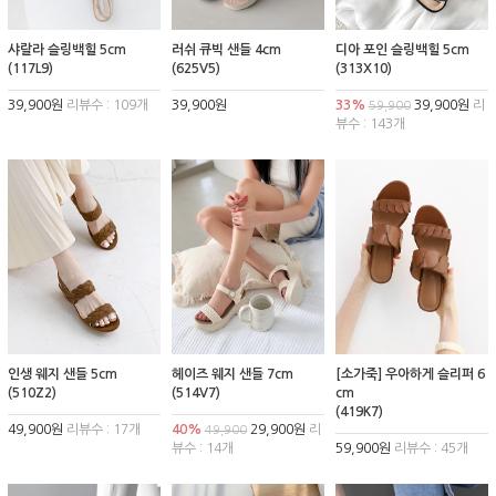
샤랄라 슬링백힐 5cm
러쉬 큐빅 샌들 4cm
디아 포인 슬링백힐 5cm
(117L9)
(625V5)
(313X10)
39,900원
리뷰수 : 109개
39,900원
33%
39,900원
리
59,900
뷰수 : 143개
인생 웨지 샌들 5cm
헤이즈 웨지 샌들 7cm
[소가죽] 우아하게 슬리퍼 6
(510Z2)
(514V7)
cm
(419K7)
49,900원
리뷰수 : 17개
40%
29,900원
리
49,900
뷰수 : 14개
59,900원
리뷰수 : 45개