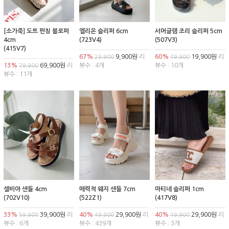
[소가죽] 도트 펀칭 블로퍼
엘리온 슬리퍼 6cm
서머글램 조리 슬리퍼 5cm
4cm
(723V4)
(507V3)
(415V7)
67%
9,900원
리
60%
19,900원
리
29,900
49,900
13%
69,900원
리
뷰수 : 4개
뷰수 : 10개
79,900
뷰수 : 11개
셀비아 샌들 4cm
매력적 웨지 샌들 7cm
마티네 슬리퍼 1cm
(702V10)
(522Z1)
(417V8)
33%
39,900원
리
40%
29,900원
리
40%
29,900원
리
59,900
49,900
49,900
뷰수 : 6개
뷰수 : 439개
뷰수 : 3개