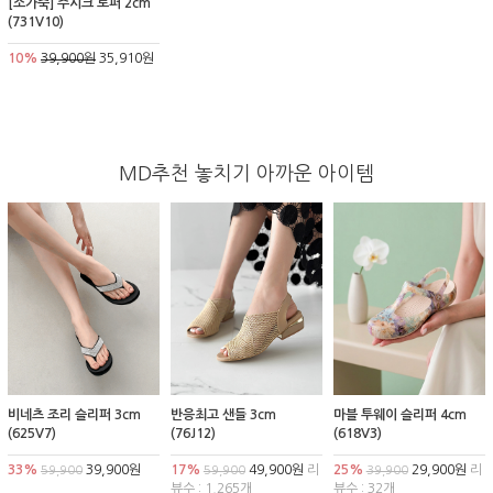
[소가죽] 주시크 로퍼 2cm
(731V10)
10%
39,900원
35,910원
MD추천 놓치기 아까운 아이템
비네츠 조리 슬리퍼 3cm
반응최고 샌들 3cm
마블 투웨이 슬리퍼 4cm
(625V7)
(76J12)
(618V3)
33%
39,900원
17%
49,900원
리
25%
29,900원
리
59,900
59,900
39,900
뷰수 : 1,265개
뷰수 : 32개