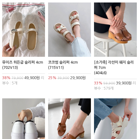
뮤이즈 히든굽 슬리퍼 4cm
코코썸 슬리퍼 4cm
[소가죽] 각선미 웨지 슬리
(702V13)
(715V11)
퍼 7cm
(404L6)
38%
49,900원
리
25%
29,900원
79,900
39,900
뷰수 : 5개
33%
39,900원
리
59,900
뷰수 : 579개