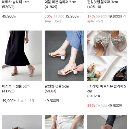
레베카 슬리퍼 1cm
더블 리본 슬리퍼 5cm
펀칭맛집 블로퍼 3cm
(520V1)
(419X9)
(406L10)
49,900원
50%
19,900원
리
17%
49,900원
리
39,900
59,900
뷰수 : 86개
뷰수 : 49개
에스쁘리 샌들 5cm
날씬핏 샌들 5cm
[소가죽] 베르사유 슬리퍼 5
(417V3)
(603L4)
cm
(618V9)
49,900원
리뷰수 : 3개
49,900원
38%
49,900원
79,900