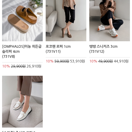
[OMPHALOS]미농 히든굽
로코헨 로퍼 1cm
뱅뱅 스니커즈 3cm
슬리퍼 4cm
(731V11)
(731V12)
(731V8)
10%
59,900원
53,910원
10%
49,900원
44,910원
10%
29,900원
26,910원