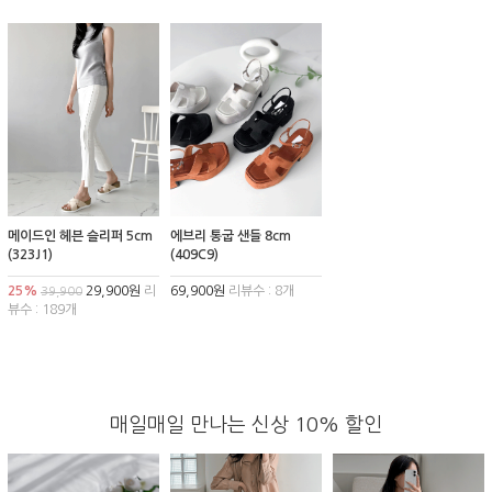
메이드인 헤븐 슬리퍼 5cm
에브리 통굽 샌들 8cm
(323J1)
(409C9)
25%
29,900원
리
69,900원
리뷰수 : 8개
39,900
뷰수 : 189개
매일매일 만나는 신상 10% 할인