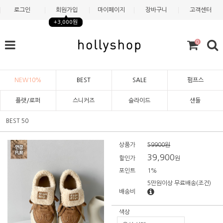
로그인
회원가입
마이페이지
장바구니
고객센터
+3,000원
0
NEW10%
BEST
SALE
펌프스
플랫/로퍼
스니커즈
슬라이드
샌들
BEST 50
상품가
59900원
39,900
할인가
원
포인트
1%
5만원이상 무료배송
(조건)
배송비
색상