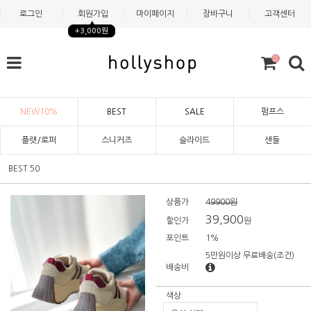
로그인
회원가입
마이페이지
장바구니
고객센터
+3,000원
0
NEW10%
BEST
SALE
펌프스
플랫/로퍼
스니커즈
슬라이드
샌들
BEST 50
상품가
49900원
39,900
할인가
원
포인트
1%
5만원이상 무료배송
(조건)
배송비
색상