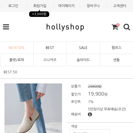
로그인
회원가입
마이페이지
장바구니
고객센터
+3,000원
0
NEW10%
BEST
SALE
펌프스
플랫/로퍼
스니커즈
슬라이드
샌들
BEST 50
상품가
29900원
19,900
할인가
원
포인트
1%
5만원이상 무료배송
(조건)
배송비
색상