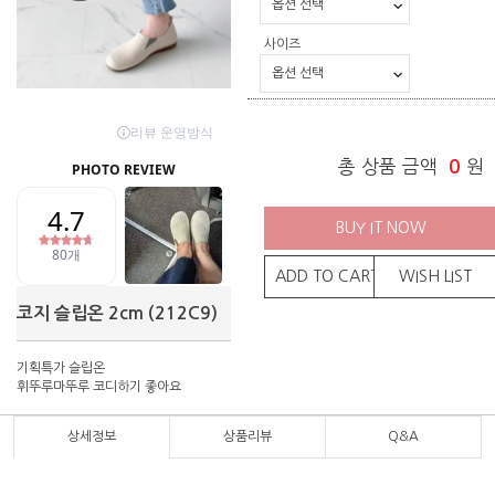
사이즈
총 상품 금액
0
원
BUY IT NOW
ADD TO CART
WISH LIST
코지 슬립온 2cm (212C9)
기획특가 슬립온
휘뚜루마뚜루 코디하기 좋아요
상세정보
상품리뷰
Q&A