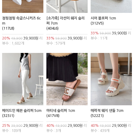
점핑점핑 속굽스니커즈 6c
[소가죽] 각선미 웨지 슬리
시어 블로퍼 1cm
m
퍼 7cm
(312V5)
(117L8)
(404L6)
33%
39,900원
리
59,900
20%
39,900원
리
33%
39,900원
리
뷰수 : 11개
49,900
59,900
뷰수 : 1,682개
뷰수 : 579개
메이드인 헤븐 슬리퍼 5cm
마티네 슬리퍼 1cm
매력적 웨지 샌들 7cm
(323J1)
(417V8)
(522Z1)
25%
29,900원
리
40%
29,900원
리
40%
29,900원
리
39,900
49,900
49,900
뷰수 : 189개
뷰수 : 3개
뷰수 : 439개