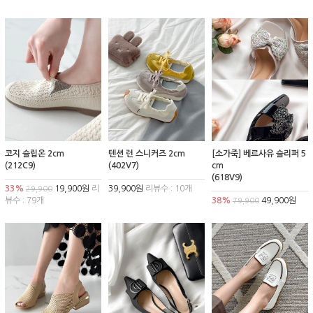
코지 슬립온 2cm
텐션 런 스니커즈 2cm
[소가죽] 베르사유 슬리퍼 5
(212C9)
(402V7)
cm
(618V9)
33%
19,900원
리
39,900원
리뷰수 : 10개
29,900
뷰수 : 79개
38%
49,900원
79,900