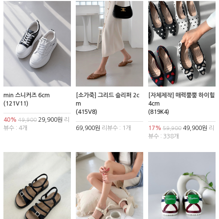
min 스니커즈 6cm
[소가죽] 그리드 슬리퍼 2c
[자체제작] 매력뿜뿜 하이힐
(121V11)
m
4cm
(415V8)
(819K4)
40%
29,900원
리
49,900
뷰수 : 4개
69,900원
리뷰수 : 1개
17%
49,900원
리
59,900
뷰수 : 338개