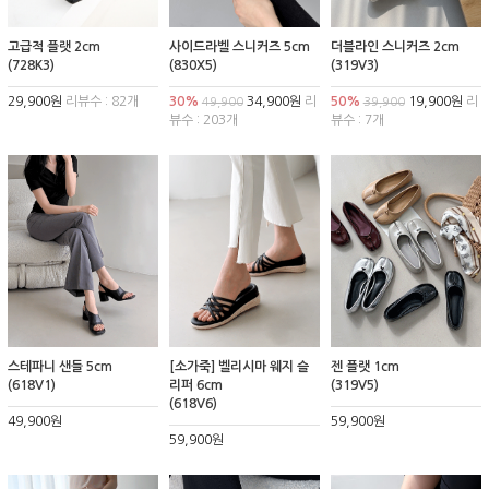
고급적 플랫 2cm
사이드라벨 스니커즈 5cm
더블라인 스니커즈 2cm
(728K3)
(830X5)
(319V3)
29,900원
리뷰수 : 82개
30%
34,900원
리
50%
19,900원
리
49,900
39,900
뷰수 : 203개
뷰수 : 7개
스테파니 샌들 5cm
[소가죽] 벨리시마 웨지 슬
젠 플랫 1cm
(618V1)
리퍼 6cm
(319V5)
(618V6)
49,900원
59,900원
59,900원