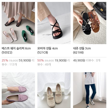
베스트 웨지 슬리퍼 6cm
모비아 샌들 4cm
네쥬 샌들 3cm
(503Z2)
(521C8)
(621X6)
25%
59,900원
리
50%
19,900원
리
49,900원
리뷰수 : 8개
79,900
39,900
뷰수 : 113개
뷰수 : 49개