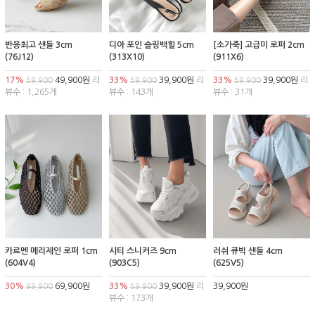
반응최고 샌들 3cm
디아 포인 슬링백힐 5cm
[소가죽] 고급미 로퍼 2cm
(76J12)
(313X10)
(911X6)
17%
49,900원
리
33%
39,900원
리
33%
39,900원
리
59,900
59,900
59,900
뷰수 : 1,265개
뷰수 : 143개
뷰수 : 31개
카르멘 메리제인 로퍼 1cm
시티 스니커즈 9cm
러쉬 큐빅 샌들 4cm
(604V4)
(903C5)
(625V5)
30%
69,900원
33%
39,900원
리
39,900원
99,900
59,900
뷰수 : 173개