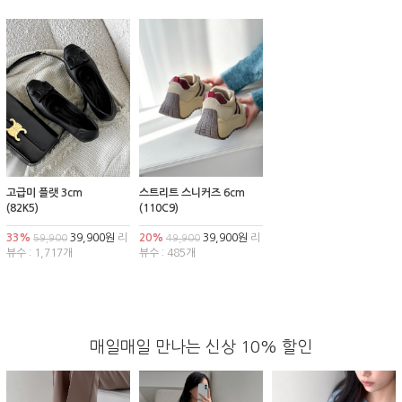
고급미 플랫 3cm
스트리트 스니커즈 6cm
(82K5)
(110C9)
33%
39,900원
리
20%
39,900원
리
59,900
49,900
뷰수 : 1,717개
뷰수 : 485개
매일매일 만나는 신상 10% 할인