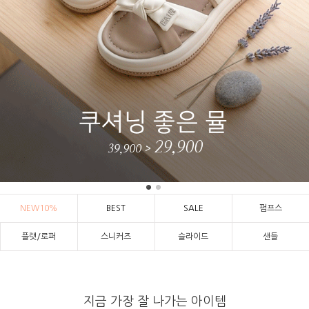
NEW10%
BEST
SALE
펌프스
플랫/로퍼
스니커즈
슬라이드
샌들
지금 가장 잘 나가는 아이템