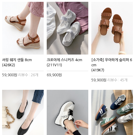
셔링 웨지 샌들 8cm
크로아제 스니커즈 4cm
[소가죽] 우아하게 슬리퍼 6
(426K2)
(211V11)
cm
(419K7)
59,900원
리뷰수 : 26개
69,900원
59,900원
리뷰수 : 45개