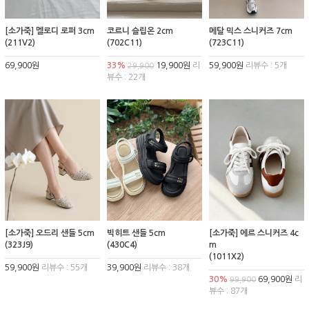
[소가죽] 멜로디 로퍼 3cm
코르니 슬립온 2cm
메탈 믹스 스니커즈 7cm
(211V2)
(702C11)
(723C11)
69,900원
33%
19,900원
리
59,900원
리뷰수 : 5개
29,900
뷰수 : 22개
[소가죽] 오드리 샌들 5cm
빅히트 샌들 5cm
[소가죽] 에르 스니커즈 4c
(323J9)
(430C4)
m
(1011X2)
59,900원
리뷰수 : 55개
39,900원
리뷰수 : 38개
30%
69,900원
리
99,900
뷰수 : 87개