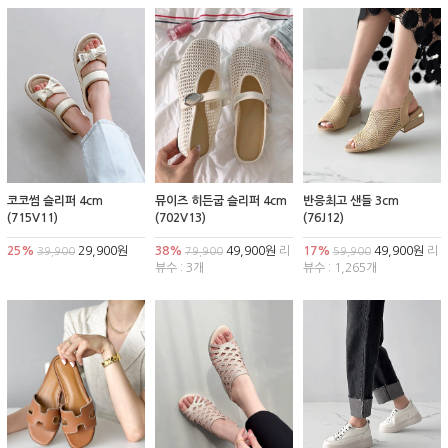
코코썸 슬리퍼 4cm
뮤이즈 히든굽 슬리퍼 4cm
반응최고 샌들 3cm
(715V11)
(702V13)
(76J12)
25%
29,900원
38%
49,900원
리
17%
49,900원
리
39,900
79,900
59,900
뷰수 : 3개
뷰수 : 1,265개