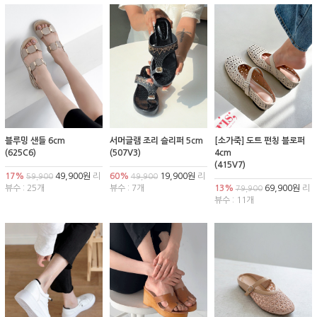
블루밍 샌들 6cm
서머글램 조리 슬리퍼 5cm
[소가죽] 도트 펀칭 블로퍼
(625C6)
(507V3)
4cm
(415V7)
17%
49,900원
리
60%
19,900원
리
59,900
49,900
뷰수 : 25개
뷰수 : 7개
13%
69,900원
리
79,900
뷰수 : 11개