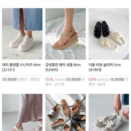
데이 플랫폼 스니커즈 6cm
감성충만 웨지 샌들 8cm
더블 리본 슬리퍼 5cm
(221X1)
(520H5)
(419X9)
39,900원
리뷰수 : 388개
25%
59,900원
리
50%
19,900원
리
79,900
39,900
뷰수 : 231개
뷰수 : 86개