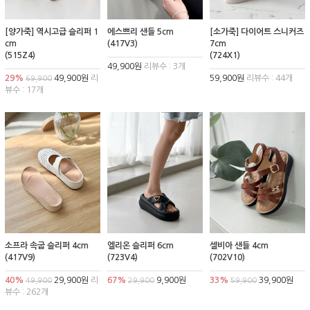
[양가죽] 역시고급 슬리퍼 1
에스쁘리 샌들 5cm
[소가죽] 다이어트 스니커즈
cm
(417V3)
7cm
(515Z4)
(724X1)
49,900원
리뷰수 : 3개
29%
49,900원
리
59,900원
리뷰수 : 44개
69,900
뷰수 : 17개
소프라 속굽 슬리퍼 4cm
엘리온 슬리퍼 6cm
셀비아 샌들 4cm
(417V9)
(723V4)
(702V10)
40%
29,900원
리
67%
9,900원
33%
39,900원
49,900
29,900
59,900
뷰수 : 262개