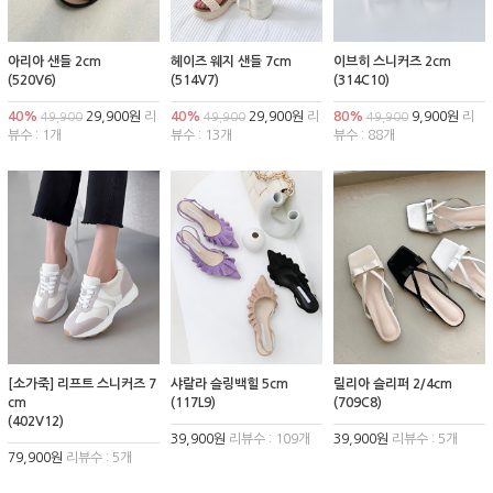
아리아 샌들 2cm
헤이즈 웨지 샌들 7cm
이브히 스니커즈 2cm
(520V6)
(514V7)
(314C10)
40%
29,900원
리
40%
29,900원
리
80%
9,900원
리
49,900
49,900
49,900
뷰수 : 1개
뷰수 : 13개
뷰수 : 88개
[소가죽] 리프트 스니커즈 7
샤랄라 슬링백힐 5cm
릴리아 슬리퍼 2/4cm
cm
(117L9)
(709C8)
(402V12)
39,900원
리뷰수 : 109개
39,900원
리뷰수 : 5개
79,900원
리뷰수 : 5개