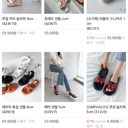
주얼 커브 슬리퍼 9cm
쥬레므 샌들 2cm
[소가죽] 러블리 스니커즈 1
(424V10)
(424V7)
cm
(821X1)
59,900원
리뷰수 : 4개
59,900원
33%
39,900원
리
59,900
뷰수 : 149개
에브리 통굽 샌들 8cm
페미 샌들 5cm
[OMPHALOS] 쿠션 슬리퍼
(409C9)
(507V7)
5cm (312V3)
69,900원
리뷰수 : 8개
59,900원
67%
9,900원
리
29,900
뷰수 : 82개