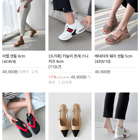
이벨 샌들 6cm
[소가죽] 키높이 천재 스니
베네치아 웨지 샌들 5cm
(424V4)
커즈 8cm
(430V10)
(112L7)
49,900원
리뷰수 : 2개
49,900원
17%
49,900원
리
59,900
뷰수 : 1,370개