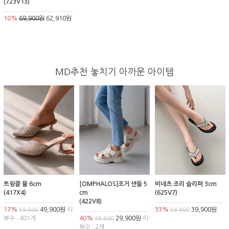
(723V13)
10%
69,900원
62,910원
MD추천 놓치기 아까운 아이템
트윙클 뮬 6cm
[OMPHALOS]조거 샌들 5
비네츠 조리 슬리퍼 3cm
(417X4)
cm
(625V7)
(422V8)
17%
49,900원
리
33%
39,900원
59,900
59,900
뷰수 : 401개
40%
29,900원
리
49,900
뷰수 : 2개