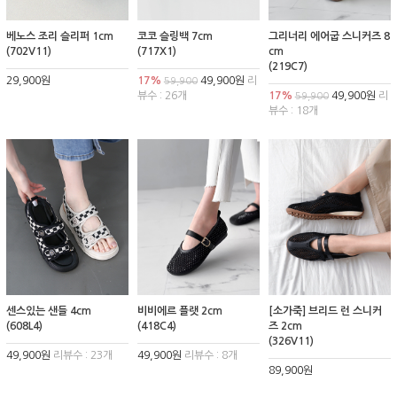
베노스 조리 슬리퍼 1cm
코코 슬링백 7cm
그리너리 에어굽 스니커즈 8
(702V11)
(717X1)
cm
(219C7)
29,900원
17%
49,900원
리
59,900
뷰수 : 26개
17%
49,900원
리
59,900
뷰수 : 18개
센스있는 샌들 4cm
비비에르 플랫 2cm
[소가죽] 브리드 런 스니커
(608L4)
(418C4)
즈 2cm
(326V11)
49,900원
리뷰수 : 23개
49,900원
리뷰수 : 8개
89,900원