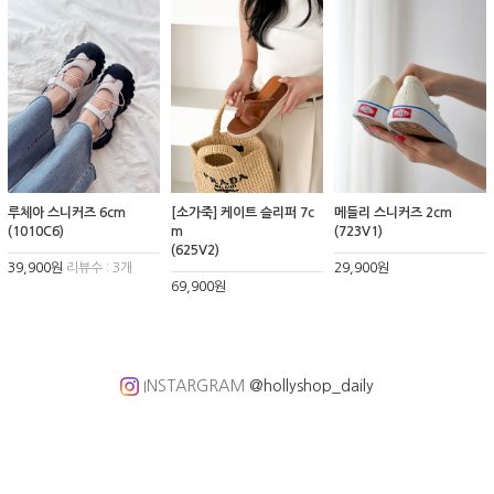
루체아 스니커즈 6cm
[소가죽] 케이트 슬리퍼 7c
메들리 스니커즈 2cm
(1010C6)
m
(723V1)
(625V2)
39,900원
리뷰수 : 3개
29,900원
69,900원
INSTARGRAM
@hollyshop_daily