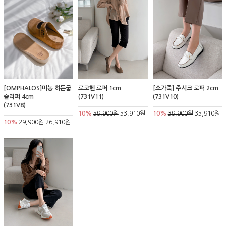
[OMPHALOS]미농 히든굽
로코헨 로퍼 1cm
[소가죽] 주시크 로퍼 2cm
슬리퍼 4cm
(731V11)
(731V10)
(731V8)
10%
59,900원
53,910원
10%
39,900원
35,910원
10%
29,900원
26,910원