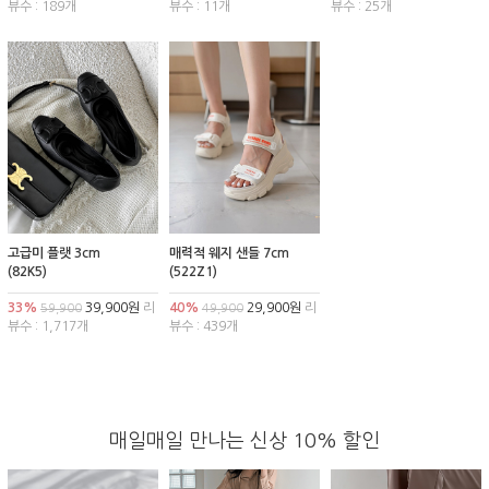
뷰수 : 189개
뷰수 : 11개
뷰수 : 25개
고급미 플랫 3cm
매력적 웨지 샌들 7cm
(82K5)
(522Z1)
33%
39,900원
리
40%
29,900원
리
59,900
49,900
뷰수 : 1,717개
뷰수 : 439개
매일매일 만나는 신상 10% 할인