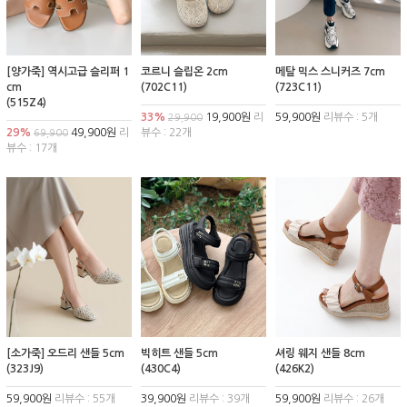
[양가죽] 역시고급 슬리퍼 1
코르니 슬립온 2cm
메탈 믹스 스니커즈 7cm
cm
(702C11)
(723C11)
(515Z4)
33%
19,900원
리
59,900원
리뷰수 : 5개
29,900
29%
49,900원
리
뷰수 : 22개
69,900
뷰수 : 17개
[소가죽] 오드리 샌들 5cm
빅히트 샌들 5cm
셔링 웨지 샌들 8cm
(323J9)
(430C4)
(426K2)
59,900원
리뷰수 : 55개
39,900원
리뷰수 : 39개
59,900원
리뷰수 : 26개