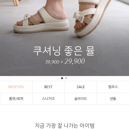
NEW10%
BEST
SALE
펌프스
플랫/로퍼
스니커즈
슬라이드
샌들
지금 가장 잘 나가는 아이템