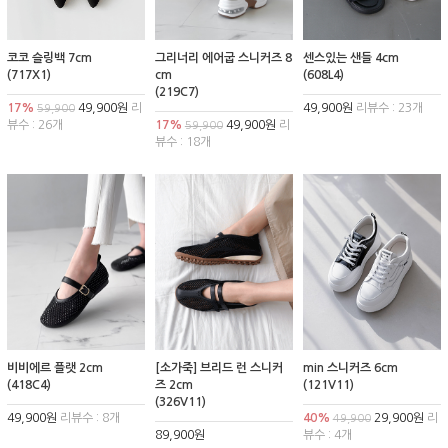
코코 슬링백 7cm
그리너리 에어굽 스니커즈 8
센스있는 샌들 4cm
(717X1)
cm
(608L4)
(219C7)
17%
49,900원
리
49,900원
리뷰수 : 23개
59,900
뷰수 : 26개
17%
49,900원
리
59,900
뷰수 : 18개
비비에르 플랫 2cm
[소가죽] 브리드 런 스니커
min 스니커즈 6cm
(418C4)
즈 2cm
(121V11)
(326V11)
49,900원
리뷰수 : 8개
40%
29,900원
리
49,900
89,900원
뷰수 : 4개