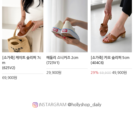
[소가죽] 케이트 슬리퍼 7c
메들리 스니커즈 2cm
[소가죽] 카모 슬리퍼 5cm
m
(723V1)
(404C6)
(625V2)
29,900원
29%
49,900원
69,900
69,900원
INSTARGRAM
@hollyshop_daily