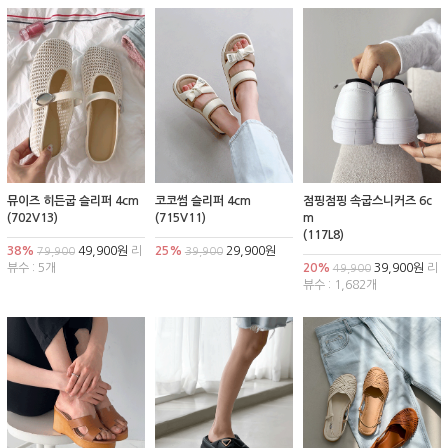
뮤이즈 히든굽 슬리퍼 4cm
코코썸 슬리퍼 4cm
점핑점핑 속굽스니커즈 6c
(702V13)
(715V11)
m
(117L8)
38%
49,900원
리
25%
29,900원
79,900
39,900
뷰수 : 5개
20%
39,900원
리
49,900
뷰수 : 1,682개