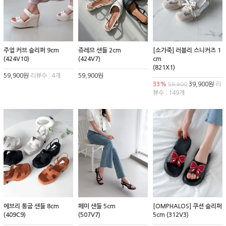
주얼 커브 슬리퍼 9cm
쥬레므 샌들 2cm
[소가죽] 러블리 스니커즈 1
(424V10)
(424V7)
cm
(821X1)
59,900원
리뷰수 : 4개
59,900원
33%
39,900원
리
59,900
뷰수 : 149개
에브리 통굽 샌들 8cm
페미 샌들 5cm
[OMPHALOS] 쿠션 슬리퍼
(409C9)
(507V7)
5cm (312V3)