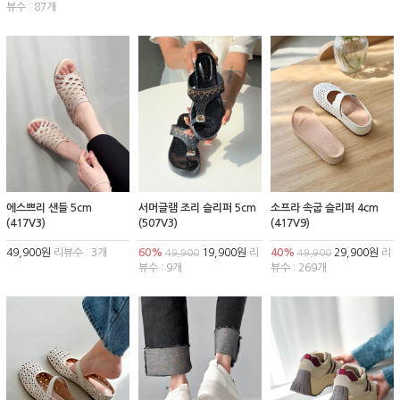
뷰수 : 87개
에스쁘리 샌들 5cm
서머글램 조리 슬리퍼 5cm
소프라 속굽 슬리퍼 4cm
(417V3)
(507V3)
(417V9)
49,900원
리뷰수 : 3개
60%
19,900원
리
40%
29,900원
리
49,900
49,900
뷰수 : 9개
뷰수 : 269개