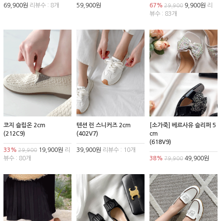
69,900원
리뷰수 : 8개
59,900원
67%
9,900원
리
29,900
뷰수 : 83개
코지 슬립온 2cm
텐션 런 스니커즈 2cm
[소가죽] 베르사유 슬리퍼 5
(212C9)
(402V7)
cm
(618V9)
33%
19,900원
리
39,900원
리뷰수 : 10개
29,900
뷰수 : 80개
38%
49,900원
79,900