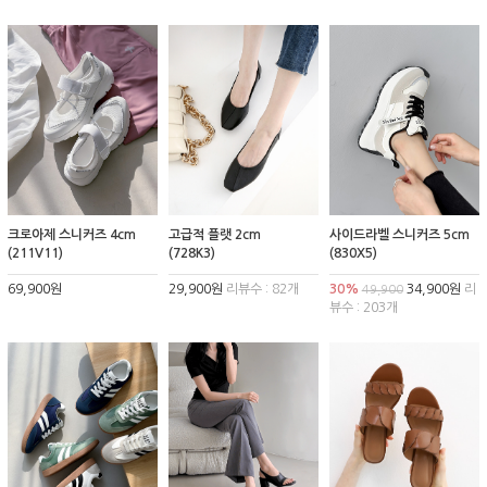
크로아제 스니커즈 4cm
고급적 플랫 2cm
사이드라벨 스니커즈 5cm
(211V11)
(728K3)
(830X5)
69,900원
29,900원
리뷰수 : 82개
30%
34,900원
리
49,900
뷰수 : 203개