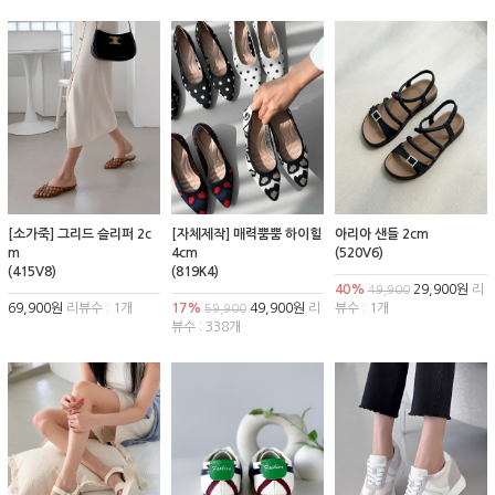
[소가죽] 그리드 슬리퍼 2c
[자체제작] 매력뿜뿜 하이힐
아리아 샌들 2cm
m
4cm
(520V6)
(415V8)
(819K4)
40%
29,900원
리
49,900
69,900원
리뷰수 : 1개
17%
49,900원
리
뷰수 : 1개
59,900
뷰수 : 338개