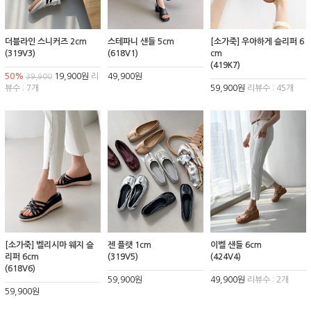
더블라인 스니커즈 2cm
스테파니 샌들 5cm
[소가죽] 우아하게 슬리퍼 6
(319V3)
(618V1)
cm
(419K7)
50%
19,900원
리
49,900원
39,900
뷰수 : 7개
59,900원
리뷰수 : 45개
[소가죽] 벨리시마 웨지 슬
젠 플랫 1cm
이벨 샌들 6cm
리퍼 6cm
(319V5)
(424V4)
(618V6)
59,900원
49,900원
리뷰수 : 2개
59,900원