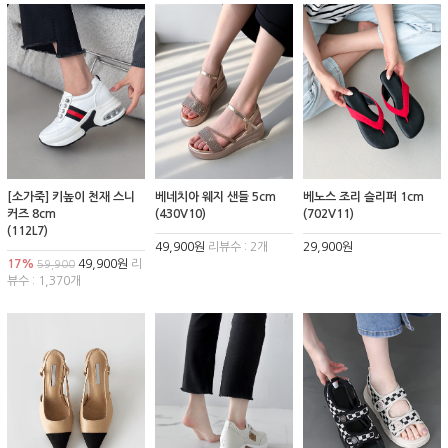
[소가죽] 키높이 천재 스니
베네치아 웨지 샌들 5cm
베노스 조리 슬리퍼 1cm
커즈 8cm
(430V10)
(702V11)
(112L7)
49,900원
리뷰수 : 2개
29,900원
17%
49,900원
리
59,900
뷰수 : 1,370개