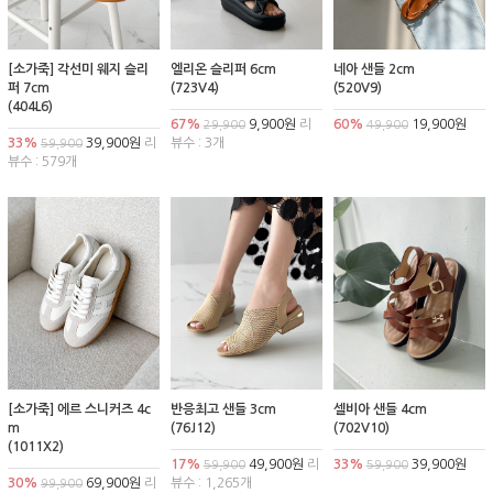
[소가죽] 각선미 웨지 슬리
엘리온 슬리퍼 6cm
네아 샌들 2cm
퍼 7cm
(723V4)
(520V9)
(404L6)
67%
9,900원
리
60%
19,900원
29,900
49,900
33%
39,900원
리
뷰수 : 3개
59,900
뷰수 : 579개
[소가죽] 에르 스니커즈 4c
반응최고 샌들 3cm
셀비아 샌들 4cm
m
(76J12)
(702V10)
(1011X2)
17%
49,900원
리
33%
39,900원
59,900
59,900
30%
69,900원
리
뷰수 : 1,265개
99,900