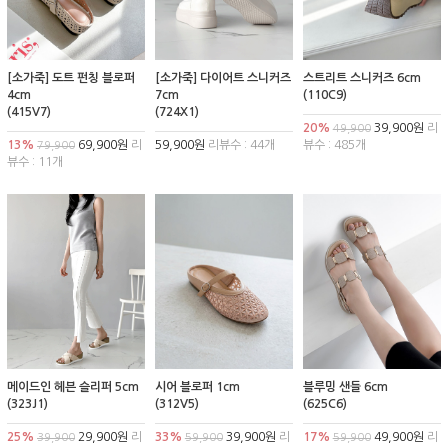
[소가죽] 도트 펀칭 블로퍼
[소가죽] 다이어트 스니커즈
스트리트 스니커즈 6cm
4cm
7cm
(110C9)
(415V7)
(724X1)
20%
39,900원
리
49,900
13%
69,900원
리
59,900원
리뷰수 : 44개
뷰수 : 485개
79,900
뷰수 : 11개
메이드인 헤븐 슬리퍼 5cm
시어 블로퍼 1cm
블루밍 샌들 6cm
(323J1)
(312V5)
(625C6)
25%
29,900원
리
33%
39,900원
리
17%
49,900원
리
39,900
59,900
59,900