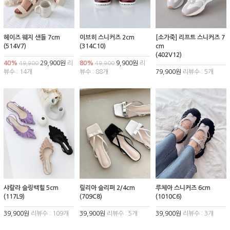
헤이즈 웨지 샌들 7cm
이브히 스니커즈 2cm
[소가죽] 리프트 스니커즈 7
(514V7)
(314C10)
cm
(402V12)
40%
29,900원
리
80%
9,900원
리
49,900
49,900
뷰수 : 14개
뷰수 : 88개
79,900원
리뷰수 : 5개
샤랄라 슬링백힐 5cm
릴리아 슬리퍼 2/4cm
루체아 스니커즈 6cm
(117L9)
(709C8)
(1010C6)
39,900원
리뷰수 : 109개
39,900원
리뷰수 : 5개
39,900원
리뷰수 : 3개