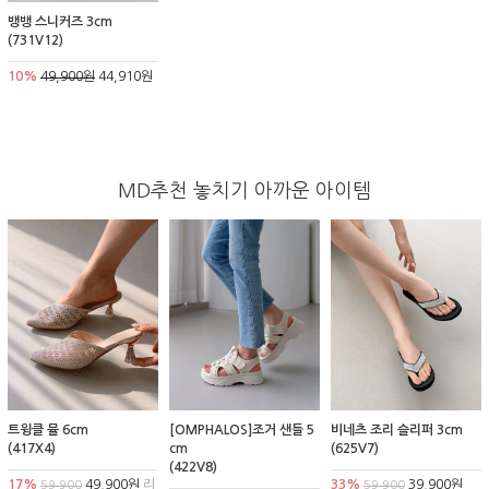
뱅뱅 스니커즈 3cm
(731V12)
10%
49,900원
44,910원
MD추천 놓치기 아까운 아이템
트윙클 뮬 6cm
[OMPHALOS]조거 샌들 5
비네츠 조리 슬리퍼 3cm
(417X4)
cm
(625V7)
(422V8)
17%
49,900원
리
33%
39,900원
59,900
59,900