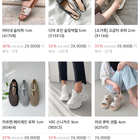
마티네 슬리퍼 1cm
디아 포인 슬링백힐 5cm
[소가죽] 고급미 로퍼 2cm
(417V8)
(313X10)
(911X6)
40%
29,900원
리
33%
39,900원
리
33%
39,900원
리
49,900
59,900
59,900
뷰수 : 3개
뷰수 : 143개
뷰수 : 32개
카르멘 메리제인 로퍼 1cm
시티 스니커즈 9cm
러쉬 큐빅 샌들 4cm
(604V4)
(903C5)
(625V5)
30%
69,900원
33%
39,900원
리
39,900원
99,900
59,900