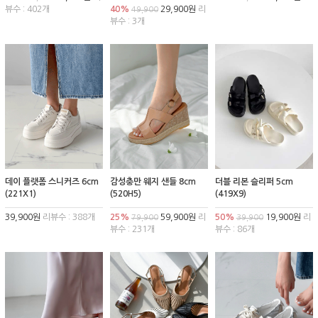
뷰수 : 402개
40%
29,900원
리
49,900
뷰수 : 3개
데이 플랫폼 스니커즈 6cm
감성충만 웨지 샌들 8cm
더블 리본 슬리퍼 5cm
(221X1)
(520H5)
(419X9)
39,900원
리뷰수 : 388개
25%
59,900원
리
50%
19,900원
리
79,900
39,900
뷰수 : 231개
뷰수 : 86개