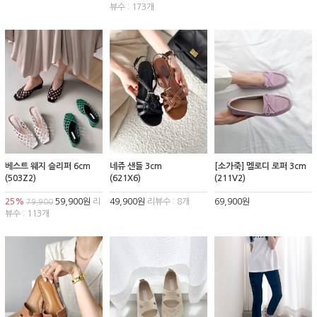
뷰수 : 173개
베스트 웨지 슬리퍼 6cm
네쥬 샌들 3cm
[소가죽] 멜로디 로퍼 3cm
(503Z2)
(621X6)
(211V2)
25%
59,900원
리
49,900원
리뷰수 : 8개
69,900원
79,900
뷰수 : 113개