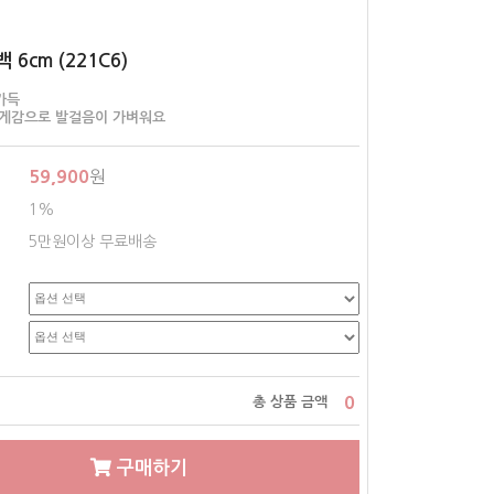
6cm (221C6)
가득
무게감으로 발걸음이 가벼워요
59,900
원
1%
5만원이상 무료배송
0
총 상품 금액
구매하기