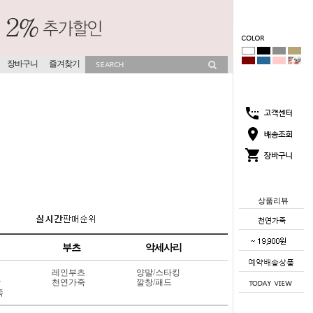
장바구니
즐겨찾기
상품리뷰
부츠
악세사리
레인부츠
양말/스타킹
상
천연가죽
깔창/패드
죽