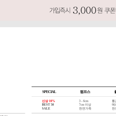
SPECIAL
펌프스
신상 10%
3 - 6cm
통
BEST 50
7cm 이상
메
SALE
천연가죽
천