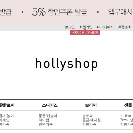
로그인
회원가입
마이페이지
주문조회
+3000원 / 5%할인
플랫/로퍼
스니커즈
슬리퍼
샌들
굽/키높이
통굽/키높이
블로퍼
1 - 6cm
리제인
하이탑
통굽/웨지힐
7cm이
연가죽
천연가죽
천연가죽
천연가