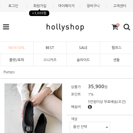
로그인
회원가입
마이페이지
장바구니
고객센터
+3,000원
0
NEW10%
BEST
SALE
펌프스
플랫/로퍼
스니커즈
슬라이드
샌들
Pumps
35,900
상품가
원
포인트
1%
5만원이상 무료배송
(조건)
배송비
색상