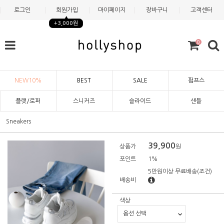
로그인
회원가입
마이페이지
장바구니
고객센터
+3,000원
0
NEW10%
BEST
SALE
펌프스
플랫/로퍼
스니커즈
슬라이드
샌들
Sneakers
39,900
상품가
원
포인트
1%
5만원이상 무료배송
(조건)
배송비
색상