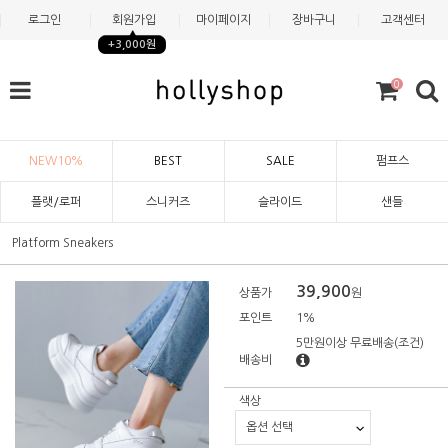
로그인
회원가입
마이페이지
장바구니
고객센터
+3,000원
0
NEW10%
BEST
SALE
펌프스
플랫/로퍼
스니커즈
슬라이드
샌들
Platform Sneakers
39,900
상품가
원
포인트
1%
5만원이상 무료배송
(조건)
배송비
색상