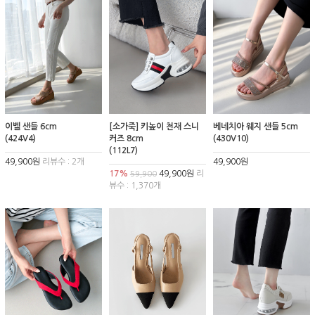
이벨 샌들 6cm
[소가죽] 키높이 천재 스니
베네치아 웨지 샌들 5cm
(424V4)
커즈 8cm
(430V10)
(112L7)
49,900원
리뷰수 : 2개
49,900원
17%
49,900원
리
59,900
뷰수 : 1,370개