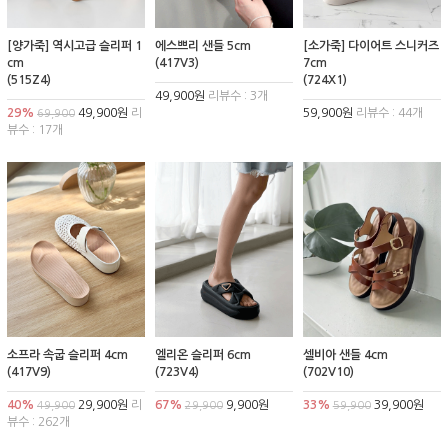
[양가죽] 역시고급 슬리퍼 1
에스쁘리 샌들 5cm
[소가죽] 다이어트 스니커즈
cm
(417V3)
7cm
(515Z4)
(724X1)
49,900원
리뷰수 : 3개
29%
49,900원
리
59,900원
리뷰수 : 44개
69,900
뷰수 : 17개
소프라 속굽 슬리퍼 4cm
엘리온 슬리퍼 6cm
셀비아 샌들 4cm
(417V9)
(723V4)
(702V10)
40%
29,900원
리
67%
9,900원
33%
39,900원
49,900
29,900
59,900
뷰수 : 262개