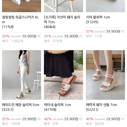
점핑점핑 속굽스니커즈 6c
[소가죽] 각선미 웨지 슬리
시어 블로퍼 1cm
m
퍼 7cm
(312V5)
(117L8)
(404L6)
33%
39,900원
리
59,900
20%
39,900원
리
33%
39,900원
리
뷰수 : 11개
49,900
59,900
뷰수 : 1,682개
뷰수 : 579개
메이드인 헤븐 슬리퍼 5cm
마티네 슬리퍼 1cm
매력적 웨지 샌들 7cm
(323J1)
(417V8)
(522Z1)
25%
29,900원
리
40%
29,900원
리
40%
29,900원
리
39,900
49,900
49,900
뷰수 : 189개
뷰수 : 3개
뷰수 : 439개