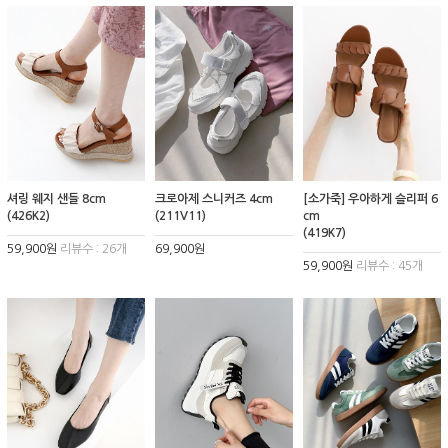
셔링 웨지 샌들 8cm
크로아제 스니커즈 4cm
[소가죽] 우아하게 슬리퍼 6
(426K2)
(211V11)
cm
(419K7)
59,900원
리뷰수 : 26개
69,900원
59,900원
리뷰수 : 45개