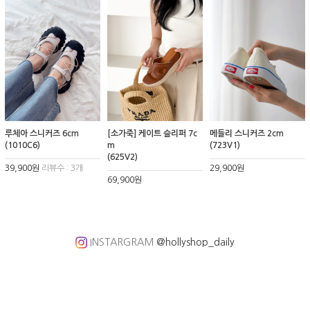
루체아 스니커즈 6cm
[소가죽] 케이트 슬리퍼 7c
메들리 스니커즈 2cm
(1010C6)
m
(723V1)
(625V2)
39,900원
리뷰수 : 3개
29,900원
69,900원
INSTARGRAM
@hollyshop_daily