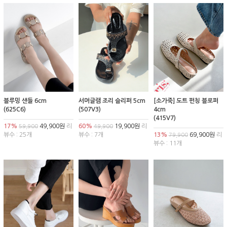
블루밍 샌들 6cm
서머글램 조리 슬리퍼 5cm
[소가죽] 도트 펀칭 블로퍼
(625C6)
(507V3)
4cm
(415V7)
17%
49,900원
리
60%
19,900원
리
59,900
49,900
뷰수 : 25개
뷰수 : 7개
13%
69,900원
리
79,900
뷰수 : 11개