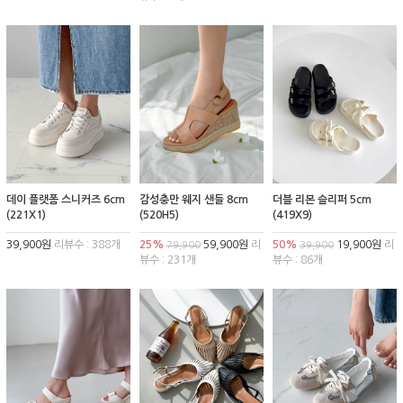
데이 플랫폼 스니커즈 6cm
감성충만 웨지 샌들 8cm
더블 리본 슬리퍼 5cm
(221X1)
(520H5)
(419X9)
39,900원
리뷰수 : 388개
25%
59,900원
리
50%
19,900원
리
79,900
39,900
뷰수 : 231개
뷰수 : 86개