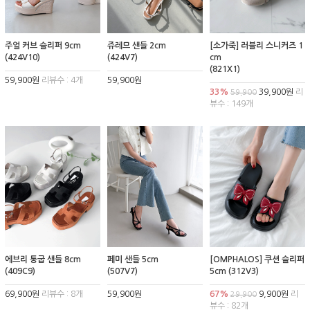
주얼 커브 슬리퍼 9cm
쥬레므 샌들 2cm
[소가죽] 러블리 스니커즈 1
(424V10)
(424V7)
cm
(821X1)
59,900원
리뷰수 : 4개
59,900원
33%
39,900원
리
59,900
뷰수 : 149개
에브리 통굽 샌들 8cm
페미 샌들 5cm
[OMPHALOS] 쿠션 슬리퍼
(409C9)
(507V7)
5cm (312V3)
69,900원
리뷰수 : 8개
59,900원
67%
9,900원
리
29,900
뷰수 : 82개