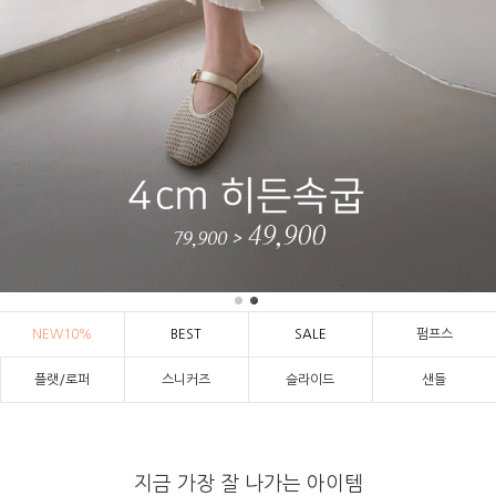
NEW10%
BEST
SALE
펌프스
플랫/로퍼
스니커즈
슬라이드
샌들
지금 가장 잘 나가는 아이템