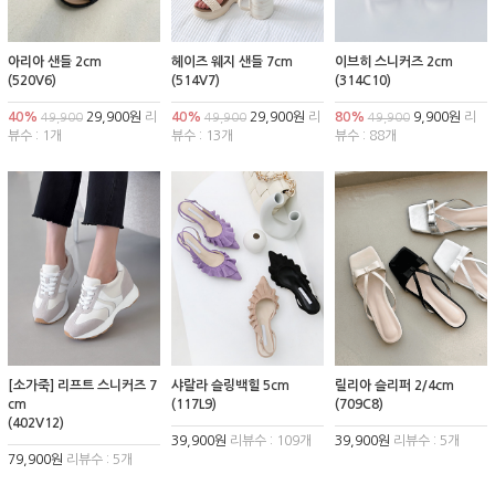
아리아 샌들 2cm
헤이즈 웨지 샌들 7cm
이브히 스니커즈 2cm
(520V6)
(514V7)
(314C10)
40%
29,900원
리
40%
29,900원
리
80%
9,900원
리
49,900
49,900
49,900
뷰수 : 1개
뷰수 : 13개
뷰수 : 88개
[소가죽] 리프트 스니커즈 7
샤랄라 슬링백힐 5cm
릴리아 슬리퍼 2/4cm
cm
(117L9)
(709C8)
(402V12)
39,900원
리뷰수 : 109개
39,900원
리뷰수 : 5개
79,900원
리뷰수 : 5개