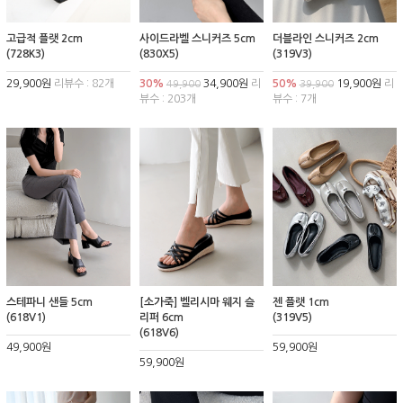
고급적 플랫 2cm
사이드라벨 스니커즈 5cm
더블라인 스니커즈 2cm
(728K3)
(830X5)
(319V3)
29,900원
리뷰수 : 82개
30%
34,900원
리
50%
19,900원
리
49,900
39,900
뷰수 : 203개
뷰수 : 7개
스테파니 샌들 5cm
[소가죽] 벨리시마 웨지 슬
젠 플랫 1cm
(618V1)
리퍼 6cm
(319V5)
(618V6)
49,900원
59,900원
59,900원