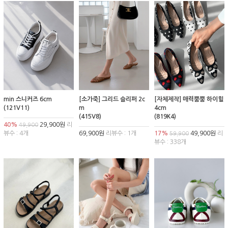
min 스니커즈 6cm
[소가죽] 그리드 슬리퍼 2c
[자체제작] 매력뿜뿜 하이힐
(121V11)
m
4cm
(415V8)
(819K4)
40%
29,900원
리
49,900
뷰수 : 4개
69,900원
리뷰수 : 1개
17%
49,900원
리
59,900
뷰수 : 338개