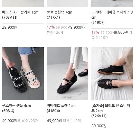
베노스 조리 슬리퍼 1cm
코코 슬링백 7cm
그리너리 에어굽 스니커즈 8
(702V11)
(717X1)
cm
(219C7)
29,900원
17%
49,900원
리
59,900
뷰수 : 26개
17%
49,900원
리
59,900
뷰수 : 18개
센스있는 샌들 4cm
비비에르 플랫 2cm
[소가죽] 브리드 런 스니커
(608L4)
(418C4)
즈 2cm
(326V11)
49,900원
리뷰수 : 23개
49,900원
리뷰수 : 8개
89,900원