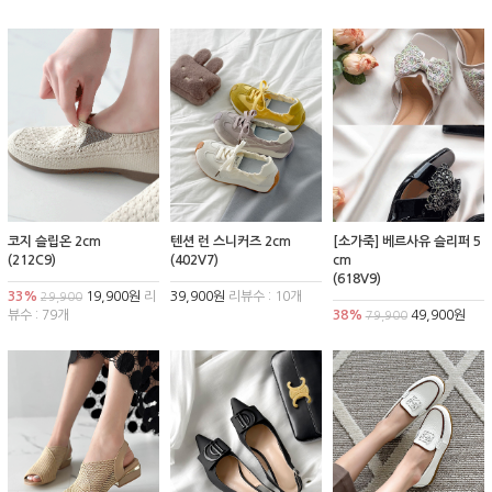
코지 슬립온 2cm
텐션 런 스니커즈 2cm
[소가죽] 베르사유 슬리퍼 5
(212C9)
(402V7)
cm
(618V9)
33%
19,900원
리
39,900원
리뷰수 : 10개
29,900
뷰수 : 79개
38%
49,900원
79,900