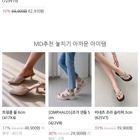
(723V13)
10%
69,900원
62,910원
MD추천 놓치기 아까운 아이템
트윙클 뮬 6cm
[OMPHALOS]조거 샌들 5
비네츠 조리 슬리퍼 3cm
(417X4)
cm
(625V7)
(422V8)
17%
49,900원
리
33%
39,900원
59,900
59,900
뷰수 : 401개
40%
29,900원
리
49,900
뷰수 : 2개