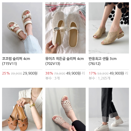
코코썸 슬리퍼 4cm
뮤이즈 히든굽 슬리퍼 4cm
반응최고 샌들 3cm
(715V11)
(702V13)
(76J12)
25%
29,900원
38%
49,900원
리
17%
49,900원
리
39,900
79,900
59,900
뷰수 : 3개
뷰수 : 1,265개