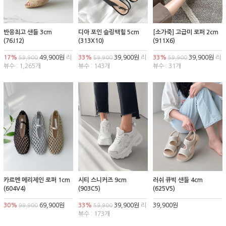
반응최고 샌들 3cm
디아 포인 슬링백힐 5cm
[소가죽] 고급미 로퍼 2cm
(76J12)
(313X10)
(911X6)
17%
49,900원
리
33%
39,900원
리
33%
39,900원
리
59,900
59,900
59,900
뷰수 : 1,265개
뷰수 : 143개
뷰수 : 31개
카르멘 메리제인 로퍼 1cm
시티 스니커즈 9cm
러쉬 큐빅 샌들 4cm
(604V4)
(903C5)
(625V5)
30%
69,900원
33%
39,900원
리
39,900원
99,900
59,900
뷰수 : 173개