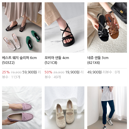
베스트 웨지 슬리퍼 6cm
모비아 샌들 4cm
네쥬 샌들 3cm
(503Z2)
(521C8)
(621X6)
25%
59,900원
리
50%
19,900원
리
49,900원
리뷰수 : 8개
79,900
39,900
뷰수 : 113개
뷰수 : 49개