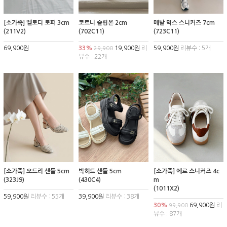
[소가죽] 멜로디 로퍼 3cm
코르니 슬립온 2cm
메탈 믹스 스니커즈 7cm
(211V2)
(702C11)
(723C11)
69,900원
33%
19,900원
리
59,900원
리뷰수 : 5개
29,900
뷰수 : 22개
[소가죽] 오드리 샌들 5cm
빅히트 샌들 5cm
[소가죽] 에르 스니커즈 4c
(323J9)
(430C4)
m
(1011X2)
59,900원
리뷰수 : 55개
39,900원
리뷰수 : 38개
30%
69,900원
리
99,900
뷰수 : 87개