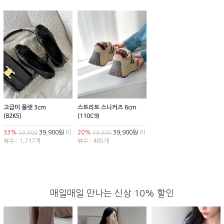
고급미 플랫 3cm
스트리트 스니커즈 6cm
(82K5)
(110C9)
33%
39,900원
리
20%
39,900원
리
59,900
49,900
뷰수 : 1,717개
뷰수 : 485개
매일매일 만나는 신상 10% 할인