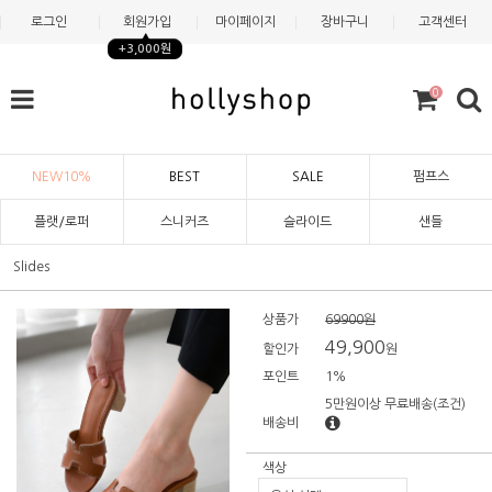
로그인
회원가입
마이페이지
장바구니
고객센터
+3,000원
0
NEW10%
BEST
SALE
펌프스
플랫/로퍼
스니커즈
슬라이드
샌들
Slides
상품가
69900원
49,900
할인가
원
포인트
1%
5만원이상 무료배송
(조건)
배송비
색상