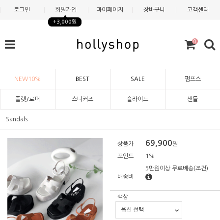
로그인
회원가입
마이페이지
장바구니
고객센터
+3,000원
0
NEW10%
BEST
SALE
펌프스
플랫/로퍼
스니커즈
슬라이드
샌들
Sandals
69,900
상품가
원
포인트
1%
5만원이상 무료배송
(조건)
배송비
색상