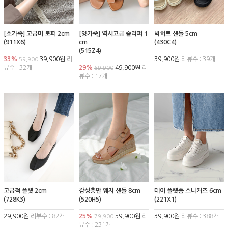
[소가죽] 고급미 로퍼 2cm
[양가죽] 역시고급 슬리퍼 1
빅히트 샌들 5cm
(911X6)
cm
(430C4)
(515Z4)
33%
39,900원
리
39,900원
리뷰수 : 39개
59,900
뷰수 : 32개
29%
49,900원
리
69,900
뷰수 : 17개
고급적 플랫 2cm
감성충만 웨지 샌들 8cm
데이 플랫폼 스니커즈 6cm
(728K3)
(520H5)
(221X1)
29,900원
리뷰수 : 82개
25%
59,900원
리
39,900원
리뷰수 : 388개
79,900
뷰수 : 231개