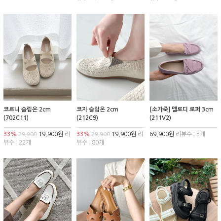
코르니 슬립온 2cm
코지 슬립온 2cm
[소가죽] 멜로디 로퍼 3cm
(702C11)
(212C9)
(211V2)
33%
19,900원
리
33%
19,900원
리
69,900원
리뷰수 : 3개
29,900
29,900
뷰수 : 22개
뷰수 : 80개