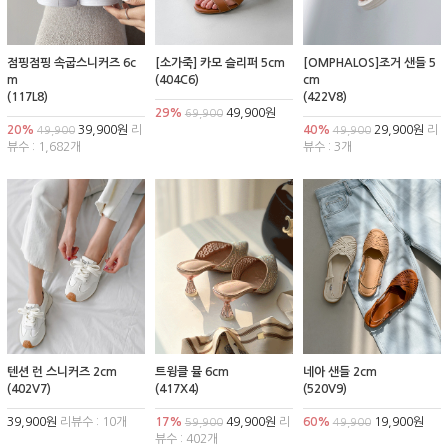
점핑점핑 속굽스니커즈 6c
[소가죽] 카모 슬리퍼 5cm
[OMPHALOS]조거 샌들 5
m
(404C6)
cm
(117L8)
(422V8)
29%
49,900원
69,900
20%
39,900원
리
40%
29,900원
리
49,900
49,900
뷰수 : 1,682개
뷰수 : 3개
텐션 런 스니커즈 2cm
트윙클 뮬 6cm
네아 샌들 2cm
(402V7)
(417X4)
(520V9)
39,900원
리뷰수 : 10개
17%
49,900원
리
60%
19,900원
59,900
49,900
뷰수 : 402개