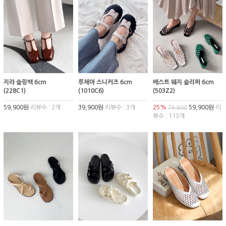
지라 슬링백 6cm
루체아 스니커즈 6cm
베스트 웨지 슬리퍼 6cm
(228C1)
(1010C6)
(503Z2)
59,900원
리뷰수 : 2개
39,900원
리뷰수 : 3개
25%
59,900원
리
79,900
뷰수 : 113개