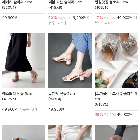
레베카 슬리퍼 1cm
더블 리본 슬리퍼 5cm
펀칭맛집 블로퍼 3cm
(520V1)
(419X9)
(406L10)
49,900원
50%
19,900원
리
17%
49,900원
리
39,900
59,900
뷰수 : 86개
뷰수 : 49개
에스쁘리 샌들 5cm
날씬핏 샌들 5cm
[소가죽] 베르사유 슬리퍼 5
(417V3)
(603L4)
cm
(618V9)
49,900원
리뷰수 : 3개
49,900원
38%
49,900원
79,900