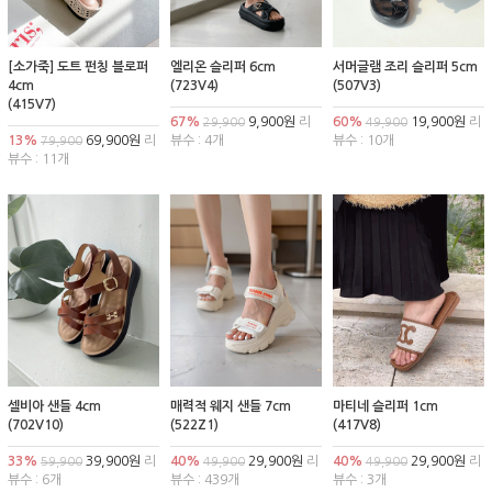
[소가죽] 도트 펀칭 블로퍼
엘리온 슬리퍼 6cm
서머글램 조리 슬리퍼 5cm
4cm
(723V4)
(507V3)
(415V7)
67%
9,900원
리
60%
19,900원
리
29,900
49,900
13%
69,900원
리
뷰수 : 4개
뷰수 : 10개
79,900
뷰수 : 11개
셀비아 샌들 4cm
매력적 웨지 샌들 7cm
마티네 슬리퍼 1cm
(702V10)
(522Z1)
(417V8)
33%
39,900원
리
40%
29,900원
리
40%
29,900원
리
59,900
49,900
49,900
뷰수 : 6개
뷰수 : 439개
뷰수 : 3개