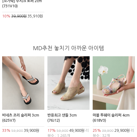
[소가죽] 주시크 로퍼 2cm
(731V10)
10%
39,900원
35,910원
MD추천 놓치기 아까운 아이템
비네츠 조리 슬리퍼 3cm
반응최고 샌들 3cm
마블 투웨이 슬리퍼 4cm
(625V7)
(76J12)
(618V3)
33%
39,900원
17%
49,900원
리
25%
29,900원
리
59,900
59,900
39,900
뷰수 : 1,265개
뷰수 : 32개