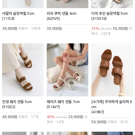
샤랄라 슬링백힐 5cm
러쉬 큐빅 샌들 4cm
디아 포인 슬링백힐 5cm
(117L9)
(625V5)
(313X10)
39,900원
리뷰수 : 109개
39,900원
33%
39,900원
리
59,900
뷰수 : 143개
인생 웨지 샌들 5cm
헤이즈 웨지 샌들 7cm
[소가죽] 우아하게 슬리퍼 6
(510Z2)
(514V7)
cm
(419K7)
49,900원
리뷰수 : 17개
40%
29,900원
리
49,900
뷰수 : 14개
59,900원
리뷰수 : 45개