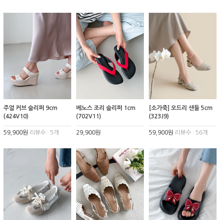
주얼 커브 슬리퍼 9cm
베노스 조리 슬리퍼 1cm
[소가죽] 오드리 샌들 5cm
(424V10)
(702V11)
(323J9)
59,900원
리뷰수 : 5개
29,900원
59,900원
리뷰수 : 56개