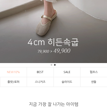
NEW10%
BEST
SALE
펌프스
플랫/로퍼
스니커즈
슬라이드
샌들
지금 가장 잘 나가는 아이템