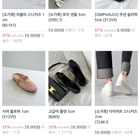
[소가죽] 러블리 스니커즈 1
[소가죽] 로우 샌들 3cm
[OMPHALOS] 쿠션 슬리퍼
cm
(305C1)
5cm (312V3)
(821X1)
59,900원
리뷰수 : 5개
67%
9,900원
리
29,900
33%
39,900원
리
뷰수 : 83개
59,900
뷰수 : 149개
시어 블로퍼 1cm
고급미 플랫 3cm
[소가죽] 다이어트 스니커즈
(312V5)
(82K5)
7cm
(724X1)
33%
39,900원
리
33%
39,900원
리
59,900
59,900
뷰수 : 11개
뷰수 : 1,717개
59,900원
리뷰수 : 44개