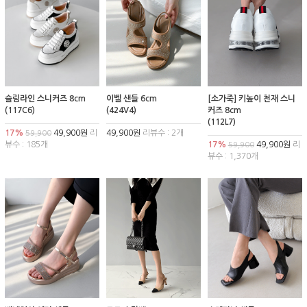
슬림라인 스니커즈 8cm
이벨 샌들 6cm
[소가죽] 키높이 천재 스니
(117C6)
(424V4)
커즈 8cm
(112L7)
17%
49,900원
리
49,900원
리뷰수 : 2개
59,900
뷰수 : 185개
17%
49,900원
리
59,900
뷰수 : 1,370개