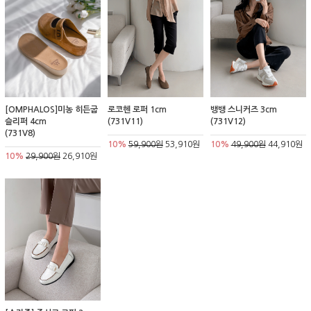
[OMPHALOS]미농 히든굽
로코헨 로퍼 1cm
뱅뱅 스니커즈 3cm
슬리퍼 4cm
(731V11)
(731V12)
(731V8)
10%
59,900원
53,910원
10%
49,900원
44,910원
10%
29,900원
26,910원