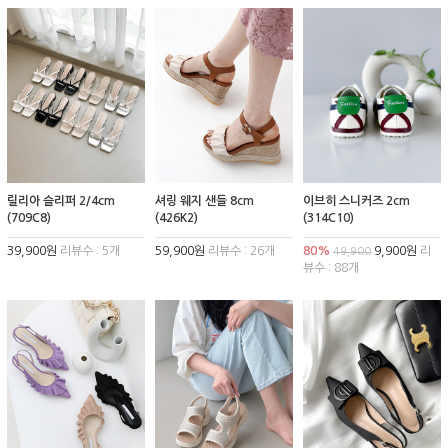
릴리아 슬리퍼 2/4cm
셔링 웨지 샌들 8cm
이브히 스니커즈 2cm
(709C8)
(426K2)
(314C10)
39,900원
리뷰수 : 5개
59,900원
리뷰수 : 26개
80%
9,900원
리
49,900
뷰수 : 88개