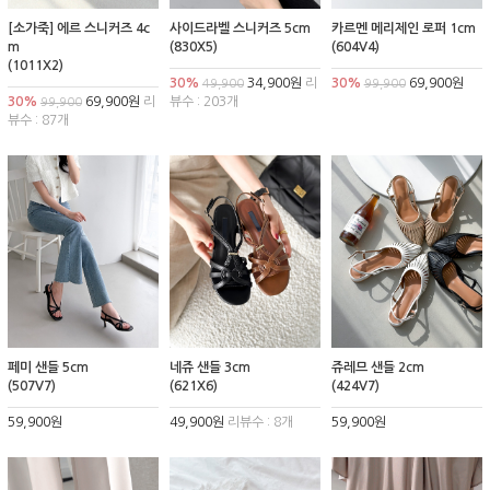
[소가죽] 에르 스니커즈 4c
사이드라벨 스니커즈 5cm
카르멘 메리제인 로퍼 1cm
m
(830X5)
(604V4)
(1011X2)
30%
34,900원
리
30%
69,900원
49,900
99,900
30%
69,900원
리
뷰수 : 203개
99,900
뷰수 : 87개
페미 샌들 5cm
네쥬 샌들 3cm
쥬레므 샌들 2cm
(507V7)
(621X6)
(424V7)
59,900원
49,900원
리뷰수 : 8개
59,900원