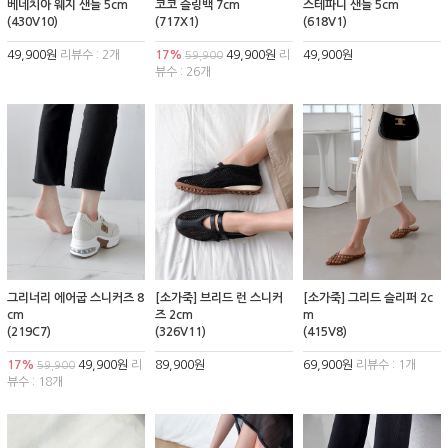
베네치아 웨지 샌들 5cm
코코 슬링백 7cm
스테파니 샌들 5cm
(430V10)
(717X1)
(618V1)
49,900원
리뷰수 : 2개
17%
49,900원
리
49,900원
59,900
뷰수 : 26개
그리너리 에어굽 스니커즈 8
[소가죽] 브리드 런 스니커
[소가죽] 그리드 슬리퍼 2c
cm
즈 2cm
m
(219C7)
(326V11)
(415V8)
17%
49,900원
리
89,900원
69,900원
리뷰수 : 1개
59,900
뷰수 : 18개