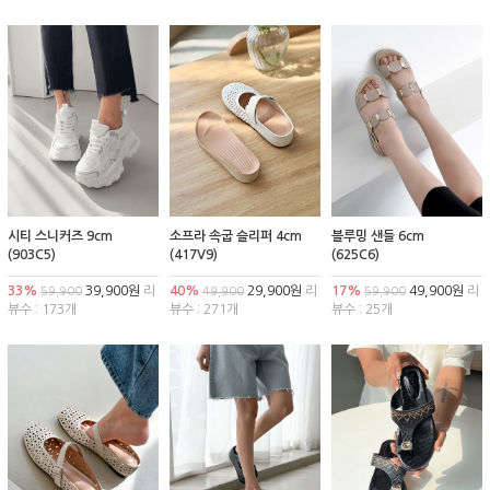
시티 스니커즈 9cm
소프라 속굽 슬리퍼 4cm
블루밍 샌들 6cm
(903C5)
(417V9)
(625C6)
33%
39,900원
리
40%
29,900원
리
17%
49,900원
리
59,900
49,900
59,900
뷰수 : 173개
뷰수 : 271개
뷰수 : 25개