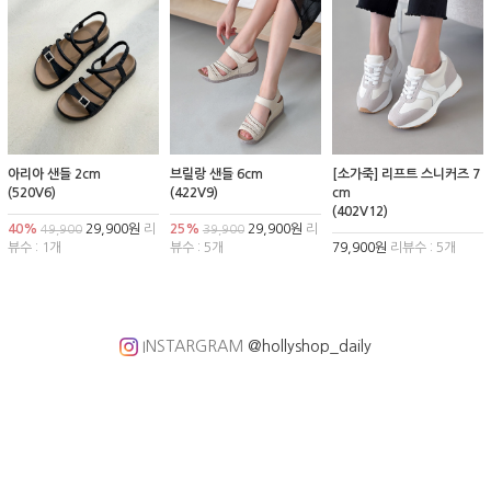
아리아 샌들 2cm
브릴랑 샌들 6cm
[소가죽] 리프트 스니커즈 7
(520V6)
(422V9)
cm
(402V12)
40%
29,900원
리
25%
29,900원
리
49,900
39,900
뷰수 : 1개
뷰수 : 5개
79,900원
리뷰수 : 5개
INSTARGRAM
@hollyshop_daily