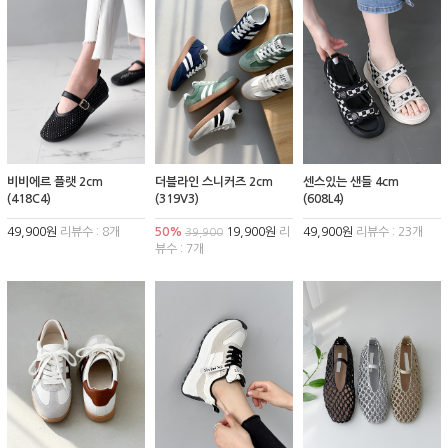
비비에르 플랫 2cm
더블라인 스니커즈 2cm
센스있는 샌들 4cm
(418C4)
(319V3)
(608L4)
49,900원
리뷰수 : 8개
50%
19,900원
리
49,900원
리뷰수 : 23개
39,900
뷰수 : 7개