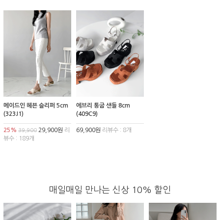
메이드인 헤븐 슬리퍼 5cm
에브리 통굽 샌들 8cm
(323J1)
(409C9)
25%
29,900원
리
69,900원
리뷰수 : 8개
39,900
뷰수 : 189개
매일매일 만나는 신상 10% 할인