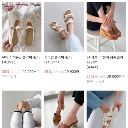
뮤이즈 히든굽 슬리퍼 4cm
코코썸 슬리퍼 4cm
[소가죽] 각선미 웨지 슬리
(702V13)
(715V11)
퍼 7cm
(404L6)
38%
49,900원
리
25%
29,900원
79,900
39,900
뷰수 : 5개
33%
39,900원
리
59,900
뷰수 : 579개