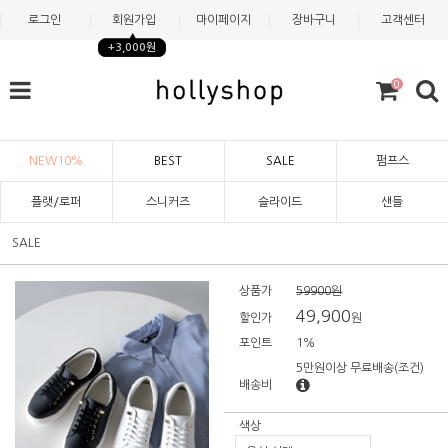
로그인
회원가입
마이페이지
장바구니
고객센터
+3,000원
0
NEW10%
BEST
SALE
펌프스
플랫/로퍼
스니커즈
슬라이드
샌들
SALE
상품가
59900원
49,900
할인가
원
포인트
1%
5만원이상 무료배송
(조건)
배송비
색상