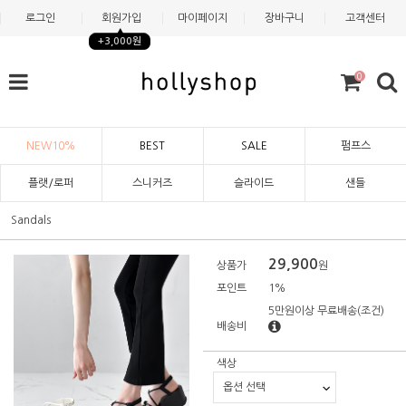
로그인
회원가입
마이페이지
장바구니
고객센터
+3,000원
0
NEW10%
BEST
SALE
펌프스
플랫/로퍼
스니커즈
슬라이드
샌들
Sandals
29,900
상품가
원
포인트
1%
5만원이상 무료배송
(조건)
배송비
색상