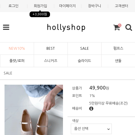
로그인
회원가입
마이페이지
장바구니
고객센터
+3,000원
0
NEW10%
BEST
SALE
펌프스
플랫/로퍼
스니커즈
슬라이드
샌들
SALE
49,900
상품가
원
포인트
1%
5만원이상 무료배송
(조건)
배송비
색상