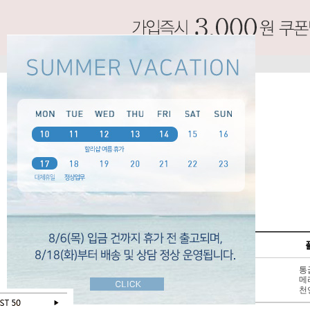
SPECIAL
펌프스
신상 10%
3 - 6cm
통
BEST 50
7cm 이상
메
SALE
천연가죽
천
오늘 하루 보지않기
닫기