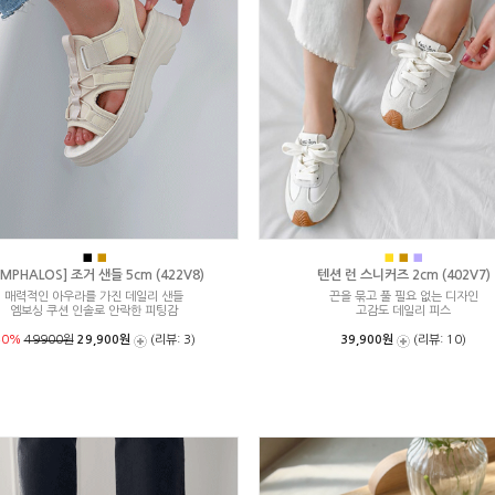
■
■
■
■
■
MPHALOS] 조거 샌들 5cm (422V8)
텐션 런 스니커즈 2cm (402V7)
매력적인 아우라를 가진 데일리 샌들
끈을 묶고 풀 필요 없는 디자인
엠보싱 쿠션 인솔로 안락한 피팅감
고감도 데일리 피스
40%
49900원
29,900원
(리뷰: 3)
39,900원
(리뷰: 10)