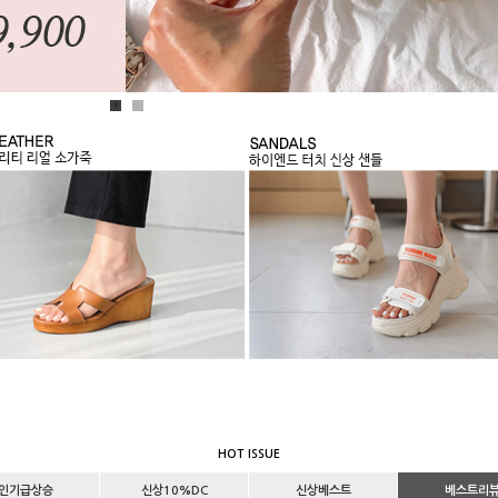
1
2
HOT ISSUE
인기급상승
신상10%DC
신상베스트
베스트리