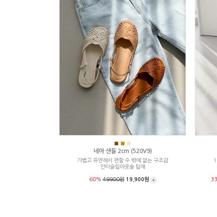
■
■
■
네아 샌들 2cm (520V9)
가볍고 유연해서 편할 수 밖에 없는 구조감
1
안티슬립아웃솔 탑재
60%
49900원
19,900원
3