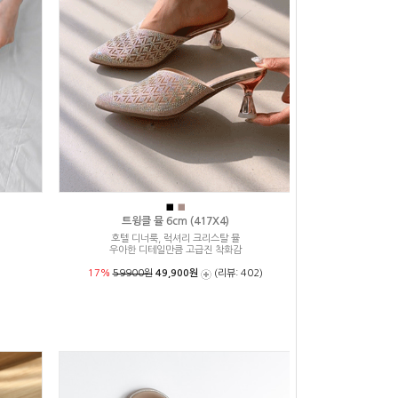
■
■
트윙클 뮬 6cm (417X4)
호텔 디너룩, 럭셔리 크리스탈 뮬
우아한 디테일만큼 고급진 착화감
17%
59900원
49,900원
(리뷰: 402)