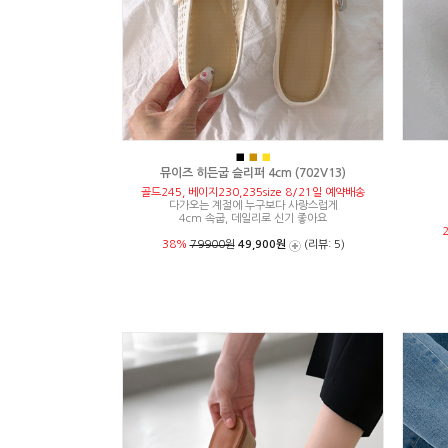
■
■
■
뮤이즈 히든굽 슬리퍼 4cm (702V13)
골드245, 베이지230,235size 8/21일 예약배송
다가오는 계절에 누구보다 사랑스럽게
4cm 속굽, 데일리로 신기 좋아요
38%
79900원
49,900원
(리뷰: 5)