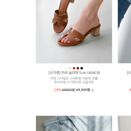
■
■
■
■
■
[소가죽] 카모 슬리퍼 5cm (404C6)
[O
어떤 스타일도 스마트한 아웃핏 연출
프리미엄 소가죽으로 고급져요
29%
69900원
49,900원