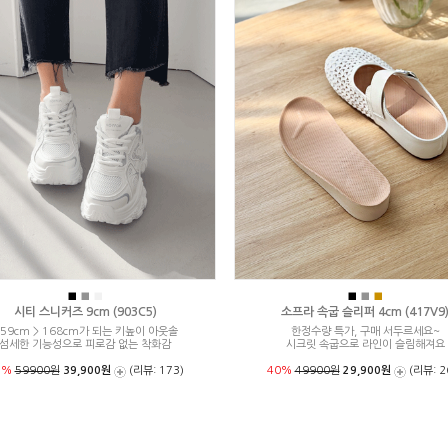
■
■
■
■
■
■
시티 스니커즈 9cm (903C5)
소프라 속굽 슬리퍼 4cm (417V9
59cm > 168cm가 되는 키높이 아웃솔
한정수량 특가, 구매 서두르세요~
섬세한 기능성으로 피로감 없는 착화감
시크릿 속굽으로 라인이 슬림해져요
3%
59900원
39,900원
(리뷰: 173)
40%
49900원
29,900원
(리뷰: 2