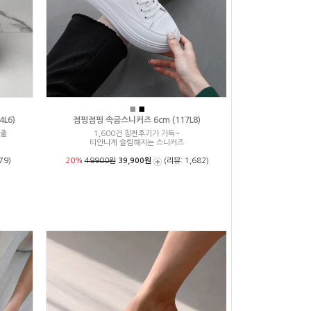
■
■
L6)
점핑점핑 속굽스니커즈 6cm (117L8)
연출
1,600건 칭찬후기가 가득~
티안나게 슬림해지는 스니커즈
79)
20%
49900원
39,900원
(리뷰: 1,682)