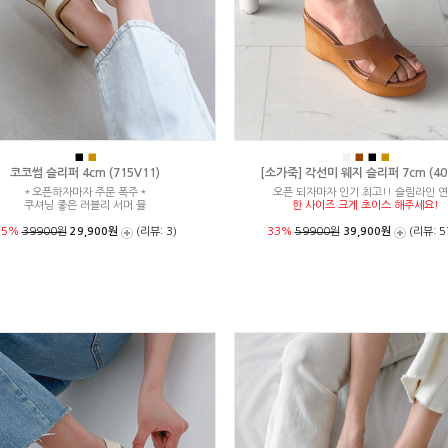
■
■
■
■
■
■
코코썸 슬리퍼 4cm (715V11)
[소가죽] 각선미 웨지 슬리퍼 7cm (404
＊오픈하자마자 주문 폭주＊
오픈 되자마자 인기 최고!! 슬림라인 
쿠셔닝 좋은 러블리 서머 뮬
한 사이즈 크게 초이스 해주세요!
25%
39900원
29,900원
(리뷰: 3)
33%
59900원
39,900원
(리뷰: 5