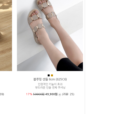
■
■
)
블루밍 샌들 6cm (625C6)
안정적인 키높이 효과
부드러운 인솔 전체 쿠셔닝
69)
17%
59900원
49,900원
(리뷰: 25)