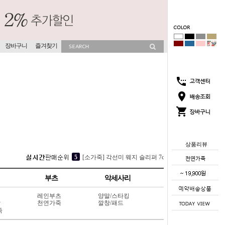
장바구니
즐겨찾기
상품리뷰
2
뮤이즈 히든굽 슬리퍼 4cm (702V13)
3
소프라 속굽 슬리퍼 4cm (417V9)
부츠
악세사리
4
[OMPHALOS] 미농 히든굽 슬리퍼 4cm (731V8)
5
[소가죽] 각선미 웨지 슬리퍼 7cm (404L6)
레인부츠
양말/스타킹
상
천연가죽
깔창/패드
1
코코썸 슬리퍼 4cm (715V11)
죽