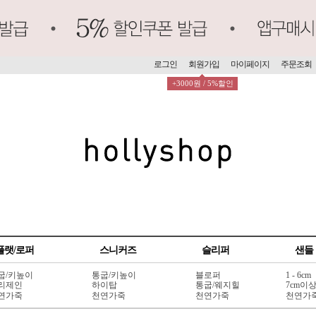
로그인
회원가입
마이페이지
주문조회
+3000원 / 5%할인
플랫/로퍼
스니커즈
슬리퍼
샌들
굽/키높이
통굽/키높이
블로퍼
1 - 6cm
리제인
하이탑
통굽/웨지힐
7cm이
연가죽
천연가죽
천연가죽
천연가