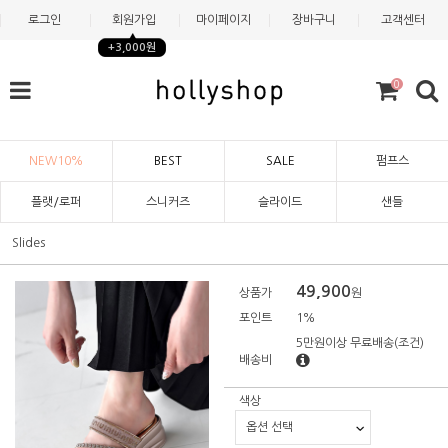
로그인
회원가입
마이페이지
장바구니
고객센터
+3,000원
0
NEW10%
BEST
SALE
펌프스
플랫/로퍼
스니커즈
슬라이드
샌들
Slides
49,900
상품가
원
포인트
1%
5만원이상 무료배송
(조건)
배송비
색상