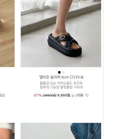
■
■
)
엘리온 슬리퍼 6cm (723V4)
볼륨감 있는 어퍼&골드 포인트
탈부착 가능한 블링블링 지비츠
62)
67%
29900원
9,900원
(리뷰: 1)