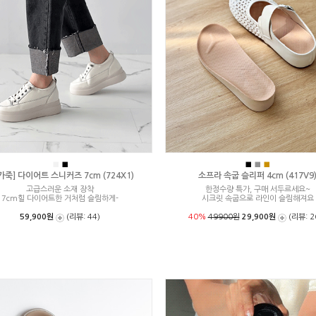
■
■
■
■
■
가죽] 다이어트 스니커즈 7cm (724X1)
소프라 속굽 슬리퍼 4cm (417V9
고급스러운 소재 장착
한정수량 특가, 구매 서두르세요~
7cm힐 다이어트한 거처럼 슬림하게-
시크릿 속굽으로 라인이 슬림해져요
59,900원
(리뷰: 44)
40%
49900원
29,900원
(리뷰: 2