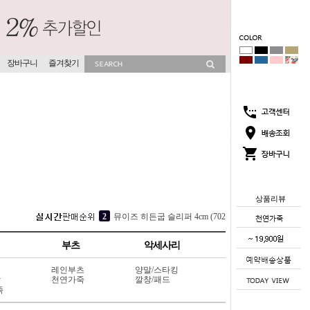
장바구니
즐겨찾기
상품리뷰
4
[OMPHALOS] 쿠션 슬리퍼 5cm (312V3)
5
[소가죽] 각선미 웨지 슬리퍼 7cm (404L6)
부츠
악세사리
1
코코썸 슬리퍼 4cm (715V11)
레인부츠
양말/스타킹
2
뮤이즈 히든굽 슬리퍼 4cm (702V13)
상
천연가죽
깔창/패드
죽
3
소프라 속굽 슬리퍼 4cm (417V9)