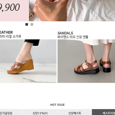
1
2
HOT ISSUE
인기급상승
신상10%DC
신상베스트
베스트리