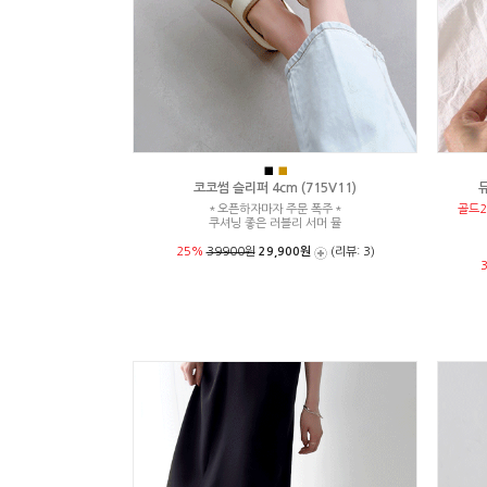
■
■
코코썸 슬리퍼 4cm (715V11)
뮤
＊오픈하자마자 주문 폭주＊
골드2
쿠셔닝 좋은 러블리 서머 뮬
25%
39900원
29,900원
(리뷰: 3)