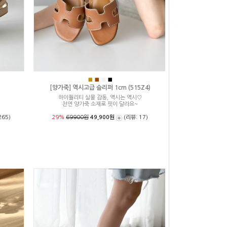
■
■
■
■
[양가죽] 역시고급 슬리퍼 1cm (515Z4)
하이퀄리티 실물 감동, 역시는 역시♡
천연 양가죽 소재로 핏이 달라요~
265)
29%
69900원
49,900원
(리뷰: 17)