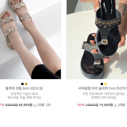
■
■
■
■
블루밍 샌들 6cm (625C6)
서머글램 조리 슬리퍼 5cm (507V3
안정적인 키높이 효과
어떤 각도에서도 아우라가 넘치는
부드러운 인솔 전체 쿠셔닝
완벽한 서머 아이템
7%
59900원
49,900원
(리뷰: 25)
60%
49900원
19,900원
(리뷰: 