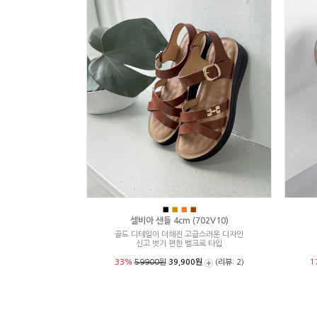
■
■
■
■
셀비아 샌들 4cm (702V10)
골드 디테일이 더해진 고급스러운 디자인
신고 벗기 편한 벨크로 타입
33%
59900원
39,900원
(리뷰: 2)
1