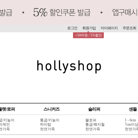
로그인
회원가입
마이페이지
주문조회
+3000원 / 5%할인
플랫/로퍼
스니커즈
슬리퍼
샌들
굽/키높이
통굽/키높이
블로퍼
1 - 6cm
리제인
하이탑
통굽/웨지힐
7cm이
연가죽
천연가죽
천연가죽
천연가