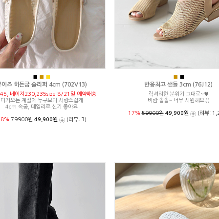
■
■
■
■
■
이즈 히든굽 슬리퍼 4cm (702V13)
반응최고 샌들 3cm (76J12)
45, 베이지230,235size 8/21일 예약배송
럭셔리한 분위기 그대로~♥
다가오는 계절에 누구보다 사랑스럽게
바람 솔솔~ 너무 시원해요:))
4cm 속굽, 데일리로 신기 좋아요
17%
59900원
49,900원
(리뷰: 1,
38%
79900원
49,900원
(리뷰: 3)