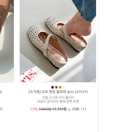
■
■
■
■
)
[소가죽] 도트 펀칭 블로퍼 4cm (415V7)
리얼 소가죽 하이 퀄리티
속굽이 숨어있어 몸매 완벽 보정
7)
13%
79900원
69,900원
(리뷰: 11)