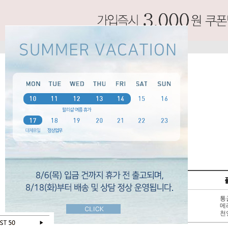
SPECIAL
펌프스
신상 10%
3 - 6cm
통
BEST 50
7cm 이상
메
SALE
천연가죽
천
오늘 하루 보지않기
닫기