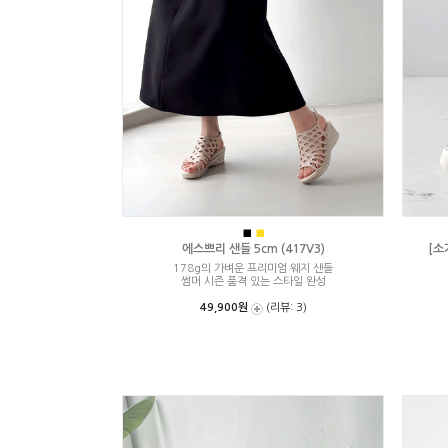
■
■
에스쁘리 샌들 5cm (417V3)
[소
178g의 가벼운 프리미엄 웨지 샌들
썸머 시즌 품격 있는 스타일 완성
49,900원
(리뷰: 3)