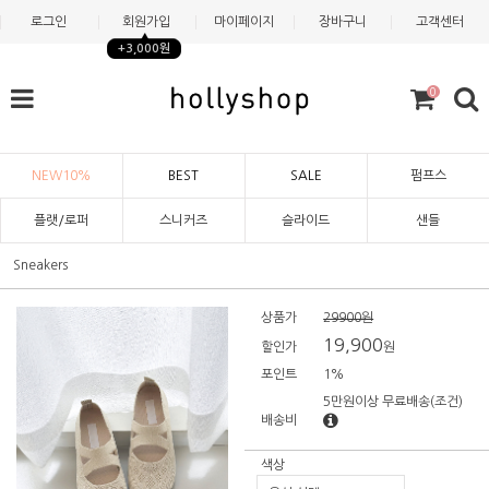
로그인
회원가입
마이페이지
장바구니
고객센터
+3,000원
0
NEW10%
BEST
SALE
펌프스
플랫/로퍼
스니커즈
슬라이드
샌들
Sneakers
상품가
29900원
19,900
할인가
원
포인트
1%
5만원이상 무료배송
(조건)
배송비
색상