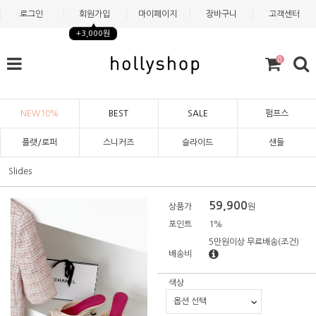
로그인
회원가입
마이페이지
장바구니
고객센터
+3,000원
0
NEW10%
BEST
SALE
펌프스
플랫/로퍼
스니커즈
슬라이드
샌들
Slides
59,900
상품가
원
포인트
1%
5만원이상 무료배송
(조건)
배송비
색상