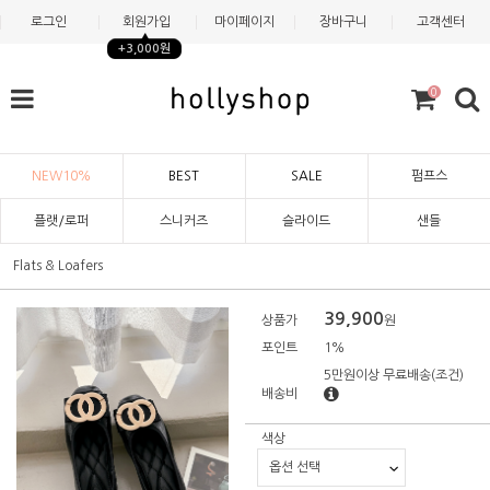
로그인
회원가입
마이페이지
장바구니
고객센터
+3,000원
0
NEW10%
BEST
SALE
펌프스
플랫/로퍼
스니커즈
슬라이드
샌들
Flats & Loafers
39,900
상품가
원
포인트
1%
5만원이상 무료배송
(조건)
배송비
색상