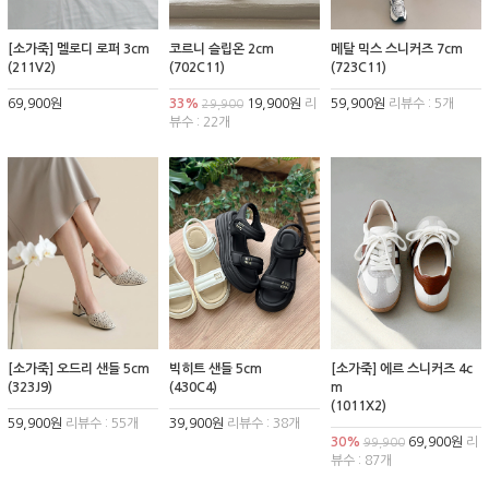
[소가죽] 멜로디 로퍼 3cm
코르니 슬립온 2cm
메탈 믹스 스니커즈 7cm
(211V2)
(702C11)
(723C11)
69,900원
33%
19,900원
리
59,900원
리뷰수 : 5개
29,900
뷰수 : 22개
[소가죽] 오드리 샌들 5cm
빅히트 샌들 5cm
[소가죽] 에르 스니커즈 4c
(323J9)
(430C4)
m
(1011X2)
59,900원
리뷰수 : 55개
39,900원
리뷰수 : 38개
30%
69,900원
리
99,900
뷰수 : 87개