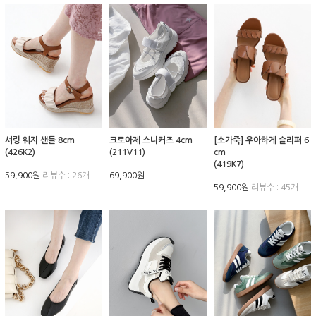
셔링 웨지 샌들 8cm
크로아제 스니커즈 4cm
[소가죽] 우아하게 슬리퍼 6
(426K2)
(211V11)
cm
(419K7)
59,900원
리뷰수 : 26개
69,900원
59,900원
리뷰수 : 45개