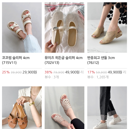
코코썸 슬리퍼 4cm
뮤이즈 히든굽 슬리퍼 4cm
반응최고 샌들 3cm
(715V11)
(702V13)
(76J12)
25%
29,900원
38%
49,900원
리
17%
49,900원
리
39,900
79,900
59,900
뷰수 : 3개
뷰수 : 1,265개