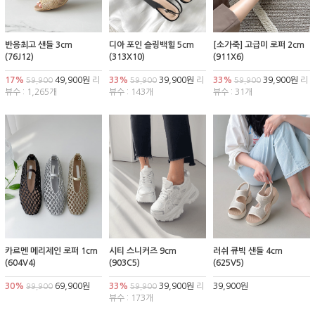
반응최고 샌들 3cm
디아 포인 슬링백힐 5cm
[소가죽] 고급미 로퍼 2cm
(76J12)
(313X10)
(911X6)
17%
49,900원
리
33%
39,900원
리
33%
39,900원
리
59,900
59,900
59,900
뷰수 : 1,265개
뷰수 : 143개
뷰수 : 31개
카르멘 메리제인 로퍼 1cm
시티 스니커즈 9cm
러쉬 큐빅 샌들 4cm
(604V4)
(903C5)
(625V5)
30%
69,900원
33%
39,900원
리
39,900원
99,900
59,900
뷰수 : 173개