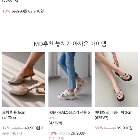
(723V13)
10%
69,900원
62,910원
MD추천 놓치기 아까운 아이템
트윙클 뮬 6cm
[OMPHALOS]조거 샌들 5
비네츠 조리 슬리퍼 3cm
(417X4)
cm
(625V7)
(422V8)
17%
49,900원
리
33%
39,900원
59,900
59,900
뷰수 : 401개
40%
29,900원
리
49,900
뷰수 : 2개