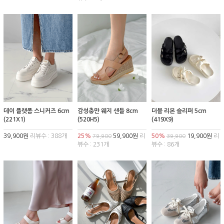
데이 플랫폼 스니커즈 6cm
감성충만 웨지 샌들 8cm
더블 리본 슬리퍼 5cm
(221X1)
(520H5)
(419X9)
39,900원
리뷰수 : 388개
25%
59,900원
리
50%
19,900원
리
79,900
39,900
뷰수 : 231개
뷰수 : 86개