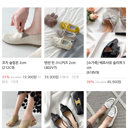
코지 슬립온 2cm
텐션 런 스니커즈 2cm
[소가죽] 베르사유 슬리퍼 5
(212C9)
(402V7)
cm
(618V9)
33%
19,900원
리
39,900원
리뷰수 : 10개
29,900
뷰수 : 79개
38%
49,900원
79,900