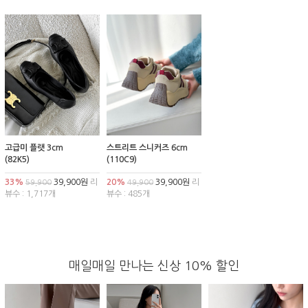
고급미 플랫 3cm
스트리트 스니커즈 6cm
(82K5)
(110C9)
33%
39,900원
리
20%
39,900원
리
59,900
49,900
뷰수 : 1,717개
뷰수 : 485개
매일매일 만나는 신상 10% 할인