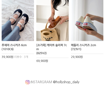
루체아 스니커즈 6cm
[소가죽] 케이트 슬리퍼 7c
메들리 스니커즈 2cm
(1010C6)
m
(723V1)
(625V2)
39,900원
리뷰수 : 3개
29,900원
69,900원
INSTARGRAM
@hollyshop_daily