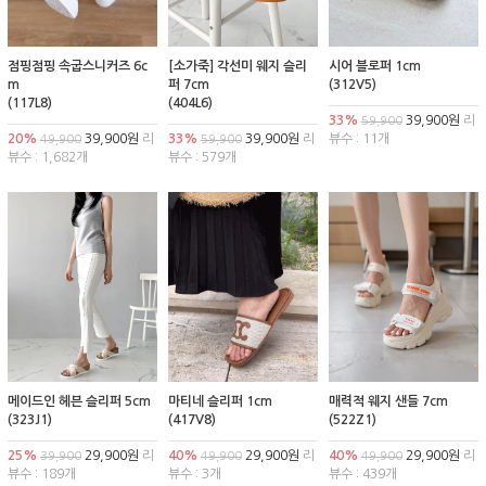
점핑점핑 속굽스니커즈 6c
[소가죽] 각선미 웨지 슬리
시어 블로퍼 1cm
m
퍼 7cm
(312V5)
(117L8)
(404L6)
33%
39,900원
리
59,900
20%
39,900원
리
33%
39,900원
리
뷰수 : 11개
49,900
59,900
뷰수 : 1,682개
뷰수 : 579개
메이드인 헤븐 슬리퍼 5cm
마티네 슬리퍼 1cm
매력적 웨지 샌들 7cm
(323J1)
(417V8)
(522Z1)
25%
29,900원
리
40%
29,900원
리
40%
29,900원
리
39,900
49,900
49,900
뷰수 : 189개
뷰수 : 3개
뷰수 : 439개