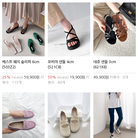
베스트 웨지 슬리퍼 6cm
모비아 샌들 4cm
네쥬 샌들 3cm
(503Z2)
(521C8)
(621X6)
25%
59,900원
리
50%
19,900원
리
49,900원
리뷰수 : 8개
79,900
39,900
뷰수 : 113개
뷰수 : 49개