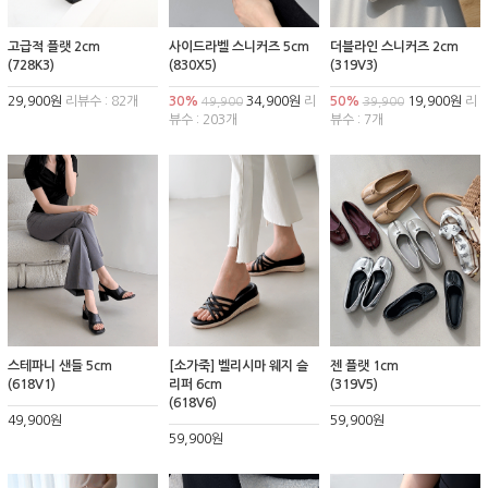
고급적 플랫 2cm
사이드라벨 스니커즈 5cm
더블라인 스니커즈 2cm
(728K3)
(830X5)
(319V3)
29,900원
리뷰수 : 82개
30%
34,900원
리
50%
19,900원
리
49,900
39,900
뷰수 : 203개
뷰수 : 7개
스테파니 샌들 5cm
[소가죽] 벨리시마 웨지 슬
젠 플랫 1cm
(618V1)
리퍼 6cm
(319V5)
(618V6)
49,900원
59,900원
59,900원