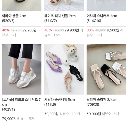
아리아 샌들 2cm
헤이즈 웨지 샌들 7cm
이브히 스니커즈 2cm
(520V6)
(514V7)
(314C10)
40%
29,900원
리
40%
29,900원
리
80%
9,900원
리
49,900
49,900
49,900
뷰수 : 1개
뷰수 : 13개
뷰수 : 88개
[소가죽] 리프트 스니커즈 7
샤랄라 슬링백힐 5cm
릴리아 슬리퍼 2/4cm
cm
(117L9)
(709C8)
(402V12)
39,900원
리뷰수 : 109개
39,900원
리뷰수 : 5개
79,900원
리뷰수 : 5개