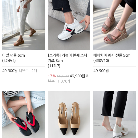
이벨 샌들 6cm
[소가죽] 키높이 천재 스니
베네치아 웨지 샌들 5cm
(424V4)
커즈 8cm
(430V10)
(112L7)
49,900원
리뷰수 : 2개
49,900원
17%
49,900원
리
59,900
뷰수 : 1,370개