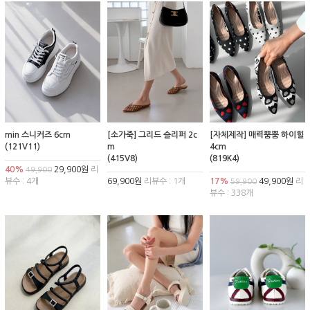
min 스니커즈 6cm
[소가죽] 그리드 슬리퍼 2c
[자체제작] 매력뿜뿜 하이힐
(121V11)
m
4cm
(415V8)
(819K4)
40%
29,900원
리
49,900
뷰수 : 4개
69,900원
리뷰수 : 1개
17%
49,900원
리
59,900
뷰수 : 338개