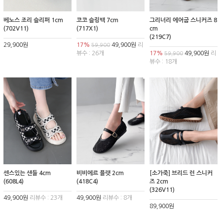
베노스 조리 슬리퍼 1cm
코코 슬링백 7cm
그리너리 에어굽 스니커즈 8
(702V11)
(717X1)
cm
(219C7)
29,900원
17%
49,900원
리
59,900
뷰수 : 26개
17%
49,900원
리
59,900
뷰수 : 18개
센스있는 샌들 4cm
비비에르 플랫 2cm
[소가죽] 브리드 런 스니커
(608L4)
(418C4)
즈 2cm
(326V11)
49,900원
리뷰수 : 23개
49,900원
리뷰수 : 8개
89,900원