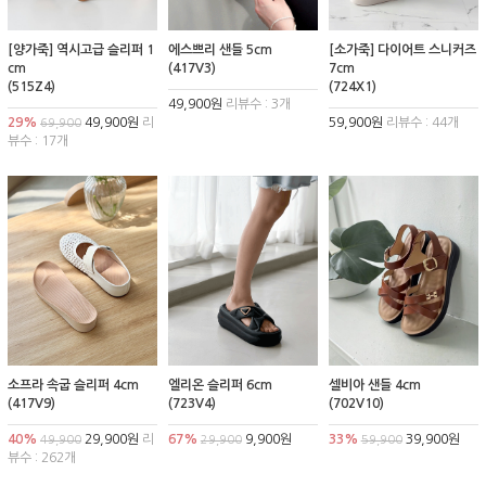
[양가죽] 역시고급 슬리퍼 1
에스쁘리 샌들 5cm
[소가죽] 다이어트 스니커즈
cm
(417V3)
7cm
(515Z4)
(724X1)
49,900원
리뷰수 : 3개
29%
49,900원
리
59,900원
리뷰수 : 44개
69,900
뷰수 : 17개
소프라 속굽 슬리퍼 4cm
엘리온 슬리퍼 6cm
셀비아 샌들 4cm
(417V9)
(723V4)
(702V10)
40%
29,900원
리
67%
9,900원
33%
39,900원
49,900
29,900
59,900
뷰수 : 262개