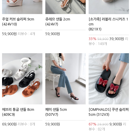
주얼 커브 슬리퍼 9cm
쥬레므 샌들 2cm
[소가죽] 러블리 스니커즈 1
(424V10)
(424V7)
cm
(821X1)
59,900원
리뷰수 : 4개
59,900원
33%
39,900원
리
59,900
뷰수 : 149개
에브리 통굽 샌들 8cm
페미 샌들 5cm
[OMPHALOS] 쿠션 슬리퍼
(409C9)
(507V7)
5cm (312V3)
69,900원
리뷰수 : 8개
59,900원
67%
9,900원
리
29,900
뷰수 : 82개