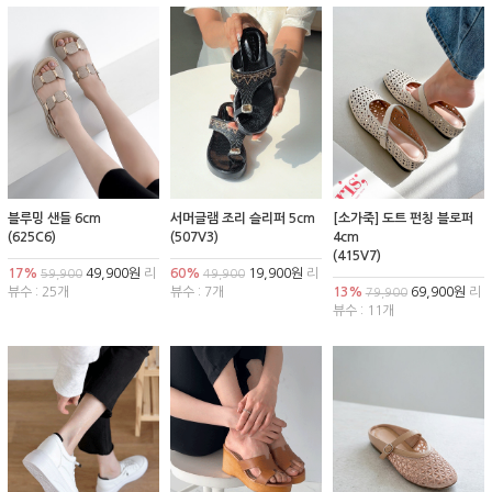
블루밍 샌들 6cm
서머글램 조리 슬리퍼 5cm
[소가죽] 도트 펀칭 블로퍼
(625C6)
(507V3)
4cm
(415V7)
17%
49,900원
리
60%
19,900원
리
59,900
49,900
뷰수 : 25개
뷰수 : 7개
13%
69,900원
리
79,900
뷰수 : 11개