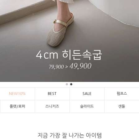
NEW10%
BEST
SALE
펌프스
플랫/로퍼
스니커즈
슬라이드
샌들
지금 가장 잘 나가는 아이템