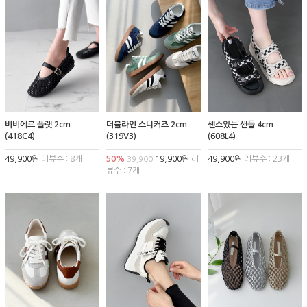
비비에르 플랫 2cm
더블라인 스니커즈 2cm
센스있는 샌들 4cm
(418C4)
(319V3)
(608L4)
49,900원
리뷰수 : 8개
50%
19,900원
리
49,900원
리뷰수 : 23개
39,900
뷰수 : 7개