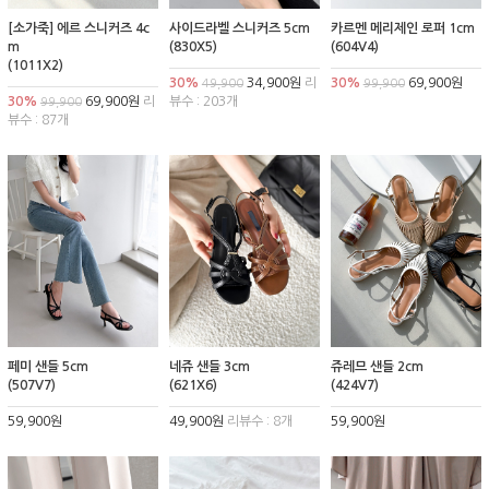
[소가죽] 에르 스니커즈 4c
사이드라벨 스니커즈 5cm
카르멘 메리제인 로퍼 1cm
m
(830X5)
(604V4)
(1011X2)
30%
34,900원
리
30%
69,900원
49,900
99,900
30%
69,900원
리
뷰수 : 203개
99,900
뷰수 : 87개
페미 샌들 5cm
네쥬 샌들 3cm
쥬레므 샌들 2cm
(507V7)
(621X6)
(424V7)
59,900원
49,900원
리뷰수 : 8개
59,900원