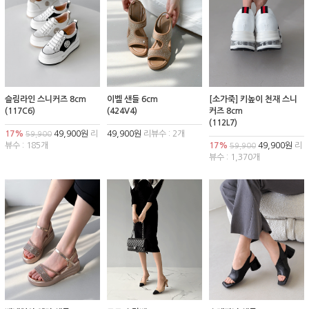
슬림라인 스니커즈 8cm
이벨 샌들 6cm
[소가죽] 키높이 천재 스니
(117C6)
(424V4)
커즈 8cm
(112L7)
17%
49,900원
리
49,900원
리뷰수 : 2개
59,900
뷰수 : 185개
17%
49,900원
리
59,900
뷰수 : 1,370개