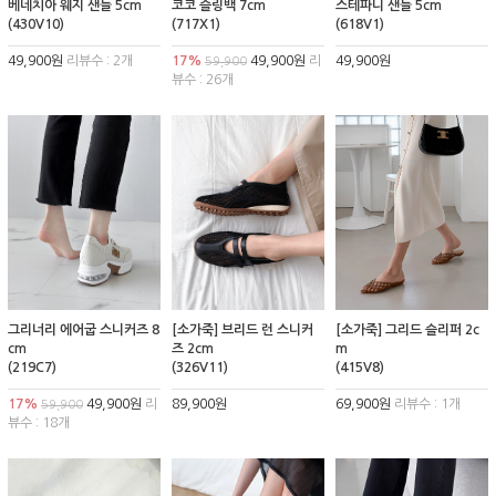
베네치아 웨지 샌들 5cm
코코 슬링백 7cm
스테파니 샌들 5cm
(430V10)
(717X1)
(618V1)
49,900원
리뷰수 : 2개
17%
49,900원
리
49,900원
59,900
뷰수 : 26개
그리너리 에어굽 스니커즈 8
[소가죽] 브리드 런 스니커
[소가죽] 그리드 슬리퍼 2c
cm
즈 2cm
m
(219C7)
(326V11)
(415V8)
17%
49,900원
리
89,900원
69,900원
리뷰수 : 1개
59,900
뷰수 : 18개