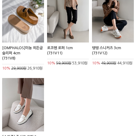
[OMPHALOS]미농 히든굽
로코헨 로퍼 1cm
뱅뱅 스니커즈 3cm
슬리퍼 4cm
(731V11)
(731V12)
(731V8)
10%
59,900원
53,910원
10%
49,900원
44,910원
10%
29,900원
26,910원