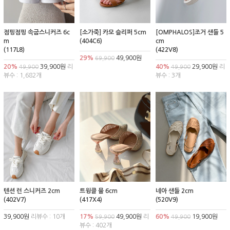
점핑점핑 속굽스니커즈 6c
[소가죽] 카모 슬리퍼 5cm
[OMPHALOS]조거 샌들 5
m
(404C6)
cm
(117L8)
(422V8)
29%
49,900원
69,900
20%
39,900원
리
40%
29,900원
리
49,900
49,900
뷰수 : 1,682개
뷰수 : 3개
텐션 런 스니커즈 2cm
트윙클 뮬 6cm
네아 샌들 2cm
(402V7)
(417X4)
(520V9)
39,900원
리뷰수 : 10개
17%
49,900원
리
60%
19,900원
59,900
49,900
뷰수 : 402개