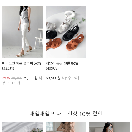
메이드인 헤븐 슬리퍼 5cm
에브리 통굽 샌들 8cm
(323J1)
(409C9)
25%
29,900원
리
69,900원
리뷰수 : 8개
39,900
뷰수 : 189개
매일매일 만나는 신상 10% 할인