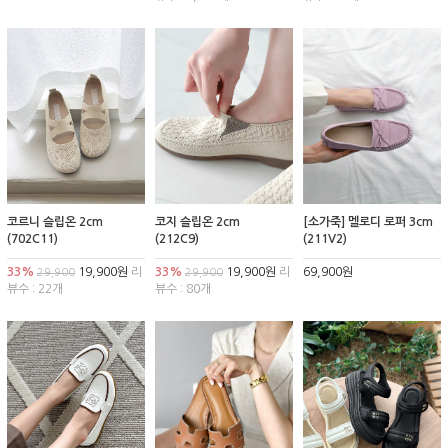
코르니 슬립온 2cm
코지 슬립온 2cm
[소가죽] 멜로디 로퍼 3cm
(702C11)
(212C9)
(211V2)
33%
19,900원
리
33%
19,900원
리
69,900원
29,900
29,900
뷰수 : 22개
뷰수 : 80개