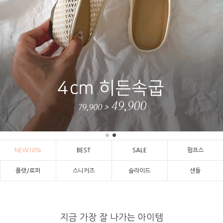
NEW10%
BEST
SALE
펌프스
플랫/로퍼
스니커즈
슬라이드
샌들
지금 가장 잘 나가는 아이템