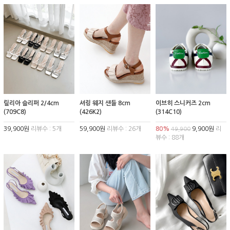
릴리아 슬리퍼 2/4cm
셔링 웨지 샌들 8cm
이브히 스니커즈 2cm
(709C8)
(426K2)
(314C10)
39,900원
리뷰수 : 5개
59,900원
리뷰수 : 26개
80%
9,900원
리
49,900
뷰수 : 88개