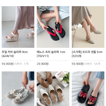
주얼 커브 슬리퍼 9cm
베노스 조리 슬리퍼 1cm
[소가죽] 오드리 샌들 5cm
(424V10)
(702V11)
(323J9)
59,900원
리뷰수 : 5개
29,900원
59,900원
리뷰수 : 56개