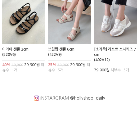
아리아 샌들 2cm
브릴랑 샌들 6cm
[소가죽] 리프트 스니커즈 7
(520V6)
(422V9)
cm
(402V12)
40%
29,900원
리
25%
29,900원
리
49,900
39,900
뷰수 : 1개
뷰수 : 5개
79,900원
리뷰수 : 5개
INSTARGRAM
@hollyshop_daily