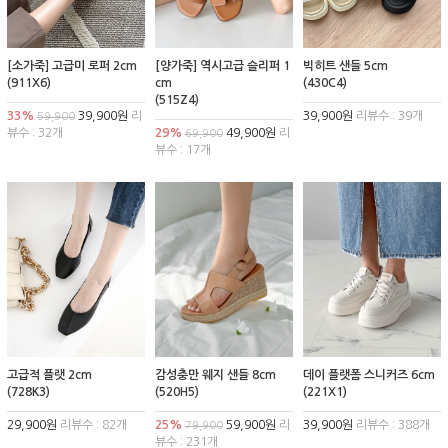
[소가죽] 고급미 로퍼 2cm
[양가죽] 역시고급 슬리퍼 1
빅히트 샌들 5cm
(911X6)
cm
(430C4)
(515Z4)
33%
39,900원
리
39,900원
리뷰수 : 39개
59,900
뷰수 : 32개
29%
49,900원
리
69,900
뷰수 : 17개
고급적 플랫 2cm
감성충만 웨지 샌들 8cm
데이 플랫폼 스니커즈 6cm
(728K3)
(520H5)
(221X1)
29,900원
리뷰수 : 82개
25%
59,900원
리
39,900원
리뷰수 : 388개
79,900
뷰수 : 231개