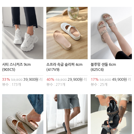
시티 스니커즈 9cm
소프라 속굽 슬리퍼 4cm
블루밍 샌들 6cm
(903C5)
(417V9)
(625C6)
33%
39,900원
리
40%
29,900원
리
17%
49,900원
리
59,900
49,900
59,900
뷰수 : 173개
뷰수 : 271개
뷰수 : 25개