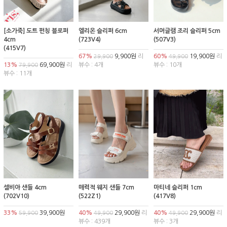
[소가죽] 도트 펀칭 블로퍼
엘리온 슬리퍼 6cm
서머글램 조리 슬리퍼 5cm
4cm
(723V4)
(507V3)
(415V7)
67%
9,900원
리
60%
19,900원
리
29,900
49,900
13%
69,900원
리
뷰수 : 4개
뷰수 : 10개
79,900
뷰수 : 11개
셀비아 샌들 4cm
매력적 웨지 샌들 7cm
마티네 슬리퍼 1cm
(702V10)
(522Z1)
(417V8)
33%
39,900원
40%
29,900원
리
40%
29,900원
리
59,900
49,900
49,900
뷰수 : 439개
뷰수 : 3개