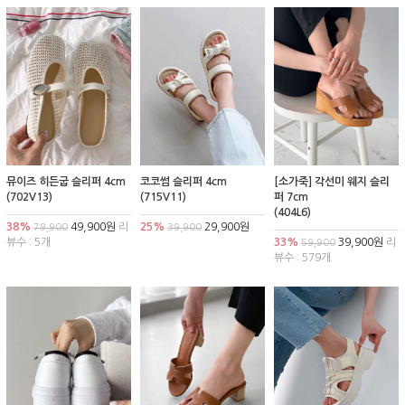
뮤이즈 히든굽 슬리퍼 4cm
코코썸 슬리퍼 4cm
[소가죽] 각선미 웨지 슬리
(702V13)
(715V11)
퍼 7cm
(404L6)
38%
49,900원
리
25%
29,900원
79,900
39,900
뷰수 : 5개
33%
39,900원
리
59,900
뷰수 : 579개