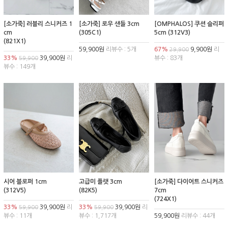
[소가죽] 러블리 스니커즈 1
[소가죽] 로우 샌들 3cm
[OMPHALOS] 쿠션 슬리퍼
cm
(305C1)
5cm (312V3)
(821X1)
59,900원
리뷰수 : 5개
67%
9,900원
리
29,900
33%
39,900원
리
뷰수 : 83개
59,900
뷰수 : 149개
시어 블로퍼 1cm
고급미 플랫 3cm
[소가죽] 다이어트 스니커즈
(312V5)
(82K5)
7cm
(724X1)
33%
39,900원
리
33%
39,900원
리
59,900
59,900
뷰수 : 11개
뷰수 : 1,717개
59,900원
리뷰수 : 44개