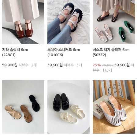
지라 슬링백 6cm
루체아 스니커즈 6cm
베스트 웨지 슬리퍼 6cm
(228C1)
(1010C6)
(503Z2)
59,900원
리뷰수 : 2개
39,900원
리뷰수 : 3개
25%
59,900원
리
79,900
뷰수 : 113개