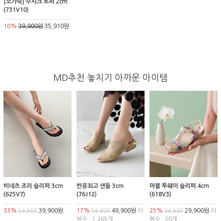
[소가죽] 주시크 로퍼 2cm
(731V10)
10%
39,900원
35,910원
MD추천 놓치기 아까운 아이템
비네츠 조리 슬리퍼 3cm
반응최고 샌들 3cm
마블 투웨이 슬리퍼 4cm
(625V7)
(76J12)
(618V3)
33%
39,900원
17%
49,900원
리
25%
29,900원
리
59,900
59,900
39,900
뷰수 : 1,265개
뷰수 : 30개