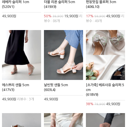
레베카 슬리퍼 1cm
더블 리본 슬리퍼 5cm
펀칭맛집 블로퍼 3cm
(520V1)
(419X9)
(406L10)
49,900원
50%
19,900원
리
17%
49,900원
리
39,900
59,900
뷰수 : 86개
뷰수 : 49개
에스쁘리 샌들 5cm
날씬핏 샌들 5cm
[소가죽] 베르사유 슬리퍼 5
(417V3)
(603L4)
cm
(618V9)
49,900원
리뷰수 : 3개
49,900원
38%
49,900원
79,900