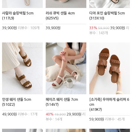
샤랄라 슬링백힐 5cm
러쉬 큐빅 샌들 4cm
디아 포인 슬링백힐 5cm
(117L9)
(625V5)
(313X10)
39,900원
리뷰수 : 109개
39,900원
33%
39,900원
리
59,900
뷰수 : 143개
인생 웨지 샌들 5cm
헤이즈 웨지 샌들 7cm
[소가죽] 우아하게 슬리퍼 6
(510Z2)
(514V7)
cm
(419K7)
49,900원
리뷰수 : 17개
40%
29,900원
리
49,900
뷰수 : 14개
59,900원
리뷰수 : 45개