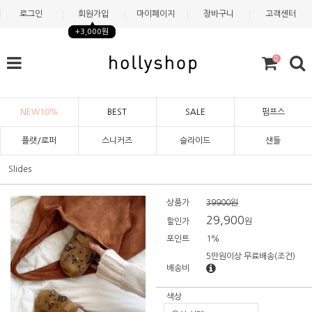
로그인
회원가입
마이페이지
장바구니
고객센터
+3,000원
0
NEW10%
BEST
SALE
펌프스
플랫/로퍼
스니커즈
슬라이드
샌들
Slides
상품가
39900원
29,900
할인가
원
포인트
1%
5만원이상 무료배송
(조건)
배송비
색상