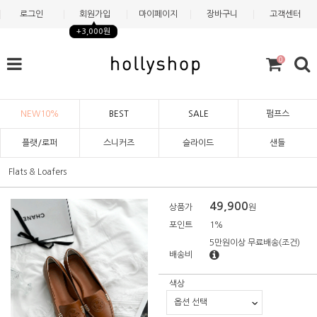
로그인
회원가입
마이페이지
장바구니
고객센터
+3,000원
0
NEW10%
BEST
SALE
펌프스
플랫/로퍼
스니커즈
슬라이드
샌들
Flats & Loafers
49,900
상품가
원
포인트
1%
5만원이상 무료배송
(조건)
배송비
색상