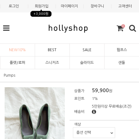
로그인
회원가입
마이페이지
장바구니
고객센터
+3,000원
0
NEW10%
BEST
SALE
펌프스
플랫/로퍼
스니커즈
슬라이드
샌들
Pumps
59,900
상품가
원
포인트
1%
5만원이상 무료배송
(조건)
배송비
색상