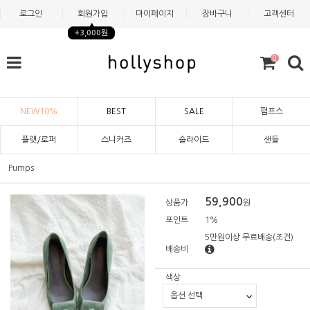
로그인
회원가입
마이페이지
장바구니
고객센터
+3,000원
0
NEW10%
BEST
SALE
펌프스
플랫/로퍼
스니커즈
슬라이드
샌들
Pumps
59,900
상품가
원
포인트
1%
5만원이상 무료배송
(조건)
배송비
색상