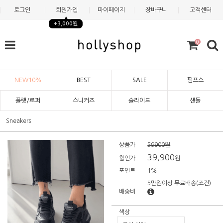
로그인
회원가입
마이페이지
장바구니
고객센터
+3,000원
0
NEW10%
BEST
SALE
펌프스
플랫/로퍼
스니커즈
슬라이드
샌들
Sneakers
상품가
59900원
39,900
할인가
원
포인트
1%
5만원이상 무료배송
(조건)
배송비
색상