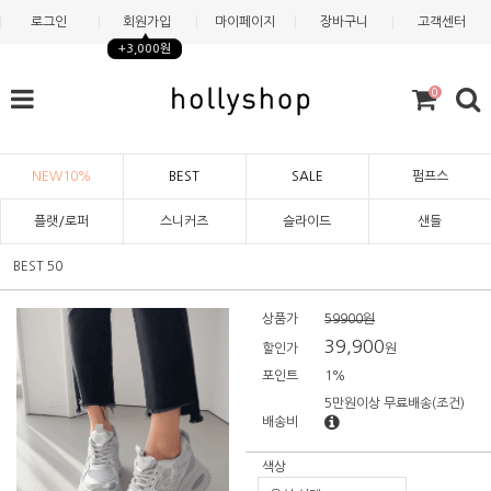
로그인
회원가입
마이페이지
장바구니
고객센터
+3,000원
0
NEW10%
BEST
SALE
펌프스
플랫/로퍼
스니커즈
슬라이드
샌들
BEST 50
상품가
59900원
39,900
할인가
원
포인트
1%
5만원이상 무료배송
(조건)
배송비
색상