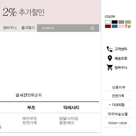
장바구니
즐겨찾기
상품리뷰
부츠
악세사리
레인부츠
양말/스타킹
상
천연가죽
깔창/패드
죽