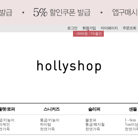
로그인
회원가입
마이페이지
주문조회
+3000원 / 5%할인
플랫/로퍼
스니커즈
슬리퍼
샌들
굽/키높이
통굽/키높이
블로퍼
1 - 6cm
리제인
하이탑
통굽/웨지힐
7cm이
연가죽
천연가죽
천연가죽
천연가