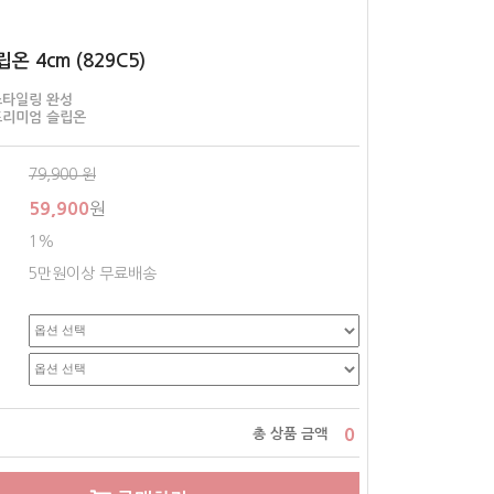
온 4cm (829C5)
스타일링 완성
프리미엄 슬립온
79,900
원
59,900
원
1%
5만원이상 무료배송
0
총 상품 금액