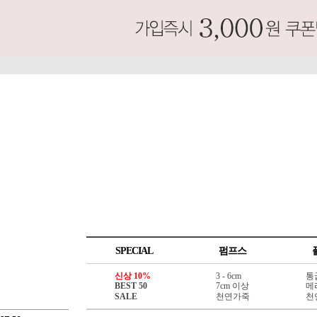
SPECIAL
펌프스
신상 10%
3 - 6cm
통
BEST 50
7cm 이상
메
SALE
천연가죽
천