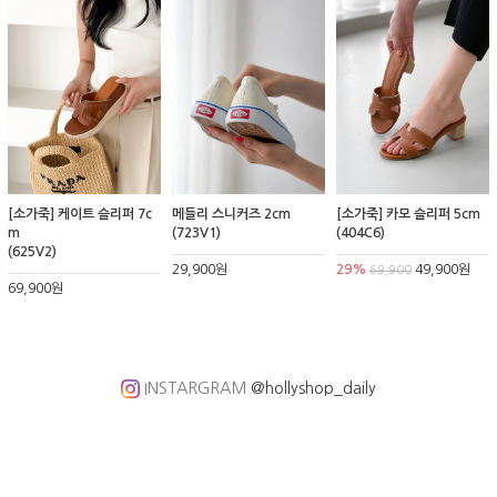
[소가죽] 케이트 슬리퍼 7c
메들리 스니커즈 2cm
[소가죽] 카모 슬리퍼 5cm
m
(723V1)
(404C6)
(625V2)
29,900원
29%
49,900원
69,900
69,900원
INSTARGRAM
@hollyshop_daily