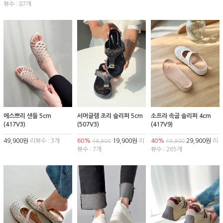
뷰수 : 87개
에스쁘리 샌들 5cm
서머글램 조리 슬리퍼 5cm
소프라 속굽 슬리퍼 4cm
(417V3)
(507V3)
(417V9)
49,900원
리뷰수 : 3개
60%
19,900원
리
40%
29,900원
리
49,900
49,900
뷰수 : 7개
뷰수 : 265개