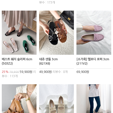
뷰수 : 173개
베스트 웨지 슬리퍼 6cm
네쥬 샌들 3cm
[소가죽] 멜로디 로퍼 3cm
(503Z2)
(621X6)
(211V2)
25%
59,900원
리
49,900원
리뷰수 : 8개
69,900원
79,900
뷰수 : 113개