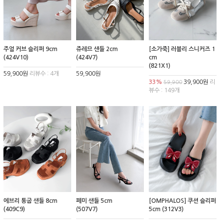
주얼 커브 슬리퍼 9cm
쥬레므 샌들 2cm
[소가죽] 러블리 스니커즈 1
(424V10)
(424V7)
cm
(821X1)
59,900원
리뷰수 : 4개
59,900원
33%
39,900원
리
59,900
뷰수 : 149개
에브리 통굽 샌들 8cm
페미 샌들 5cm
[OMPHALOS] 쿠션 슬리퍼
(409C9)
(507V7)
5cm (312V3)