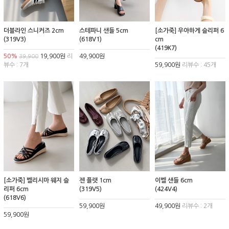
더블라인 스니커즈 2cm
스테파니 샌들 5cm
[소가죽] 우아하게 슬리퍼 6
(319V3)
(618V1)
cm
(419K7)
50%
19,900원
리
49,900원
39,900
뷰수 : 7개
59,900원
리뷰수 : 45개
[소가죽] 벨리시마 웨지 슬
젠 플랫 1cm
이벨 샌들 6cm
리퍼 6cm
(319V5)
(424V4)
(618V6)
59,900원
49,900원
리뷰수 : 2개
59,900원