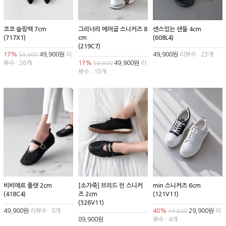
코코 슬링백 7cm
그리너리 에어굽 스니커즈 8
센스있는 샌들 4cm
(717X1)
cm
(608L4)
(219C7)
17%
49,900원
리
49,900원
리뷰수 : 23개
59,900
뷰수 : 26개
17%
49,900원
리
59,900
뷰수 : 18개
비비에르 플랫 2cm
[소가죽] 브리드 런 스니커
min 스니커즈 6cm
(418C4)
즈 2cm
(121V11)
(326V11)
49,900원
리뷰수 : 8개
40%
29,900원
리
49,900
89,900원
뷰수 : 4개