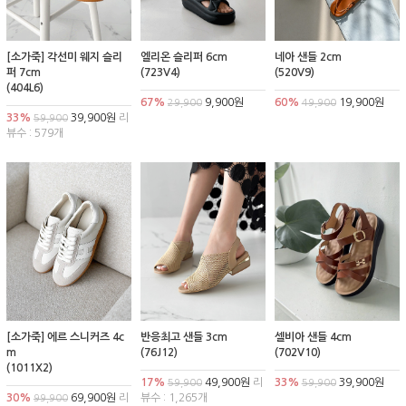
[소가죽] 각선미 웨지 슬리
엘리온 슬리퍼 6cm
네아 샌들 2cm
퍼 7cm
(723V4)
(520V9)
(404L6)
67%
9,900원
60%
19,900원
29,900
49,900
33%
39,900원
리
59,900
뷰수 : 579개
[소가죽] 에르 스니커즈 4c
반응최고 샌들 3cm
셀비아 샌들 4cm
m
(76J12)
(702V10)
(1011X2)
17%
49,900원
리
33%
39,900원
59,900
59,900
30%
69,900원
리
뷰수 : 1,265개
99,900