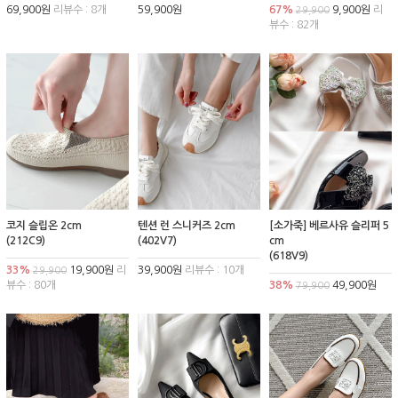
69,900원
리뷰수 : 8개
59,900원
67%
9,900원
리
29,900
뷰수 : 82개
코지 슬립온 2cm
텐션 런 스니커즈 2cm
[소가죽] 베르사유 슬리퍼 5
(212C9)
(402V7)
cm
(618V9)
33%
19,900원
리
39,900원
리뷰수 : 10개
29,900
뷰수 : 80개
38%
49,900원
79,900