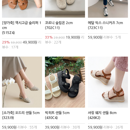
[양가죽] 역시고급 슬리퍼 1
코르니 슬립온 2cm
메탈 믹스 스니커즈 7cm
cm
(702C11)
(723C11)
(515Z4)
33%
19,900원
리
59,900원
리뷰수 : 5개
29,900
29%
49,900원
리
뷰수 : 22개
69,900
뷰수 : 17개
[소가죽] 오드리 샌들 5cm
빅히트 샌들 5cm
셔링 웨지 샌들 8cm
(323J9)
(430C4)
(426K2)
59,900원
리뷰수 : 55개
39,900원
리뷰수 : 38개
59,900원
리뷰수 : 26개