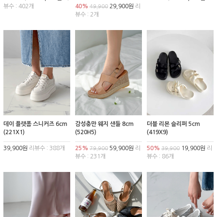
뷰수 : 402개
40%
29,900원
리
49,900
뷰수 : 2개
데이 플랫폼 스니커즈 6cm
감성충만 웨지 샌들 8cm
더블 리본 슬리퍼 5cm
(221X1)
(520H5)
(419X9)
39,900원
리뷰수 : 388개
25%
59,900원
리
50%
19,900원
리
79,900
39,900
뷰수 : 231개
뷰수 : 86개