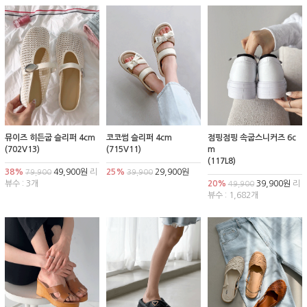
뮤이즈 히든굽 슬리퍼 4cm
코코썸 슬리퍼 4cm
점핑점핑 속굽스니커즈 6c
(702V13)
(715V11)
m
(117L8)
38%
49,900원
리
25%
29,900원
79,900
39,900
뷰수 : 3개
20%
39,900원
리
49,900
뷰수 : 1,682개