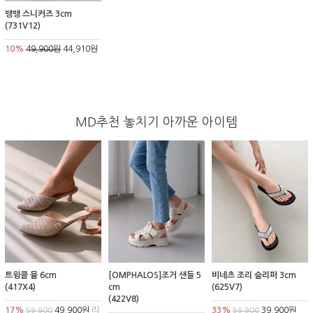
뱅뱅 스니커즈 3cm
(731V12)
10%
49,900원
44,910원
MD추천 놓치기 아까운 아이템
트윙클 뮬 6cm
[OMPHALOS]조거 샌들 5
비네츠 조리 슬리퍼 3cm
(417X4)
cm
(625V7)
(422V8)
17%
49,900원
리
33%
39,900원
59,900
59,900