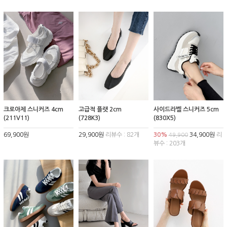
크로아제 스니커즈 4cm
고급적 플랫 2cm
사이드라벨 스니커즈 5cm
(211V11)
(728K3)
(830X5)
69,900원
29,900원
리뷰수 : 82개
30%
34,900원
리
49,900
뷰수 : 203개