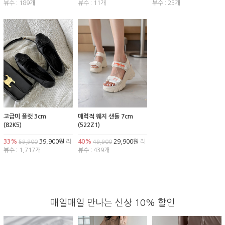
뷰수 : 189개
뷰수 : 11개
뷰수 : 25개
고급미 플랫 3cm
매력적 웨지 샌들 7cm
(82K5)
(522Z1)
33%
39,900원
리
40%
29,900원
리
59,900
49,900
뷰수 : 1,717개
뷰수 : 439개
매일매일 만나는 신상 10% 할인