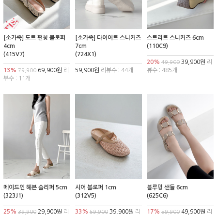
[소가죽] 도트 펀칭 블로퍼
[소가죽] 다이어트 스니커즈
스트리트 스니커즈 6cm
4cm
7cm
(110C9)
(415V7)
(724X1)
20%
39,900원
리
49,900
13%
69,900원
리
59,900원
리뷰수 : 44개
뷰수 : 485개
79,900
뷰수 : 11개
메이드인 헤븐 슬리퍼 5cm
시어 블로퍼 1cm
블루밍 샌들 6cm
(323J1)
(312V5)
(625C6)
25%
29,900원
리
33%
39,900원
리
17%
49,900원
리
39,900
59,900
59,900