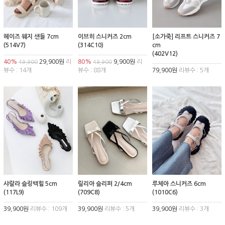
헤이즈 웨지 샌들 7cm
이브히 스니커즈 2cm
[소가죽] 리프트 스니커즈 7
(514V7)
(314C10)
cm
(402V12)
40%
29,900원
리
80%
9,900원
리
49,900
49,900
뷰수 : 14개
뷰수 : 88개
79,900원
리뷰수 : 5개
샤랄라 슬링백힐 5cm
릴리아 슬리퍼 2/4cm
루체아 스니커즈 6cm
(117L9)
(709C8)
(1010C6)
39,900원
리뷰수 : 109개
39,900원
리뷰수 : 5개
39,900원
리뷰수 : 3개