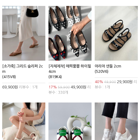
[소가죽] 그리드 슬리퍼 2c
[자체제작] 매력뿜뿜 하이힐
아리아 샌들 2cm
m
4cm
(520V6)
(415V8)
(819K4)
40%
29,900원
리
49,900
69,900원
리뷰수 : 1개
17%
49,900원
리
뷰수 : 1개
59,900
뷰수 : 338개