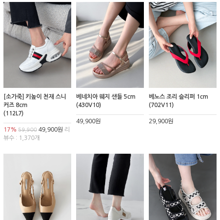
[소가죽] 키높이 천재 스니
베네치아 웨지 샌들 5cm
베노스 조리 슬리퍼 1cm
커즈 8cm
(430V10)
(702V11)
(112L7)
49,900원
29,900원
17%
49,900원
리
59,900
뷰수 : 1,370개