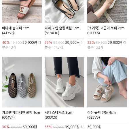
마티네 슬리퍼 1cm
디아 포인 슬링백힐 5cm
[소가죽] 고급미 로퍼 2cm
(417V8)
(313X10)
(911X6)
40%
29,900원
리
33%
39,900원
리
33%
39,900원
리
49,900
59,900
59,900
뷰수 : 3개
뷰수 : 143개
뷰수 : 32개
카르멘 메리제인 로퍼 1cm
시티 스니커즈 9cm
러쉬 큐빅 샌들 4cm
(604V4)
(903C5)
(625V5)
30%
69,900원
33%
39,900원
리
39,900원
99,900
59,900