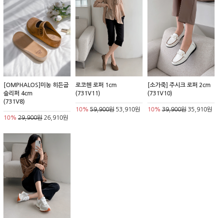
[OMPHALOS]미농 히든굽
로코헨 로퍼 1cm
[소가죽] 주시크 로퍼 2cm
슬리퍼 4cm
(731V11)
(731V10)
(731V8)
10%
59,900원
53,910원
10%
39,900원
35,910원
10%
29,900원
26,910원