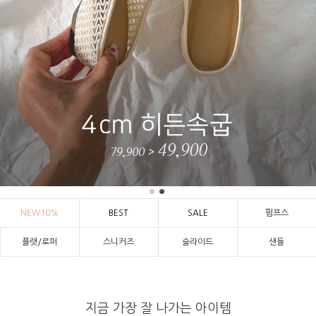
NEW10%
BEST
SALE
펌프스
플랫/로퍼
스니커즈
슬라이드
샌들
지금 가장 잘 나가는 아이템